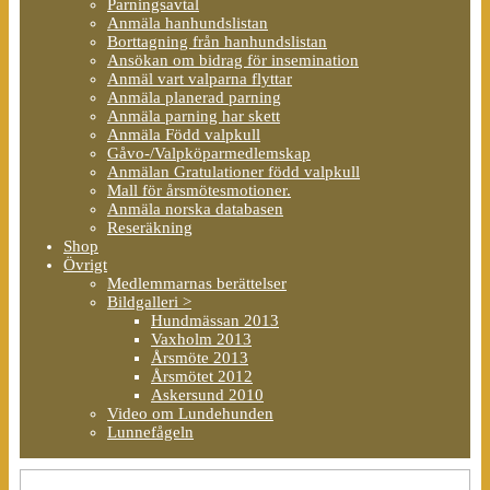
Parningsavtal
Anmäla hanhundslistan
Borttagning från hanhundslistan
Ansökan om bidrag för insemination
Anmäl vart valparna flyttar
Anmäla planerad parning
Anmäla parning har skett
Anmäla Född valpkull
Gåvo-/Valpköparmedlemskap
Anmälan Gratulationer född valpkull
Mall för årsmötesmotioner.
Anmäla norska databasen
Reseräkning
Shop
Övrigt
Medlemmarnas berättelser
Bildgalleri >
Hundmässan 2013
Vaxholm 2013
Årsmöte 2013
Årsmötet 2012
Askersund 2010
Video om Lundehunden
Lunnefågeln