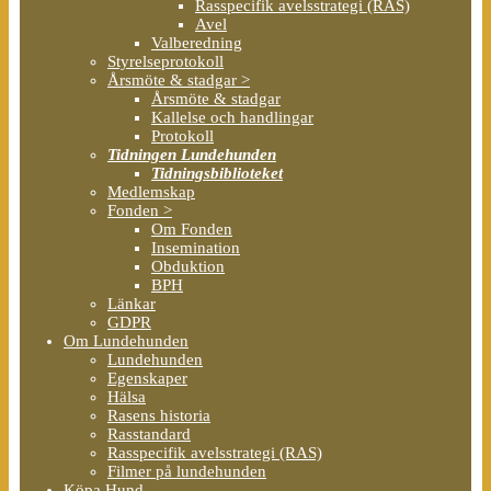
Rasspecifik avelsstrategi (RAS)
Avel
Valberedning
Styrelseprotokoll
Årsmöte & stadgar >
Årsmöte & stadgar
Kallelse och handlingar
Protokoll
Tidningen Lundehunden
Tidningsbiblioteket
Medlemskap
Fonden >
Om Fonden
Insemination
Obduktion
BPH
Länkar
GDPR
Om Lundehunden
Lundehunden
Egenskaper
Hälsa
Rasens historia
Rasstandard
Rasspecifik avelsstrategi (RAS)
Filmer på lundehunden
Köpa Hund