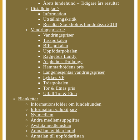
Årets lundehund – Tidigare års resultat
Utställningar >
Information
Utställningskritik
Resultat Stockholms hundmässa 2018
Vandringspriser >
Vandringspriser
Tasspokalen
BIR-pokalen
Uppfödarpokalen
Raggebus Lundy
Aspheims Trollunge
Hammarhöjdens pris
Langenesjentas vandringspriser
Lykkes VP
Tröstpokalen
Tor & Etnas pris
Utfall Tor & Etna
Blanketter
Informationsfolder om lundehunden
Information valpköpare
Ny medlem
Ändra medlemsuppgifter
Avsluta medlemskap
Anmälan avliden hund
Anmälan till uppfödarlistan