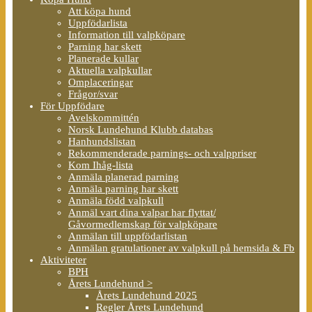
Att köpa hund
Uppfödarlista
Information till valpköpare
Parning har skett
Planerade kullar
Aktuella valpkullar
Omplaceringar
Frågor/svar
För Uppfödare
Avelskommittén
Norsk Lundehund Klubb databas
Hanhundslistan
Rekommenderade parnings- och valppriser
Kom Ihåg-lista
Anmäla planerad parning
Anmäla parning har skett
Anmäla född valpkull
Anmäl vart dina valpar har flyttat/
Gåvormedlemskap för valpköpare
Anmälan till uppfödarlistan
Anmälan gratulationer av valpkull på hemsida & Fb
Aktiviteter
BPH
Årets Lundehund >
Årets Lundehund 2025
Regler Årets Lundehund