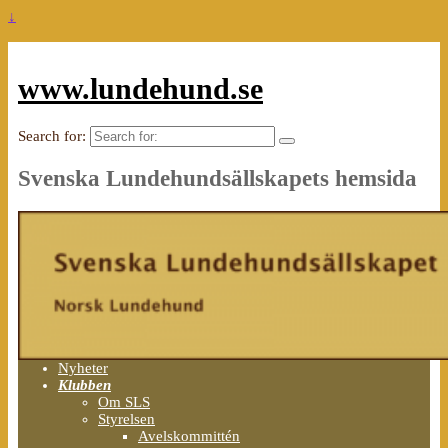
↓
www.lundehund.se
Search for:
Svenska Lundehundsällskapets hemsida
Nyheter
Klubben
Om SLS
Styrelsen
Avelskommittén