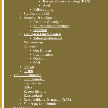
Rasspecifik avelsstrategi (RAS)
Avel
Valberedning
Styrelseprotokoll
Årsmöte & stadgar >
Årsmöte & stadgar
Kallelse och handlingar
Protokoll
Tidningen Lundehunden
Tidningsbiblioteket
Medlemskap
Fonden >
Om Fonden
Insemination
Obduktion
BPH
Länkar
GDPR
Om Lundehunden
Lundehunden
Egenskaper
Hälsa
Rasens historia
Rasstandard
Rasspecifik avelsstrategi (RAS)
Filmer på lundehunden
Köpa Hund