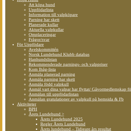
Att köpa hund
Uppfödarlista
Information till valpköpare
Parning har skett
Planerade kullar
Aktuella valpkullar
Omplaceringar
Frågor/svar
För Uppfödare
Avelskommittén
Norsk Lundehund Klubb databas
Hanhundslistan
Rekommenderade parnings- och valppriser
Kom Ihåg-lista
Anmäla planerad parning
Anmäla parning har skett
Anmäla född valpkull
Anmäl vart dina valpar har flyttat/ Gåvormedlemskap f
Anmälan till uppfödarlistan
Anmälan gratulationer av valpkull på hemsida & Fb
Aktiviteter
BPH
Årets Lundehund >
Årets Lundehund 2025
Regler Årets Lundehund
Årets lundehund – Tidigare års resultat