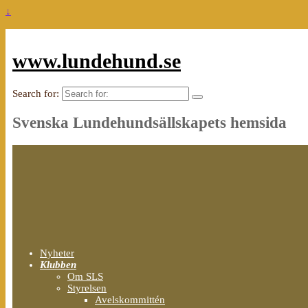
↓
www.lundehund.se
Search for:
Svenska Lundehundsällskapets hemsida
Nyheter
Klubben
Om SLS
Styrelsen
Avelskommittén