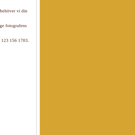
behöver vi din
ge fotografens
ll 123 156 1703.