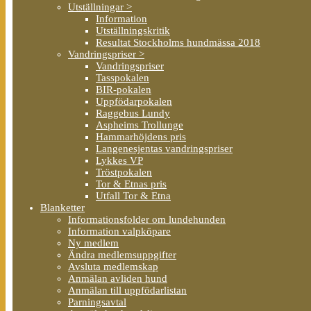
Utställningar >
Information
Utställningskritik
Resultat Stockholms hundmässa 2018
Vandringspriser >
Vandringspriser
Tasspokalen
BIR-pokalen
Uppfödarpokalen
Raggebus Lundy
Aspheims Trollunge
Hammarhöjdens pris
Langenesjentas vandringspriser
Lykkes VP
Tröstpokalen
Tor & Etnas pris
Utfall Tor & Etna
Blanketter
Informationsfolder om lundehunden
Information valpköpare
Ny medlem
Ändra medlemsuppgifter
Avsluta medlemskap
Anmälan avliden hund
Anmälan till uppfödarlistan
Parningsavtal