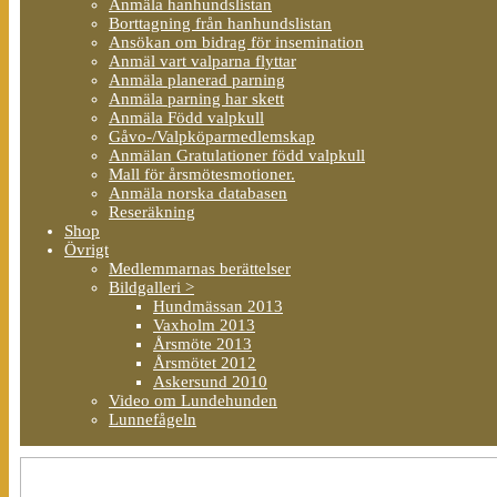
Anmäla hanhundslistan
Borttagning från hanhundslistan
Ansökan om bidrag för insemination
Anmäl vart valparna flyttar
Anmäla planerad parning
Anmäla parning har skett
Anmäla Född valpkull
Gåvo-/Valpköparmedlemskap
Anmälan Gratulationer född valpkull
Mall för årsmötesmotioner.
Anmäla norska databasen
Reseräkning
Shop
Övrigt
Medlemmarnas berättelser
Bildgalleri >
Hundmässan 2013
Vaxholm 2013
Årsmöte 2013
Årsmötet 2012
Askersund 2010
Video om Lundehunden
Lunnefågeln