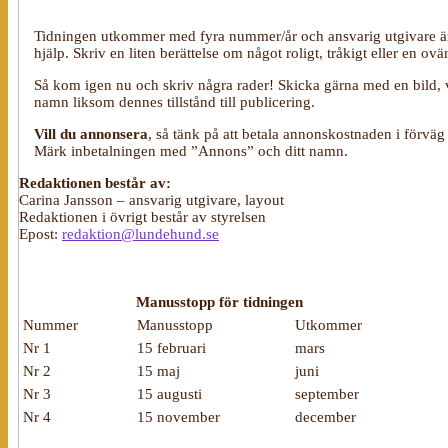
Tidningen utkommer med fyra nummer/år och ansvarig utgivare är 
hjälp. Skriv en liten berättelse om något roligt, tråkigt eller en
Så kom igen nu och skriv några rader! Skicka gärna med en bild, 
namn liksom dennes tillstånd till publicering.
Vill du annonsera
, så tänk på att betala annonskostnaden i förvä
Märk inbetalningen med ”Annons” och ditt namn.
Redaktionen består av:
Carina Jansson – ansvarig utgivare, layout
Redaktionen i övrigt består av styrelsen
Epost:
redaktion@lundehund.se
Manusstopp för tidningen
Nummer
Manusstopp
Utkommer
Nr 1
15 februari
mars
Nr 2
15 maj
juni
Nr 3
15 augusti
september
Nr 4
15 november
december