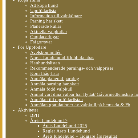
Att köpa hund
Uppfödarlista
Information till valpköpare
Parning har skett
Planerade kullar
Aktuella valpkullar
Omplaceringar
Frågor/svar
För Uppfödare
Avelskommittén
Norsk Lundehund Klubb databas
Hanhundslistan
Rekommenderade parnings- och valppriser
Kom Ihåg-lista
Anmäla planerad parning
Anmäla parning har skett
Anmäla född valpkull
Anmäl vart dina valpar har flyttat/ Gåvormedlemskap f
Anmälan till uppfödarlistan
Anmälan gratulationer av valpkull på hemsida & Fb
Aktiviteter
BPH
Årets Lundehund >
Årets Lundehund 2025
Regler Årets Lundehund
Årets lundehund – Tidigare års resultat