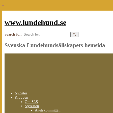
↓
www.lundehund.se
Search for:
Svenska Lundehundsällskapets hemsida
Nyheter
Klubben
Om SLS
Styrelsen
Avelskommittén