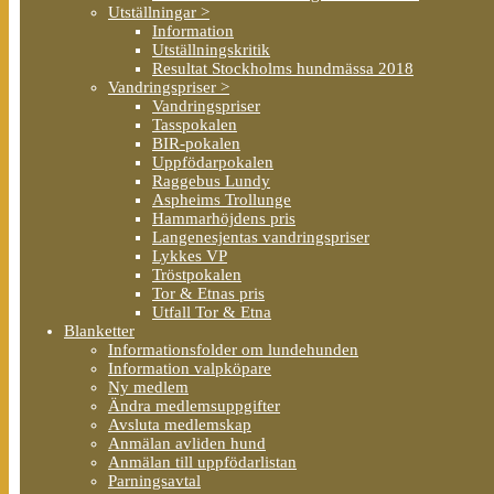
Utställningar >
Information
Utställningskritik
Resultat Stockholms hundmässa 2018
Vandringspriser >
Vandringspriser
Tasspokalen
BIR-pokalen
Uppfödarpokalen
Raggebus Lundy
Aspheims Trollunge
Hammarhöjdens pris
Langenesjentas vandringspriser
Lykkes VP
Tröstpokalen
Tor & Etnas pris
Utfall Tor & Etna
Blanketter
Informationsfolder om lundehunden
Information valpköpare
Ny medlem
Ändra medlemsuppgifter
Avsluta medlemskap
Anmälan avliden hund
Anmälan till uppfödarlistan
Parningsavtal