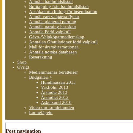
Anmäla hanhundslistan
Borttagning från hanhundslistan
Ansökan om bidrag för insemination
Anmäl vart valparna flyttar
Anmäla planerad parning
Anmäla parning har skett
Anmäla Född valpkull
Gåvo-/Valpköparmedlemskap
Anmälan Gratulationer född valpkull
Mall för årsmötesmotioner.
Anmäla norska databasen
Reseräkning
Shop
Övrigt
Medlemmarnas berättelser
Bildgalleri >
Hundmässan 2013
Vaxholm 2013
Årsmöte 2013
Årsmötet 2012
Askersund 2010
Video om Lundehunden
Lunnefågeln
Post navigation