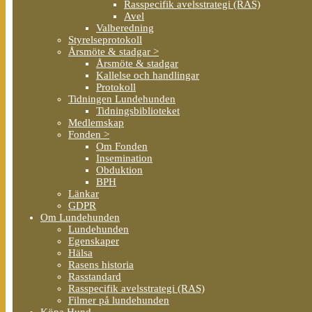
Rasspecifik avelsstrategi (RAS)
Avel
Valberedning
Styrelseprotokoll
Årsmöte & stadgar >
Årsmöte & stadgar
Kallelse och handlingar
Protokoll
Tidningen Lundehunden
Tidningsbiblioteket
Medlemskap
Fonden >
Om Fonden
Insemination
Obduktion
BPH
Länkar
GDPR
Om Lundehunden
Lundehunden
Egenskaper
Hälsa
Rasens historia
Rasstandard
Rasspecifik avelsstrategi (RAS)
Filmer på lundehunden
Köpa Hund