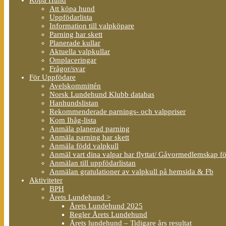
Att köpa hund
Uppfödarlista
Information till valpköpare
Parning har skett
Planerade kullar
Aktuella valpkullar
Omplaceringar
Frågor/svar
För Uppfödare
Avelskommittén
Norsk Lundehund Klubb databas
Hanhundslistan
Rekommenderade parnings- och valppriser
Kom Ihåg-lista
Anmäla planerad parning
Anmäla parning har skett
Anmäla född valpkull
Anmäl vart dina valpar har flyttat/ Gåvormedlemskap f
Anmälan till uppfödarlistan
Anmälan gratulationer av valpkull på hemsida & Fb
Aktiviteter
BPH
Årets Lundehund >
Årets Lundehund 2025
Regler Årets Lundehund
Årets lundehund – Tidigare års resultat