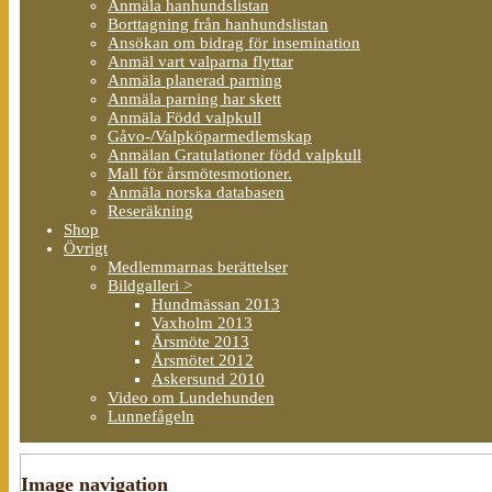
Anmäla hanhundslistan
Borttagning från hanhundslistan
Ansökan om bidrag för insemination
Anmäl vart valparna flyttar
Anmäla planerad parning
Anmäla parning har skett
Anmäla Född valpkull
Gåvo-/Valpköparmedlemskap
Anmälan Gratulationer född valpkull
Mall för årsmötesmotioner.
Anmäla norska databasen
Reseräkning
Shop
Övrigt
Medlemmarnas berättelser
Bildgalleri >
Hundmässan 2013
Vaxholm 2013
Årsmöte 2013
Årsmötet 2012
Askersund 2010
Video om Lundehunden
Lunnefågeln
Image navigation