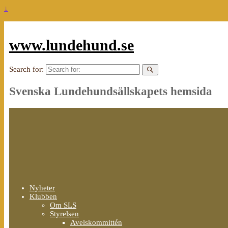
↓
www.lundehund.se
Search for:
Svenska Lundehundsällskapets hemsida
Nyheter
Klubben
Om SLS
Styrelsen
Avelskommittén