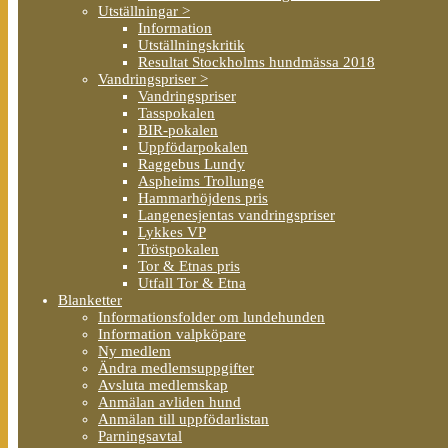
Utställningar >
Information
Utställningskritik
Resultat Stockholms hundmässa 2018
Vandringspriser >
Vandringspriser
Tasspokalen
BIR-pokalen
Uppfödarpokalen
Raggebus Lundy
Aspheims Trollunge
Hammarhöjdens pris
Langenesjentas vandringspriser
Lykkes VP
Tröstpokalen
Tor & Etnas pris
Utfall Tor & Etna
Blanketter
Informationsfolder om lundehunden
Information valpköpare
Ny medlem
Ändra medlemsuppgifter
Avsluta medlemskap
Anmälan avliden hund
Anmälan till uppfödarlistan
Parningsavtal