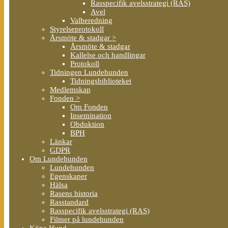
Rasspecifik avelsstrategi (RAS)
Avel
Valberedning
Styrelseprotokoll
Årsmöte & stadgar >
Årsmöte & stadgar
Kallelse och handlingar
Protokoll
Tidningen Lundehunden
Tidningsbiblioteket
Medlemskap
Fonden >
Om Fonden
Insemination
Obduktion
BPH
Länkar
GDPR
Om Lundehunden
Lundehunden
Egenskaper
Hälsa
Rasens historia
Rasstandard
Rasspecifik avelsstrategi (RAS)
Filmer på lundehunden
Köpa Hund