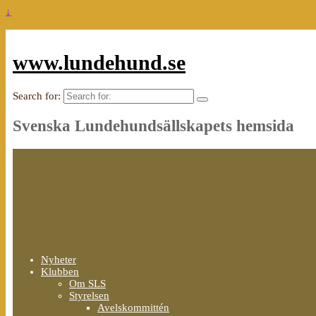
↓
www.lundehund.se
Search for:
Svenska Lundehundsällskapets hemsida
Nyheter
Klubben
Om SLS
Styrelsen
Avelskommittén