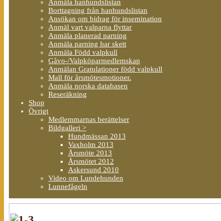
Anmäla hanhundslistan
Borttagning från hanhundslistan
Ansökan om bidrag för insemination
Anmäl vart valparna flyttar
Anmäla planerad parning
Anmäla parning har skett
Anmäla Född valpkull
Gåvo-/Valpköparmedlemskap
Anmälan Gratulationer född valpkull
Mall för årsmötesmotioner.
Anmäla norska databasen
Reseräkning
Shop
Övrigt
Medlemmarnas berättelser
Bildgalleri >
Hundmässan 2013
Vaxholm 2013
Årsmöte 2013
Årsmötet 2012
Askersund 2010
Video om Lundehunden
Lunnefågeln