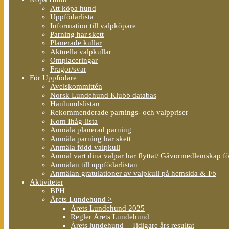
Att köpa hund
Uppfödarlista
Information till valpköpare
Parning har skett
Planerade kullar
Aktuella valpkullar
Omplaceringar
Frågor/svar
För Uppfödare
Avelskommittén
Norsk Lundehund Klubb databas
Hanhundslistan
Rekommenderade parnings- och valppriser
Kom Ihåg-lista
Anmäla planerad parning
Anmäla parning har skett
Anmäla född valpkull
Anmäl vart dina valpar har flyttat/ Gåvormedlemskap f
Anmälan till uppfödarlistan
Anmälan gratulationer av valpkull på hemsida & Fb
Aktiviteter
BPH
Årets Lundehund >
Årets Lundehund 2025
Regler Årets Lundehund
Årets lundehund – Tidigare års resultat