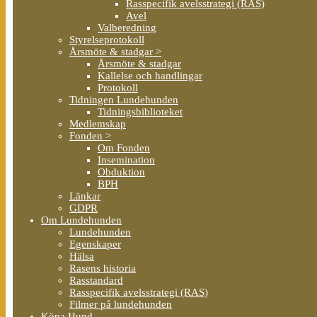
Rasspecifik avelsstrategi (RAS)
Avel
Valberedning
Styrelseprotokoll
Årsmöte & stadgar >
Årsmöte & stadgar
Kallelse och handlingar
Protokoll
Tidningen Lundehunden
Tidningsbiblioteket
Medlemskap
Fonden >
Om Fonden
Insemination
Obduktion
BPH
Länkar
GDPR
Om Lundehunden
Lundehunden
Egenskaper
Hälsa
Rasens historia
Rasstandard
Rasspecifik avelsstrategi (RAS)
Filmer på lundehunden
Köpa Hund