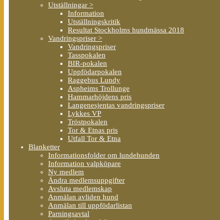
Utställningar >
Information
Utställningskritik
Resultat Stockholms hundmässa 2018
Vandringspriser >
Vandringspriser
Tasspokalen
BIR-pokalen
Uppfödarpokalen
Raggebus Lundy
Aspheims Trollunge
Hammarhöjdens pris
Langenesjentas vandringspriser
Lykkes VP
Tröstpokalen
Tor & Etnas pris
Utfall Tor & Etna
Blanketter
Informationsfolder om lundehunden
Information valpköpare
Ny medlem
Ändra medlemsuppgifter
Avsluta medlemskap
Anmälan avliden hund
Anmälan till uppfödarlistan
Parningsavtal