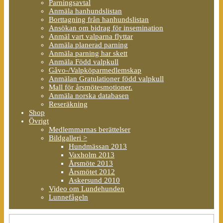
Parningsavtal
Anmäla hanhundslistan
Borttagning från hanhundslistan
Ansökan om bidrag för insemination
Anmäl vart valparna flyttar
Anmäla planerad parning
Anmäla parning har skett
Anmäla Född valpkull
Gåvo-/Valpköparmedlemskap
Anmälan Gratulationer född valpkull
Mall för årsmötesmotioner.
Anmäla norska databasen
Reseräkning
Shop
Övrigt
Medlemmarnas berättelser
Bildgalleri >
Hundmässan 2013
Vaxholm 2013
Årsmöte 2013
Årsmötet 2012
Askersund 2010
Video om Lundehunden
Lunnefågeln