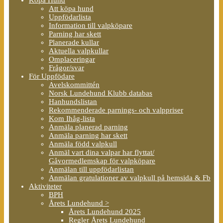
Att köpa hund
Uppfödarlista
Information till valpköpare
Parning har skett
Planerade kullar
Aktuella valpkullar
Omplaceringar
Frågor/svar
För Uppfödare
Avelskommittén
Norsk Lundehund Klubb databas
Hanhundslistan
Rekommenderade parnings- och valppriser
Kom Ihåg-lista
Anmäla planerad parning
Anmäla parning har skett
Anmäla född valpkull
Anmäl vart dina valpar har flyttat/
Gåvormedlemskap för valpköpare
Anmälan till uppfödarlistan
Anmälan gratulationer av valpkull på hemsida & Fb
Aktiviteter
BPH
Årets Lundehund >
Årets Lundehund 2025
Regler Årets Lundehund