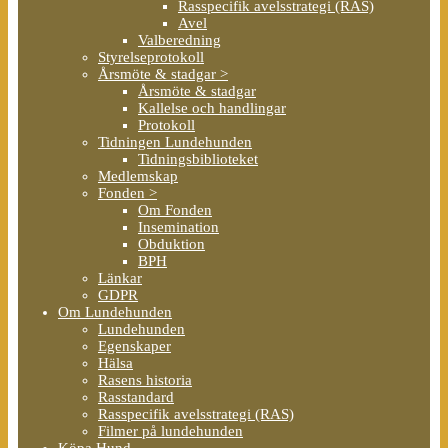
Rasspecifik avelsstrategi (RAS)
Avel
Valberedning
Styrelseprotokoll
Årsmöte & stadgar >
Årsmöte & stadgar
Kallelse och handlingar
Protokoll
Tidningen Lundehunden
Tidningsbiblioteket
Medlemskap
Fonden >
Om Fonden
Insemination
Obduktion
BPH
Länkar
GDPR
Om Lundehunden
Lundehunden
Egenskaper
Hälsa
Rasens historia
Rasstandard
Rasspecifik avelsstrategi (RAS)
Filmer på lundehunden
Köpa Hund