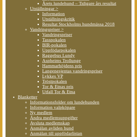
Årets lundehund – Tidigare års resultat
Utställningar >
Information
Utställningskritik
Resultat Stockholms hundmässa 2018
Vandringspriser >
Vandringspriser
Tasspokalen
BIR-pokalen
Uppfödarpokalen
Raggebus Lundy
Aspheims Trollunge
Hammarhöjdens pris
Langenesjentas vandringspriser
Lykkes VP
Tröstpokalen
Tor & Etnas pris
Utfall Tor & Etna
Blanketter
Informationsfolder om lundehunden
Information valpköpare
Ny medlem
Ändra medlemsuppgifter
Avsluta medlemskap
Anmälan avliden hund
Anmälan till uppfödarlistan