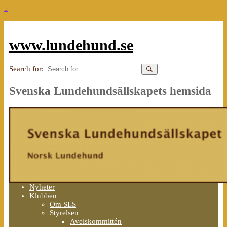
↓
www.lundehund.se
Search for:
Svenska Lundehundsällskapets hemsida
Nyheter
Klubben
Om SLS
Styrelsen
Avelskommittén