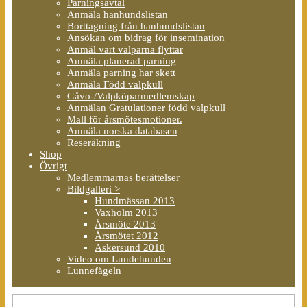
Parningsavtal
Anmäla hanhundslistan
Borttagning från hanhundslistan
Ansökan om bidrag för insemination
Anmäl vart valparna flyttar
Anmäla planerad parning
Anmäla parning har skett
Anmäla Född valpkull
Gåvo-/Valpköparmedlemskap
Anmälan Gratulationer född valpkull
Mall för årsmötesmotioner.
Anmäla norska databasen
Reseräkning
Shop
Övrigt
Medlemmarnas berättelser
Bildgalleri >
Hundmässan 2013
Vaxholm 2013
Årsmöte 2013
Årsmötet 2012
Askersund 2010
Video om Lundehunden
Lunnefågeln