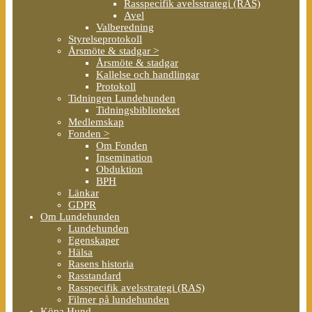
Rasspecifik avelsstrategi (RAS)
Avel
Valberedning
Styrelseprotokoll
Årsmöte & stadgar >
Årsmöte & stadgar
Kallelse och handlingar
Protokoll
Tidningen Lundehunden
Tidningsbiblioteket
Medlemskap
Fonden >
Om Fonden
Insemination
Obduktion
BPH
Länkar
GDPR
Om Lundehunden
Lundehunden
Egenskaper
Hälsa
Rasens historia
Rasstandard
Rasspecifik avelsstrategi (RAS)
Filmer på lundehunden
Köpa Hund