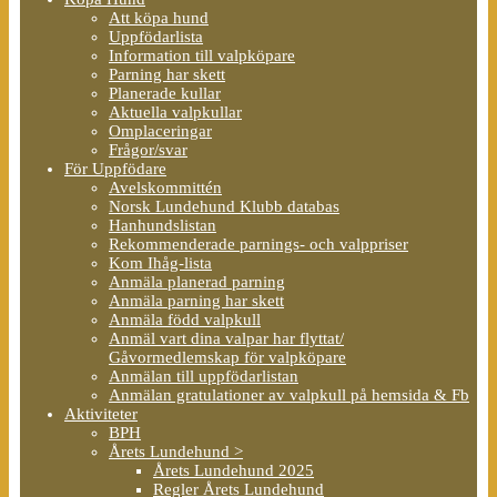
Att köpa hund
Uppfödarlista
Information till valpköpare
Parning har skett
Planerade kullar
Aktuella valpkullar
Omplaceringar
Frågor/svar
För Uppfödare
Avelskommittén
Norsk Lundehund Klubb databas
Hanhundslistan
Rekommenderade parnings- och valppriser
Kom Ihåg-lista
Anmäla planerad parning
Anmäla parning har skett
Anmäla född valpkull
Anmäl vart dina valpar har flyttat/
Gåvormedlemskap för valpköpare
Anmälan till uppfödarlistan
Anmälan gratulationer av valpkull på hemsida & Fb
Aktiviteter
BPH
Årets Lundehund >
Årets Lundehund 2025
Regler Årets Lundehund