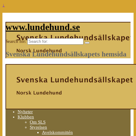
↓
www.lundehund.se
Search for:
Svenska Lundehundsällskapets hemsida
Nyheter
Klubben
Om SLS
Styrelsen
Avelskommittén