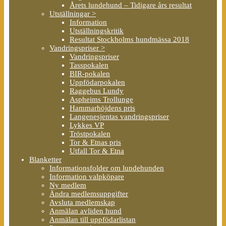
Årets lundehund – Tidigare års resultat
Utställningar >
Information
Utställningskritik
Resultat Stockholms hundmässa 2018
Vandringspriser >
Vandringspriser
Tasspokalen
BIR-pokalen
Uppfödarpokalen
Raggebus Lundy
Aspheims Trollunge
Hammarhöjdens pris
Langenesjentas vandringspriser
Lykkes VP
Tröstpokalen
Tor & Etnas pris
Utfall Tor & Etna
Blanketter
Informationsfolder om lundehunden
Information valpköpare
Ny medlem
Ändra medlemsuppgifter
Avsluta medlemskap
Anmälan avliden hund
Anmälan till uppfödarlistan