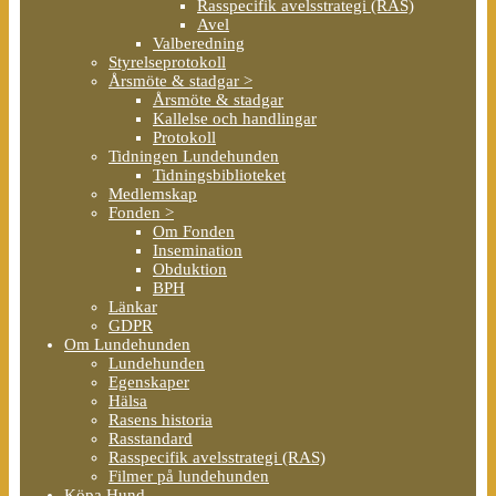
Rasspecifik avelsstrategi (RAS)
Avel
Valberedning
Styrelseprotokoll
Årsmöte & stadgar >
Årsmöte & stadgar
Kallelse och handlingar
Protokoll
Tidningen Lundehunden
Tidningsbiblioteket
Medlemskap
Fonden >
Om Fonden
Insemination
Obduktion
BPH
Länkar
GDPR
Om Lundehunden
Lundehunden
Egenskaper
Hälsa
Rasens historia
Rasstandard
Rasspecifik avelsstrategi (RAS)
Filmer på lundehunden
Köpa Hund