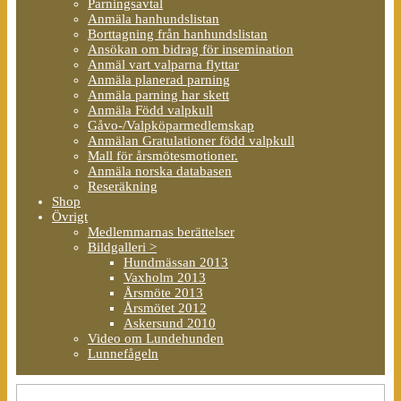
Parningsavtal
Anmäla hanhundslistan
Borttagning från hanhundslistan
Ansökan om bidrag för insemination
Anmäl vart valparna flyttar
Anmäla planerad parning
Anmäla parning har skett
Anmäla Född valpkull
Gåvo-/Valpköparmedlemskap
Anmälan Gratulationer född valpkull
Mall för årsmötesmotioner.
Anmäla norska databasen
Reseräkning
Shop
Övrigt
Medlemmarnas berättelser
Bildgalleri >
Hundmässan 2013
Vaxholm 2013
Årsmöte 2013
Årsmötet 2012
Askersund 2010
Video om Lundehunden
Lunnefågeln