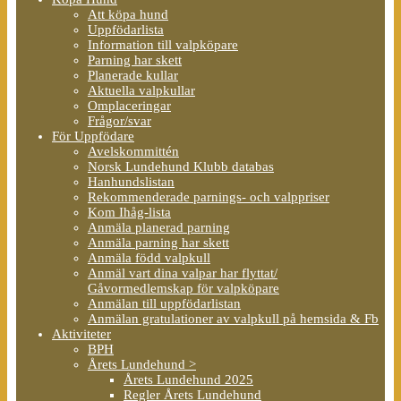
Att köpa hund
Uppfödarlista
Information till valpköpare
Parning har skett
Planerade kullar
Aktuella valpkullar
Omplaceringar
Frågor/svar
För Uppfödare
Avelskommittén
Norsk Lundehund Klubb databas
Hanhundslistan
Rekommenderade parnings- och valppriser
Kom Ihåg-lista
Anmäla planerad parning
Anmäla parning har skett
Anmäla född valpkull
Anmäl vart dina valpar har flyttat/
Gåvormedlemskap för valpköpare
Anmälan till uppfödarlistan
Anmälan gratulationer av valpkull på hemsida & Fb
Aktiviteter
BPH
Årets Lundehund >
Årets Lundehund 2025
Regler Årets Lundehund