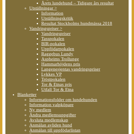
Årets lundehund – Tidigare års resultat
Utställningar >
Information
Utställningskritik
Resultat Stockholms hundmässa 2018
Vandringspriser >
Vandringspriser
Tasspokalen
BIR-pokalen
Uppfödarpokalen
Raggebus Lundy
Aspheims Trollunge
Hammarhöjdens pris
Langenesjentas vandringspriser
Lykkes VP
Tröstpokalen
Tor & Etnas pris
Utfall Tor & Etna
Blanketter
Informationsfolder om lundehunden
Information valpköpare
Ny medlem
Ändra medlemsuppgifter
Avsluta medlemskap
Anmälan avliden hund
Anmälan till uppfödarlistan