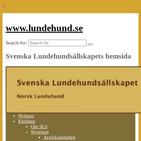
↓
www.lundehund.se
Search for:
Svenska Lundehundsällskapets hemsida
Nyheter
Klubben
Om SLS
Styrelsen
Avelskommittén