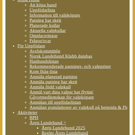
Att köpa hund
Uppfödarlista
Information till valpköpare
Parning har skett
Planerade kullar
Aktuella valpkullar
Omplaceringar
Frågor/svar
För Uppfödare
Avelskommittén
Norsk Lundehund Klubb databas
Hanhundslistan
Rekommenderade parnings- och valppriser
Kom Ihåg-lista
Anmäla planerad parning
Anmäla parning har skett
Anmäla född valpkull
Anmäl vart dina valpar har flyttat/
Gåvormedlemskap för valpköpare
Anmälan till uppfödarlistan
Anmälan gratulationer av valpkull på hemsida & Fb
Aktiviteter
BPH
Årets Lundehund >
Årets Lundehund 2025
Regler Årets Lundehund