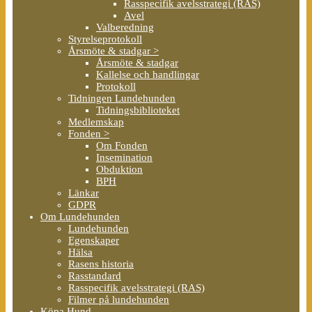
Rasspecifik avelsstrategi (RAS)
Avel
Valberedning
Styrelseprotokoll
Årsmöte & stadgar >
Årsmöte & stadgar
Kallelse och handlingar
Protokoll
Tidningen Lundehunden
Tidningsbiblioteket
Medlemskap
Fonden >
Om Fonden
Insemination
Obduktion
BPH
Länkar
GDPR
Om Lundehunden
Lundehunden
Egenskaper
Hälsa
Rasens historia
Rasstandard
Rasspecifik avelsstrategi (RAS)
Filmer på lundehunden
Köpa Hund