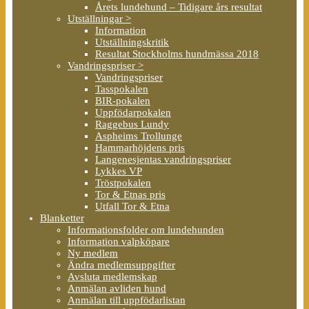
Årets lundehund – Tidigare års resultat
Utställningar >
Information
Utställningskritik
Resultat Stockholms hundmässa 2018
Vandringspriser >
Vandringspriser
Tasspokalen
BIR-pokalen
Uppfödarpokalen
Raggebus Lundy
Aspheims Trollunge
Hammarhöjdens pris
Langenesjentas vandringspriser
Lykkes VP
Tröstpokalen
Tor & Etnas pris
Utfall Tor & Etna
Blanketter
Informationsfolder om lundehunden
Information valpköpare
Ny medlem
Ändra medlemsuppgifter
Avsluta medlemskap
Anmälan avliden hund
Anmälan till uppfödarlistan