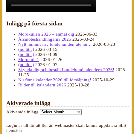
Inlägg på första sidan
Morokulien 2026 – anmäl dig
2026-06-03
Årsmöteshandlingarna 2025
2026-03-24
Nytt nummer av lundehunden ute nu…
2026-03-23
(no title)
2026-03-15
(no title)
2026-03-09
Morokul_1
2026-01-26
(no title)
2026-01-07
Skynda dig och beställ Lundehundkalendern 2026!
2025-
11-25
Nu finns kalender 2026 till försäljning!
2025-10-29
Bilder till kalendern 2026
2025-10-28
Akiverade inlägg
Akiverade inlägg
Login är till för att fler än webmaster skall kunna uppdatera SLS
hemsida