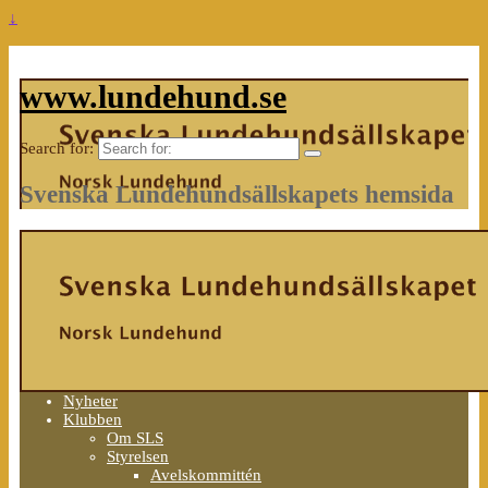
↓
www.lundehund.se
Search for:
Svenska Lundehundsällskapets hemsida
Nyheter
Klubben
Om SLS
Styrelsen
Avelskommittén