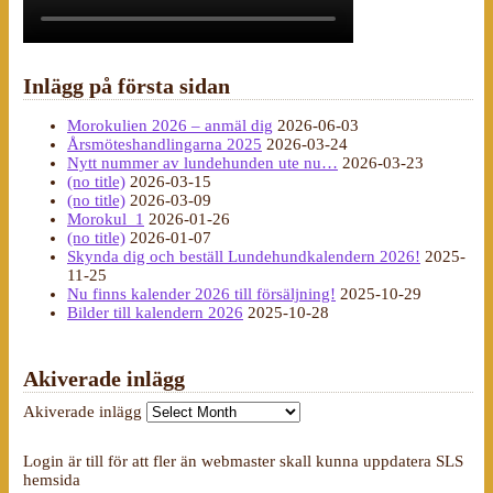
Inlägg på första sidan
Morokulien 2026 – anmäl dig
2026-06-03
Årsmöteshandlingarna 2025
2026-03-24
Nytt nummer av lundehunden ute nu…
2026-03-23
(no title)
2026-03-15
(no title)
2026-03-09
Morokul_1
2026-01-26
(no title)
2026-01-07
Skynda dig och beställ Lundehundkalendern 2026!
2025-
11-25
Nu finns kalender 2026 till försäljning!
2025-10-29
Bilder till kalendern 2026
2025-10-28
Akiverade inlägg
Akiverade inlägg
Login är till för att fler än webmaster skall kunna uppdatera SLS
hemsida