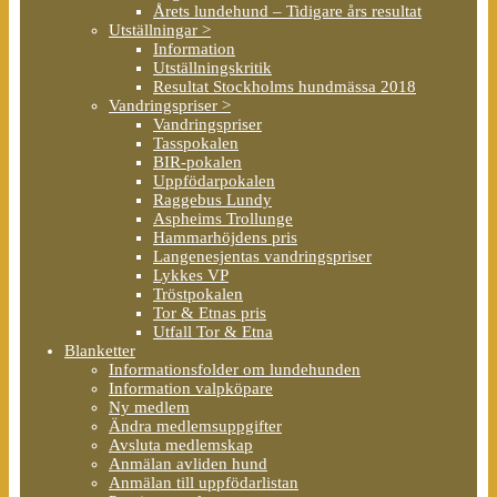
Årets lundehund – Tidigare års resultat
Utställningar >
Information
Utställningskritik
Resultat Stockholms hundmässa 2018
Vandringspriser >
Vandringspriser
Tasspokalen
BIR-pokalen
Uppfödarpokalen
Raggebus Lundy
Aspheims Trollunge
Hammarhöjdens pris
Langenesjentas vandringspriser
Lykkes VP
Tröstpokalen
Tor & Etnas pris
Utfall Tor & Etna
Blanketter
Informationsfolder om lundehunden
Information valpköpare
Ny medlem
Ändra medlemsuppgifter
Avsluta medlemskap
Anmälan avliden hund
Anmälan till uppfödarlistan