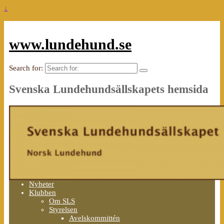
↓
www.lundehund.se
Search for:
Svenska Lundehundsällskapets hemsida
Nyheter
Klubben
Om SLS
Styrelsen
Avelskommittén