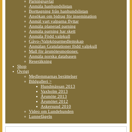
Parningsavtal
Anmäla hanhundslistan
Borttagning från hanhundslistan
Ansökan om bidrag för insemination
Anmäl vart valparna flyttar
Anmäla planerad parning
Anmäla parning har skett
Anmäla Född valpkull
Gåvo-/Valpköparmedlemskap
Anmälan Gratulationer född valpkull
Mall för årsmötesmotioner.
Anmäla norska databasen
Reseräkning
Shop
Övrigt
Medlemmarnas berättelser
Bildgalleri >
Hundmässan 2013
Vaxholm 2013
Årsmöte 2013
Årsmötet 2012
Askersund 2010
Video om Lundehunden
Lunnefågeln