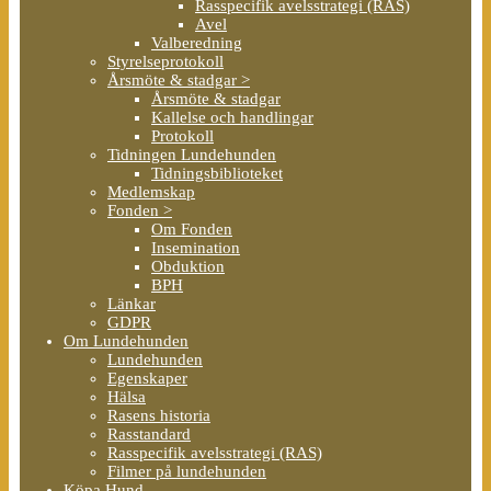
Rasspecifik avelsstrategi (RAS)
Avel
Valberedning
Styrelseprotokoll
Årsmöte & stadgar >
Årsmöte & stadgar
Kallelse och handlingar
Protokoll
Tidningen Lundehunden
Tidningsbiblioteket
Medlemskap
Fonden >
Om Fonden
Insemination
Obduktion
BPH
Länkar
GDPR
Om Lundehunden
Lundehunden
Egenskaper
Hälsa
Rasens historia
Rasstandard
Rasspecifik avelsstrategi (RAS)
Filmer på lundehunden
Köpa Hund