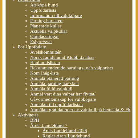
Att köpa hund
Uppfödarlista
Information till valpköpare
Parning har skett
Planerade kullar
Aktuella valpkullar
Omplaceringar
Frågor/svar
För Uppfödare
Avelskommittén
Norsk Lundehund Klubb databas
Hanhundslistan
Rekommenderade parnings- och valppriser
Kom Ihåg-lista
Anmäla planerad parning
Anmäla parning har skett
Anmäla född valpkull
Anmäl vart dina valpar har flyttat/
Gåvormedlemskap för valpköpare
Anmälan till uppfödarlistan
Anmälan gratulationer av valpkull på hemsida & Fb
Aktiviteter
BPH
Årets Lundehund >
Årets Lundehund 2025
Regler Årets Lundehund