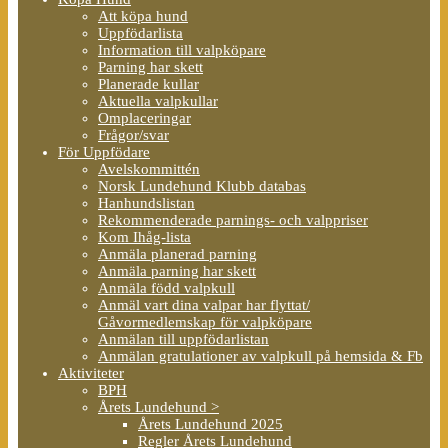
Att köpa hund
Uppfödarlista
Information till valpköpare
Parning har skett
Planerade kullar
Aktuella valpkullar
Omplaceringar
Frågor/svar
För Uppfödare
Avelskommittén
Norsk Lundehund Klubb databas
Hanhundslistan
Rekommenderade parnings- och valppriser
Kom Ihåg-lista
Anmäla planerad parning
Anmäla parning har skett
Anmäla född valpkull
Anmäl vart dina valpar har flyttat/
Gåvormedlemskap för valpköpare
Anmälan till uppfödarlistan
Anmälan gratulationer av valpkull på hemsida & Fb
Aktiviteter
BPH
Årets Lundehund >
Årets Lundehund 2025
Regler Årets Lundehund