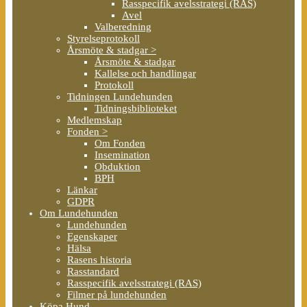
Rasspecifik avelsstrategi (RAS)
Avel
Valberedning
Styrelseprotokoll
Årsmöte & stadgar >
Årsmöte & stadgar
Kallelse och handlingar
Protokoll
Tidningen Lundehunden
Tidningsbiblioteket
Medlemskap
Fonden >
Om Fonden
Insemination
Obduktion
BPH
Länkar
GDPR
Om Lundehunden
Lundehunden
Egenskaper
Hälsa
Rasens historia
Rasstandard
Rasspecifik avelsstrategi (RAS)
Filmer på lundehunden
Köpa Hund