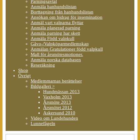
Parningsavtal
Anmäla hanhundslistan
Borttagning från hanhundslistan
Ansökan om bidrag för insemination
Anmäl vart valparna flyttar
Anmäla planerad parning
Anmäla parning har skett
Anmäla Född valpkull
Gåvo-/Valpköparmedlemskap
Anmälan Gratulationer född valpkull
Mall för årsmötesmotioner.
Anmäla norska databasen
Reseräkning
Shop
Övrigt
Medlemmarnas berättelser
Bildgalleri >
Hundmässan 2013
Vaxholm 2013
Årsmöte 2013
Årsmötet 2012
Askersund 2010
Video om Lundehunden
Lunnefågeln