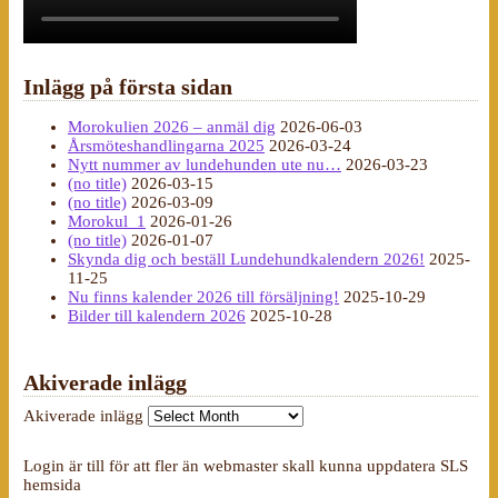
Inlägg på första sidan
Morokulien 2026 – anmäl dig
2026-06-03
Årsmöteshandlingarna 2025
2026-03-24
Nytt nummer av lundehunden ute nu…
2026-03-23
(no title)
2026-03-15
(no title)
2026-03-09
Morokul_1
2026-01-26
(no title)
2026-01-07
Skynda dig och beställ Lundehundkalendern 2026!
2025-
11-25
Nu finns kalender 2026 till försäljning!
2025-10-29
Bilder till kalendern 2026
2025-10-28
Akiverade inlägg
Akiverade inlägg
Login är till för att fler än webmaster skall kunna uppdatera SLS
hemsida