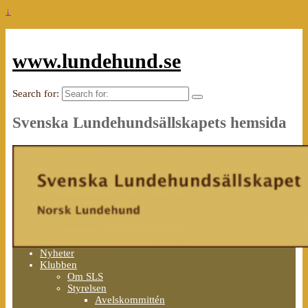
↓
www.lundehund.se
Search for:
Svenska Lundehundsällskapets hemsida
Nyheter
Klubben
Om SLS
Styrelsen
Avelskommittén