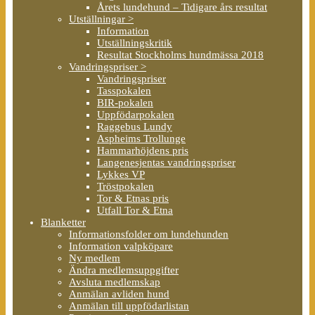
Årets lundehund – Tidigare års resultat
Utställningar >
Information
Utställningskritik
Resultat Stockholms hundmässa 2018
Vandringspriser >
Vandringspriser
Tasspokalen
BIR-pokalen
Uppfödarpokalen
Raggebus Lundy
Aspheims Trollunge
Hammarhöjdens pris
Langenesjentas vandringspriser
Lykkes VP
Tröstpokalen
Tor & Etnas pris
Utfall Tor & Etna
Blanketter
Informationsfolder om lundehunden
Information valpköpare
Ny medlem
Ändra medlemsuppgifter
Avsluta medlemskap
Anmälan avliden hund
Anmälan till uppfödarlistan