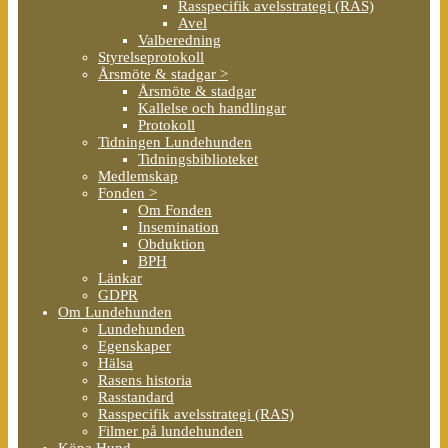
Rasspecifik avelsstrategi (RAS)
Avel
Valberedning
Styrelseprotokoll
Årsmöte & stadgar >
Årsmöte & stadgar
Kallelse och handlingar
Protokoll
Tidningen Lundehunden
Tidningsbiblioteket
Medlemskap
Fonden >
Om Fonden
Insemination
Obduktion
BPH
Länkar
GDPR
Om Lundehunden
Lundehunden
Egenskaper
Hälsa
Rasens historia
Rasstandard
Rasspecifik avelsstrategi (RAS)
Filmer på lundehunden
Köpa Hund