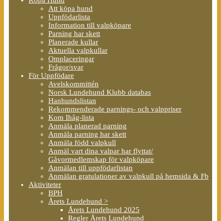
Att köpa hund
Uppfödarlista
Information till valpköpare
Parning har skett
Planerade kullar
Aktuella valpkullar
Omplaceringar
Frågor/svar
För Uppfödare
Avelskommittén
Norsk Lundehund Klubb databas
Hanhundslistan
Rekommenderade parnings- och valppriser
Kom Ihåg-lista
Anmäla planerad parning
Anmäla parning har skett
Anmäla född valpkull
Anmäl vart dina valpar har flyttat/
Gåvormedlemskap för valpköpare
Anmälan till uppfödarlistan
Anmälan gratulationer av valpkull på hemsida & Fb
Aktiviteter
BPH
Årets Lundehund >
Årets Lundehund 2025
Regler Årets Lundehund