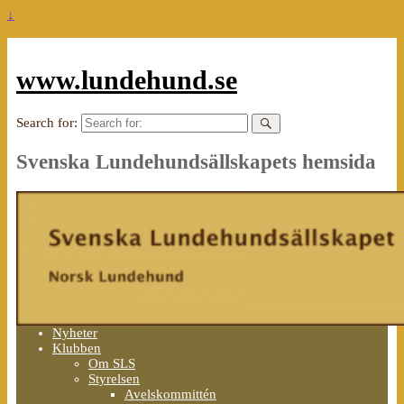
↓
www.lundehund.se
Search for:
Svenska Lundehundsällskapets hemsida
Nyheter
Klubben
Om SLS
Styrelsen
Avelskommittén