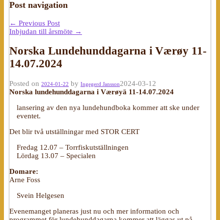
Post navigation
←
Previous Post
Inbjudan till årsmöte
→
Norska Lundehunddagarna i Værøy 11-
14.07.2024
Posted on
by
2024-03-12
2024-01-22
Ingegerd Jansson
Norska lundehunddagarna i Værøyä 11-14.07.2024
lansering av den nya lundehundboka kommer att ske under
eventet.
Det blir två utställningar med STOR CERT
Fredag 12.07 – Torrfiskutställningen
Lördag 13.07 – Specialen
Domare:
Arne Foss
Svein Helgesen
Evenemanget planeras just nu och mer information och
programmet för lundehunddagarna kommer att läggas ut på