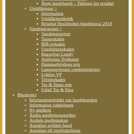
Årets lundehund – Tidigare års resultat
Utställningar >
Information
Utställningskritik
Resultat Stockholms hundmässa 2018
Vandringspriser >
Vandringspriser
Tasspokalen
BIR-pokalen
Uppfödarpokalen
Raggebus Lundy
Aspheims Trollunge
Hammarhöjdens pris
Langenesjentas vandringspriser
Lykkes VP
Tröstpokalen
Tor & Etnas pris
Utfall Tor & Etna
Blanketter
Informationsfolder om lundehunden
Information valpköpare
Ny medlem
Ändra medlemsuppgifter
Avsluta medlemskap
Anmälan avliden hund
Anmälan till uppfödarlistan