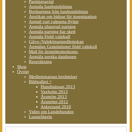
Parningsavtal
Anmäla hanhundslistan
Borttagning från hanhundslistan
Ansökan om bidrag för insemination
Anmäl vart valparna flyttar
Anmäla planerad parning
Anmäla parning har skett
Anmäla Född valpkull
Gåvo-/Valpköparmedlemskap
Anmälan Gratulationer född valpkull
Mall för årsmötesmotioner.
Anmäla norska databasen
Reseräkning
Shop
Övrigt
Medlemmarnas berättelser
Bildgalleri >
Hundmässan 2013
Vaxholm 2013
Årsmöte 2013
Årsmötet 2012
Askersund 2010
Video om Lundehunden
Lunnefågeln