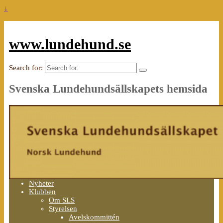
↓
www.lundehund.se
Search for:
Svenska Lundehundsällskapets hemsida
Nyheter
Klubben
Om SLS
Styrelsen
Avelskommittén