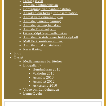
Parningsavtal
Anmäla hanhundslistan
Borttagning från hanhundslistan
Ansökan om bidrag för insemination
Anmäl vart valparna flyttar
Anmäla planerad parning
Anmäla parning har skett
Anmäla Född valpkull
Gåvo-/Valpköparmedlemskap
Anmälan Gratulationer född valpkull
Mall för årsmötesmotioner.
Anmäla norska databasen
Reseräkning
Shop
Övrigt
Medlemmarnas berättelser
Bildgalleri >
Hundmässan 2013
Vaxholm 2013
Årsmöte 2013
Årsmötet 2012
Askersund 2010
Video om Lundehunden
Lunnefågeln