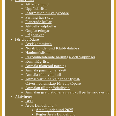
Att köpa hund
Uppfödarlista
Information till valpköpare
Parning har skett
Planerade kullar
Aktuella valpkullar
Omplaceringar
Frågor/svar
För Uppfödare
Avelskommittén
Norsk Lundehund Klubb databas
Hanhundslistan
Rekommenderade parnings- och valppriser
Kom Ihåg-lista
Anmäla planerad parning
Anmäla parning har skett
Anmäla född valpkull
Anmäl vart dina valpar har flyttat/
Gåvormedlemskap för valpköpare
Anmälan till uppfödarlistan
Anmälan gratulationer av valpkull på hemsida & Fb
Aktiviteter
BPH
Årets Lundehund >
Årets Lundehund 2025
Regler Årets Lundehund