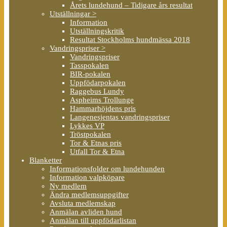
Årets lundehund – Tidigare års resultat
Utställningar >
Information
Utställningskritik
Resultat Stockholms hundmässa 2018
Vandringspriser >
Vandringspriser
Tasspokalen
BIR-pokalen
Uppfödarpokalen
Raggebus Lundy
Aspheims Trollunge
Hammarhöjdens pris
Langenesjentas vandringspriser
Lykkes VP
Tröstpokalen
Tor & Etnas pris
Utfall Tor & Etna
Blanketter
Informationsfolder om lundehunden
Information valpköpare
Ny medlem
Ändra medlemsuppgifter
Avsluta medlemskap
Anmälan avliden hund
Anmälan till uppfödarlistan