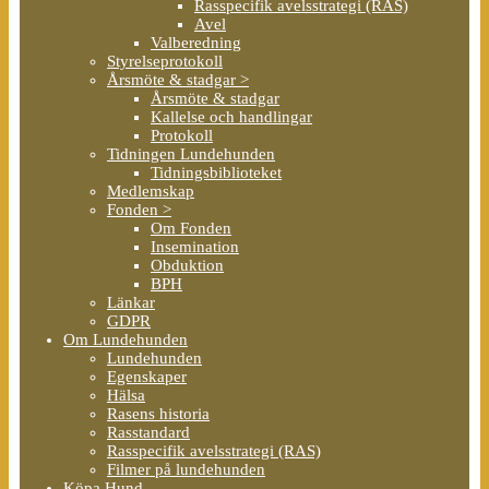
Rasspecifik avelsstrategi (RAS)
Avel
Valberedning
Styrelseprotokoll
Årsmöte & stadgar >
Årsmöte & stadgar
Kallelse och handlingar
Protokoll
Tidningen Lundehunden
Tidningsbiblioteket
Medlemskap
Fonden >
Om Fonden
Insemination
Obduktion
BPH
Länkar
GDPR
Om Lundehunden
Lundehunden
Egenskaper
Hälsa
Rasens historia
Rasstandard
Rasspecifik avelsstrategi (RAS)
Filmer på lundehunden
Köpa Hund