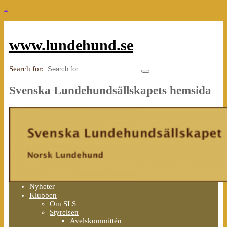
↓
www.lundehund.se
Search for:
Svenska Lundehundsällskapets hemsida
Nyheter
Klubben
Om SLS
Styrelsen
Avelskommittén