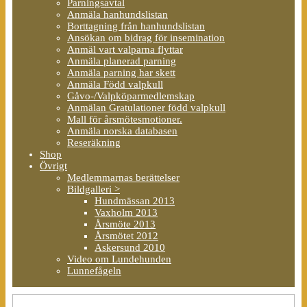
Parningsavtal
Anmäla hanhundslistan
Borttagning från hanhundslistan
Ansökan om bidrag för insemination
Anmäl vart valparna flyttar
Anmäla planerad parning
Anmäla parning har skett
Anmäla Född valpkull
Gåvo-/Valpköparmedlemskap
Anmälan Gratulationer född valpkull
Mall för årsmötesmotioner.
Anmäla norska databasen
Reseräkning
Shop
Övrigt
Medlemmarnas berättelser
Bildgalleri >
Hundmässan 2013
Vaxholm 2013
Årsmöte 2013
Årsmötet 2012
Askersund 2010
Video om Lundehunden
Lunnefågeln