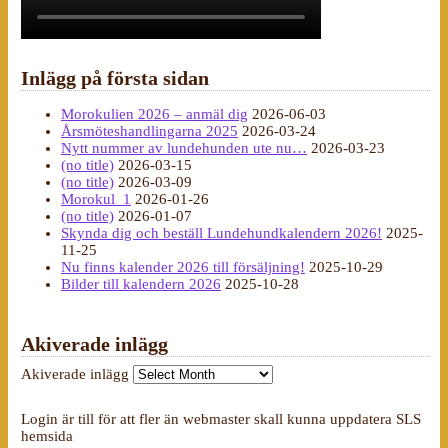
Inlägg på första sidan
Morokulien 2026 – anmäl dig
2026-06-03
Årsmöteshandlingarna 2025
2026-03-24
Nytt nummer av lundehunden ute nu…
2026-03-23
(no title)
2026-03-15
(no title)
2026-03-09
Morokul_1
2026-01-26
(no title)
2026-01-07
Skynda dig och beställ Lundehundkalendern 2026!
2025-
11-25
Nu finns kalender 2026 till försäljning!
2025-10-29
Bilder till kalendern 2026
2025-10-28
Akiverade inlägg
Akiverade inlägg
Login är till för att fler än webmaster skall kunna uppdatera SLS
hemsida