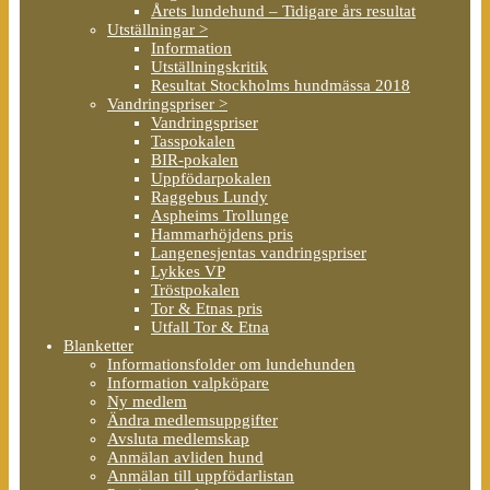
Årets lundehund – Tidigare års resultat
Utställningar >
Information
Utställningskritik
Resultat Stockholms hundmässa 2018
Vandringspriser >
Vandringspriser
Tasspokalen
BIR-pokalen
Uppfödarpokalen
Raggebus Lundy
Aspheims Trollunge
Hammarhöjdens pris
Langenesjentas vandringspriser
Lykkes VP
Tröstpokalen
Tor & Etnas pris
Utfall Tor & Etna
Blanketter
Informationsfolder om lundehunden
Information valpköpare
Ny medlem
Ändra medlemsuppgifter
Avsluta medlemskap
Anmälan avliden hund
Anmälan till uppfödarlistan