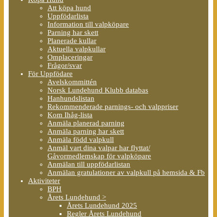
Att köpa hund
Uppfödarlista
Information till valpköpare
Parning har skett
Planerade kullar
Aktuella valpkullar
Omplaceringar
Frågor/svar
För Uppfödare
Avelskommittén
Norsk Lundehund Klubb databas
Hanhundslistan
Rekommenderade parnings- och valppriser
Kom Ihåg-lista
Anmäla planerad parning
Anmäla parning har skett
Anmäla född valpkull
Anmäl vart dina valpar har flyttat/
Gåvormedlemskap för valpköpare
Anmälan till uppfödarlistan
Anmälan gratulationer av valpkull på hemsida & Fb
Aktiviteter
BPH
Årets Lundehund >
Årets Lundehund 2025
Regler Årets Lundehund