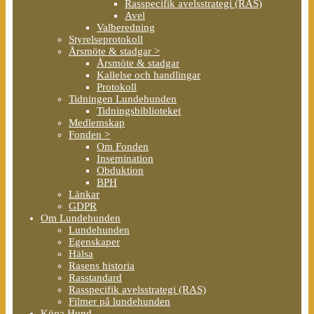
Rasspecifik avelsstrategi (RAS)
Avel
Valberedning
Styrelseprotokoll
Årsmöte & stadgar >
Årsmöte & stadgar
Kallelse och handlingar
Protokoll
Tidningen Lundehunden
Tidningsbiblioteket
Medlemskap
Fonden >
Om Fonden
Insemination
Obduktion
BPH
Länkar
GDPR
Om Lundehunden
Lundehunden
Egenskaper
Hälsa
Rasens historia
Rasstandard
Rasspecifik avelsstrategi (RAS)
Filmer på lundehunden
Köpa Hund