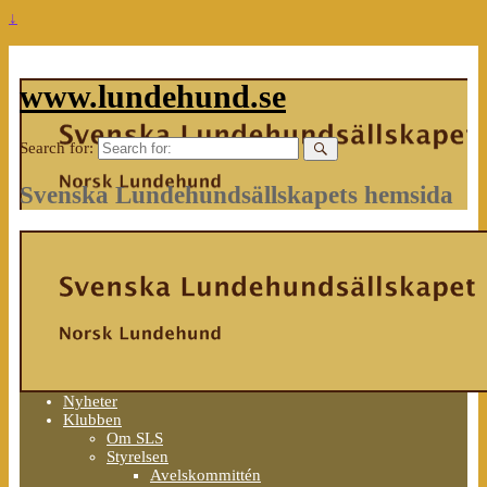
↓
www.lundehund.se
Search for:
Svenska Lundehundsällskapets hemsida
Nyheter
Klubben
Om SLS
Styrelsen
Avelskommittén