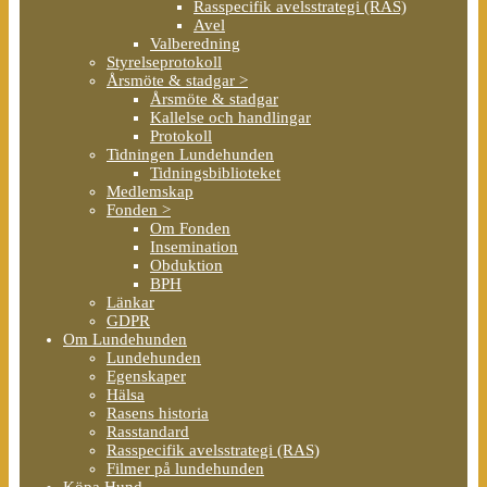
Rasspecifik avelsstrategi (RAS)
Avel
Valberedning
Styrelseprotokoll
Årsmöte & stadgar >
Årsmöte & stadgar
Kallelse och handlingar
Protokoll
Tidningen Lundehunden
Tidningsbiblioteket
Medlemskap
Fonden >
Om Fonden
Insemination
Obduktion
BPH
Länkar
GDPR
Om Lundehunden
Lundehunden
Egenskaper
Hälsa
Rasens historia
Rasstandard
Rasspecifik avelsstrategi (RAS)
Filmer på lundehunden
Köpa Hund