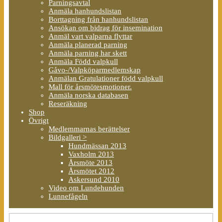
Parningsavtal
Anmäla hanhundslistan
Borttagning från hanhundslistan
Ansökan om bidrag för insemination
Anmäl vart valparna flyttar
Anmäla planerad parning
Anmäla parning har skett
Anmäla Född valpkull
Gåvo-/Valpköparmedlemskap
Anmälan Gratulationer född valpkull
Mall för årsmötesmotioner.
Anmäla norska databasen
Reseräkning
Shop
Övrigt
Medlemmarnas berättelser
Bildgalleri >
Hundmässan 2013
Vaxholm 2013
Årsmöte 2013
Årsmötet 2012
Askersund 2010
Video om Lundehunden
Lunnefågeln