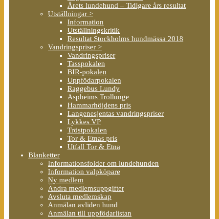
Årets lundehund – Tidigare års resultat
Utställningar >
Information
Utställningskritik
Resultat Stockholms hundmässa 2018
Vandringspriser >
Vandringspriser
Tasspokalen
BIR-pokalen
Uppfödarpokalen
Raggebus Lundy
Aspheims Trollunge
Hammarhöjdens pris
Langenesjentas vandringspriser
Lykkes VP
Tröstpokalen
Tor & Etnas pris
Utfall Tor & Etna
Blanketter
Informationsfolder om lundehunden
Information valpköpare
Ny medlem
Ändra medlemsuppgifter
Avsluta medlemskap
Anmälan avliden hund
Anmälan till uppfödarlistan