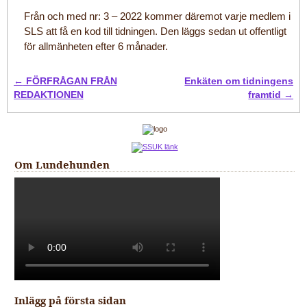
Från och med nr: 3 – 2022 kommer däremot varje medlem i
SLS att få en kod till tidningen. Den läggs sedan ut offentligt
för allmänheten efter 6 månader.
←
FÖRFRÅGAN FRÅN
Enkäten om tidningens
Post navigation
REDAKTIONEN
framtid
→
Om Lundehunden
Inlägg på första sidan