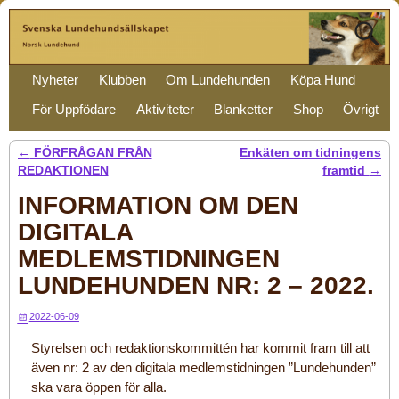
Nyheter
Klubben
Om Lundehunden
Köpa Hund
För Uppfödare
Aktiviteter
Blanketter
Shop
Övrigt
←
FÖRFRÅGAN FRÅN
Enkäten om tidningens
Post navigation
REDAKTIONEN
framtid
→
INFORMATION OM DEN
DIGITALA
MEDLEMSTIDNINGEN
LUNDEHUNDEN NR: 2 – 2022.
2022-06-09
Styrelsen och redaktionskommittén har kommit fram till att
även nr: 2 av den digitala medlemstidningen ”Lundehunden”
ska vara öppen för alla.