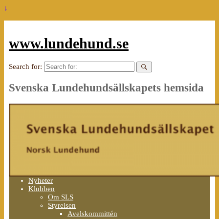
↓
www.lundehund.se
Search for:
Svenska Lundehundsällskapets hemsida
Nyheter
Klubben
Om SLS
Styrelsen
Avelskommittén