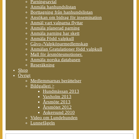
Parningsavtal
Anmäla hanhundslistan
Borttagning från hanhundslistan
Ansökan om bidrag för insemination
Anmäl vart valparna flyttar
Anmäla planerad parning
Anmäla parning har skett
Anmäla Född valpkull
Gåvo-/Valpköparmedlemskap
Anmälan Gratulationer född valpkull
Mall för årsmötesmotioner.
Anmäla norska databasen
Reseräkning
Shop
Övrigt
Medlemmarnas berättelser
Bildgalleri >
Hundmässan 2013
Vaxholm 2013
Årsmöte 2013
Årsmötet 2012
Askersund 2010
Video om Lundehunden
Lunnefågeln