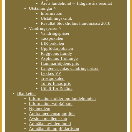
Årets lundehund – Tidigare års resultat
Utställningar >
Information
Utställningskritik
Resultat Stockholms hundmässa 2018
Vandringspriser >
Vandringspriser
Tasspokalen
BIR-pokalen
Uppfödarpokalen
Raggebus Lundy
Aspheims Trollunge
Hammarhöjdens pris
Langenesjentas vandringspriser
Lykkes VP
Tröstpokalen
Tor & Etnas pris
Utfall Tor & Etna
Blanketter
Informationsfolder om lundehunden
Information valpköpare
Ny medlem
Ändra medlemsuppgifter
Avsluta medlemskap
Anmälan avliden hund
Anmälan till uppfödarlistan