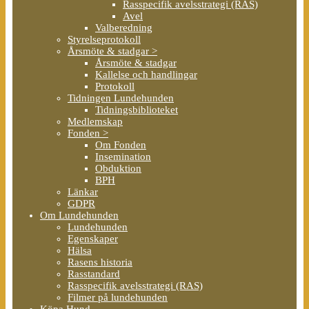
Rasspecifik avelsstrategi (RAS)
Avel
Valberedning
Styrelseprotokoll
Årsmöte & stadgar >
Årsmöte & stadgar
Kallelse och handlingar
Protokoll
Tidningen Lundehunden
Tidningsbiblioteket
Medlemskap
Fonden >
Om Fonden
Insemination
Obduktion
BPH
Länkar
GDPR
Om Lundehunden
Lundehunden
Egenskaper
Hälsa
Rasens historia
Rasstandard
Rasspecifik avelsstrategi (RAS)
Filmer på lundehunden
Köpa Hund