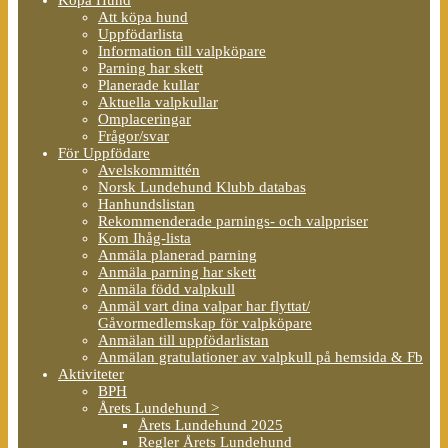
Att köpa hund
Uppfödarlista
Information till valpköpare
Parning har skett
Planerade kullar
Aktuella valpkullar
Omplaceringar
Frågor/svar
För Uppfödare
Avelskommittén
Norsk Lundehund Klubb databas
Hanhundslistan
Rekommenderade parnings- och valppriser
Kom Ihåg-lista
Anmäla planerad parning
Anmäla parning har skett
Anmäla född valpkull
Anmäl vart dina valpar har flyttat/
Gåvormedlemskap för valpköpare
Anmälan till uppfödarlistan
Anmälan gratulationer av valpkull på hemsida & Fb
Aktiviteter
BPH
Årets Lundehund >
Årets Lundehund 2025
Regler Årets Lundehund