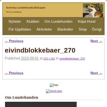
Nyheter
Klubben
Om Lundehunden
Köpa Hund
För Uppfödare
Aktiviteter
Blanketter
Shop
Övrigt
← Previous
Next →
Image navigation
eivindblokkebaer_270
Published
2015-09-01
at
in
270 × 241
eivindblokkebaer_270
← Previous
Next →
Image navigation
Om Lundehunden