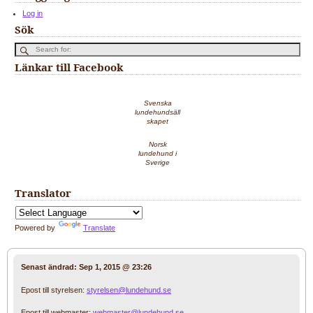
Log in
Sök
Länkar till Facebook
Svenska
lundehundsäll
skapet
Norsk
lundehund i
Sverige
Translator
Powered by
Translate
Senast ändrad:
Sep 1, 2015 @ 23:26
Epost till styrelsen:
styrelsen@lundehund.se
Epost till webmaster:
webmaster@lundehund.se