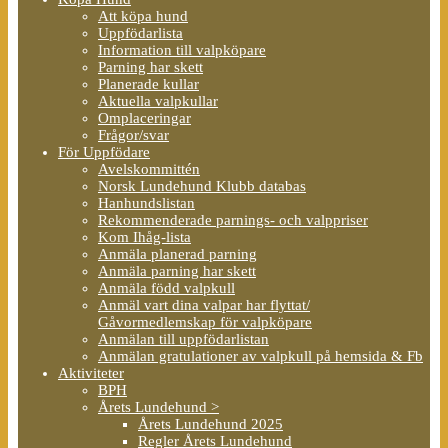
Att köpa hund
Uppfödarlista
Information till valpköpare
Parning har skett
Planerade kullar
Aktuella valpkullar
Omplaceringar
Frågor/svar
För Uppfödare
Avelskommittén
Norsk Lundehund Klubb databas
Hanhundslistan
Rekommenderade parnings- och valppriser
Kom Ihåg-lista
Anmäla planerad parning
Anmäla parning har skett
Anmäla född valpkull
Anmäl vart dina valpar har flyttat/
Gåvormedlemskap för valpköpare
Anmälan till uppfödarlistan
Anmälan gratulationer av valpkull på hemsida & Fb
Aktiviteter
BPH
Årets Lundehund >
Årets Lundehund 2025
Regler Årets Lundehund