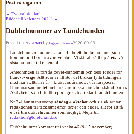
Post navigation
←
Två valpkullar!
Bilder till kalender 2021!
→
Dubbelnummer av Lundehunden
Posted on
by
2020-09-09
2020-09-09
Ingegerd Jansson
Lundehunden nummer 3 och 4 blir ett dubbelnummer som
kommer ut i början av november. Vi slår alltså ihop årets två
sista nummer till ett enda!
Anledningen är förstås covid-pandemin och dess följder för
hund-Sverige. Allt som vi till stor del brukar fylla tidningen
med har ställts in i år – klubbens årsmöte, vår rasspecial,
Hundmässan, mötet mellan de nordiska lundehundsklubbarna.
Aktiviteter som blir till reportage och artiklar i Lundehunden.
Nr 3-4 har manusstopp
söndag 4 oktober
och självklart tar
redaktionen tar tacksamt emot texter och bilder, allt för att få
ett så bra dubbelnummer som möjligt. Mejla till
redaktion@lundehund.se
Dubbelnumret kommer ut i vecka 46 (9-15 november).