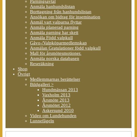
Parningsavtal
Anmäla hanhundslistan
Borttagning från hanhundslistan
Ansökan om bidrag för insemination
Anmäl vart valparna flyttar
Anmäla planerad parning
Anmäla parning har skett
Anmäla Född valpkull
Gåvo-/Valpköparmedlemskap
Anmälan Gratulationer född valpkull
Mall för årsmötesmotioner.
Anmäla norska databasen
Reseräkning
Shop
Övrigt
Medlemmarnas berättelser
Bildgalleri >
Hundmässan 2013
Vaxholm 2013
Årsmöte 2013
Årsmötet 2012
Askersund 2010
Video om Lundehunden
Lunnefågeln