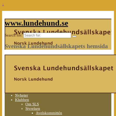
↓
www.lundehund.se
Search for:
Svenska Lundehundsällskapets hemsida
Nyheter
Klubben
Om SLS
Styrelsen
Avelskommittén