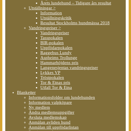
Årets lundehund – Tidigare års resultat
Utställningar >
Information
Utställningskritik
Resultat Stockholms hundmässa 2018
Vandringspriser >
Vandringspriser
Tasspokalen
BIR-pokalen
Uppfödarpokalen
Raggebus Lundy
Aspheims Trollunge
Hammarhöjdens pris
Langenesjentas vandringspriser
Lykkes VP
Tröstpokalen
Tor & Etnas pris
Utfall Tor & Etna
Blanketter
Informationsfolder om lundehunden
Information valpköpare
Ny medlem
Ändra medlemsuppgifter
Avsluta medlemskap
Anmälan avliden hund
Anmälan till uppfödarlistan