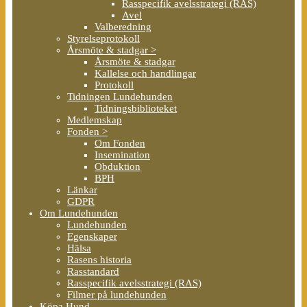
Rasspecifik avelsstrategi (RAS)
Avel
Valberedning
Styrelseprotokoll
Årsmöte & stadgar >
Årsmöte & stadgar
Kallelse och handlingar
Protokoll
Tidningen Lundehunden
Tidningsbiblioteket
Medlemskap
Fonden >
Om Fonden
Insemination
Obduktion
BPH
Länkar
GDPR
Om Lundehunden
Lundehunden
Egenskaper
Hälsa
Rasens historia
Rasstandard
Rasspecifik avelsstrategi (RAS)
Filmer på lundehunden
Köpa Hund