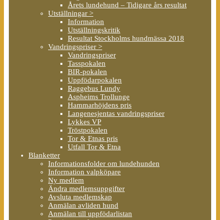
Årets lundehund – Tidigare års resultat
Utställningar >
Information
Utställningskritik
Resultat Stockholms hundmässa 2018
Vandringspriser >
Vandringspriser
Tasspokalen
BIR-pokalen
Uppfödarpokalen
Raggebus Lundy
Aspheims Trollunge
Hammarhöjdens pris
Langenesjentas vandringspriser
Lykkes VP
Tröstpokalen
Tor & Etnas pris
Utfall Tor & Etna
Blanketter
Informationsfolder om lundehunden
Information valpköpare
Ny medlem
Ändra medlemsuppgifter
Avsluta medlemskap
Anmälan avliden hund
Anmälan till uppfödarlistan