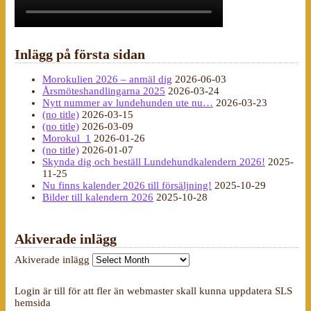
Inlägg på första sidan
Morokulien 2026 – anmäl dig
2026-06-03
Årsmöteshandlingarna 2025
2026-03-24
Nytt nummer av lundehunden ute nu…
2026-03-23
(no title)
2026-03-15
(no title)
2026-03-09
Morokul_1
2026-01-26
(no title)
2026-01-07
Skynda dig och beställ Lundehundkalendern 2026!
2025-
11-25
Nu finns kalender 2026 till försäljning!
2025-10-29
Bilder till kalendern 2026
2025-10-28
Akiverade inlägg
Akiverade inlägg
Login är till för att fler än webmaster skall kunna uppdatera SLS
hemsida