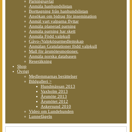
Parningsavtal
Anmäla hanhundslistan
Borttagning från hanhundslistan
Ansökan om bidrag för insemination
Anmäl vart valparna flyttar
Anmäla planerad parning
Anmäla parning har skett
Anmäla Född valpkull
Gåvo-/Valpköparmedlemskap
Anmälan Gratulationer född valpkull
Mall för årsmötesmotioner.
Anmäla norska databasen
Reseräkning
Shop
Övrigt
Medlemmarnas berättelser
Bildgalleri >
Hundmässan 2013
Vaxholm 2013
Årsmöte 2013
Årsmötet 2012
Askersund 2010
Video om Lundehunden
Lunnefågeln