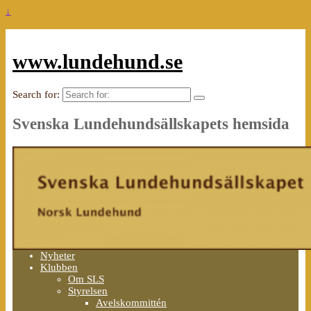
↓
www.lundehund.se
Search for:
Svenska Lundehundsällskapets hemsida
Nyheter
Klubben
Om SLS
Styrelsen
Avelskommittén