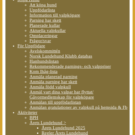
Att köpa hund
Uppfödarlista
Information till valpköpare
Parning har skett
Planerade kullar
Aktuella valpkullar
Omplaceringar
Frågor/svar
För Uppfödare
Avelskommittén
Norsk Lundehund Klubb databas
Hanhundslistan
Rekommenderade parnings- och valppriser
Kom Ihåg-lista
Anmäla planerad parning
Anmäla parning har skett
Anmäla född valpkull
Anmäl vart dina valpar har flyttat/
Gåvormedlemskap för valpköpare
Anmälan till uppfödarlistan
Anmälan gratulationer av valpkull på hemsida & Fb
Aktiviteter
BPH
Årets Lundehund >
Årets Lundehund 2025
Regler Årets Lundehund