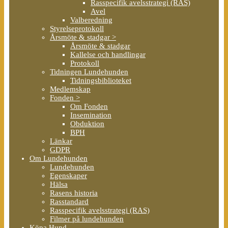
Rasspecifik avelsstrategi (RAS)
Avel
Valberedning
Styrelseprotokoll
Årsmöte & stadgar >
Årsmöte & stadgar
Kallelse och handlingar
Protokoll
Tidningen Lundehunden
Tidningsbiblioteket
Medlemskap
Fonden >
Om Fonden
Insemination
Obduktion
BPH
Länkar
GDPR
Om Lundehunden
Lundehunden
Egenskaper
Hälsa
Rasens historia
Rasstandard
Rasspecifik avelsstrategi (RAS)
Filmer på lundehunden
Köpa Hund