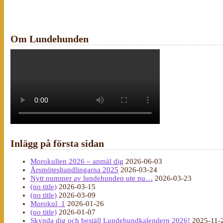
Om Lundehunden
Inlägg på första sidan
Morokulien 2026 – anmäl dig
2026-06-03
Årsmöteshandlingarna 2025
2026-03-24
Nytt nummer av lundehunden ute nu…
2026-03-23
(no title)
2026-03-15
(no title)
2026-03-09
Morokul_1
2026-01-26
(no title)
2026-01-07
Skynda dig och beställ Lundehundkalendern 2026!
2025-11-