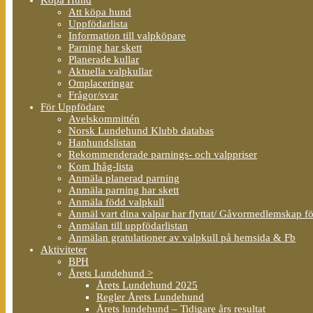
Att köpa hund
Uppfödarlista
Information till valpköpare
Parning har skett
Planerade kullar
Aktuella valpkullar
Omplaceringar
Frågor/svar
För Uppfödare
Avelskommittén
Norsk Lundehund Klubb databas
Hanhundslistan
Rekommenderade parnings- och valppriser
Kom Ihåg-lista
Anmäla planerad parning
Anmäla parning har skett
Anmäla född valpkull
Anmäl vart dina valpar har flyttat/ Gåvormedlemskap f
Anmälan till uppfödarlistan
Anmälan gratulationer av valpkull på hemsida & Fb
Aktiviteter
BPH
Årets Lundehund >
Årets Lundehund 2025
Regler Årets Lundehund
Årets lundehund – Tidigare års resultat