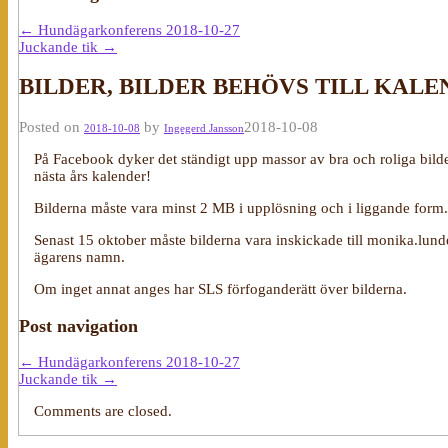
←
Hundägarkonferens 2018-10-27
Juckande tik
→
BILDER, BILDER BEHÖVS TILL KALE
Posted on
by
2018-10-08
2018-10-08
Ingegerd Jansson
På Facebook dyker det ständigt upp massor av bra och roliga bilder
nästa års kalender!
Bilderna måste vara minst 2 MB i upplösning och i liggande form.
Senast 15 oktober måste bilderna vara inskickade till monika.l
ägarens namn.
Om inget annat anges har SLS förfoganderätt över bilderna.
Post navigation
←
Hundägarkonferens 2018-10-27
Juckande tik
→
Comments are closed.