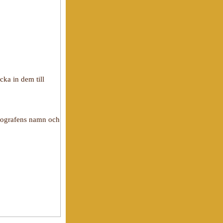
cka in dem till
otografens namn och