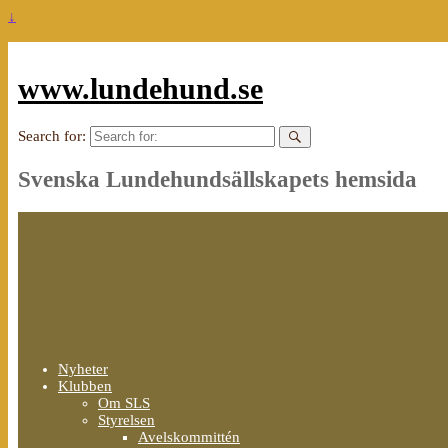
↓
www.lundehund.se
Search for:
Svenska Lundehundsällskapets hemsida
Nyheter
Klubben
Om SLS
Styrelsen
Avelskommittén