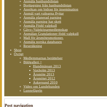
Anmäla hanhundslistan
Borttagning från hanhundslistan
Ansökan om bidrag för insemination
Anmäl vart valparna flyttar
Anmäla planerad parning
Anmäla parning har skett
Anmäla Född valpkull
Gåvo-/Valpköparmedlemskap
Anmälan Gratulationer född valpkull
Mall för årsmötesmotioner.
Anmäla norska databasen
Reseräkning
Shop
Övrigt
Medlemmarnas berättelser
Bildgalleri >
Hundmässan 2013
Vaxholm 2013
Årsmöte 2013
Årsmötet 2012
Askersund 2010
Video om Lundehunden
Lunnefågeln
Post navigation