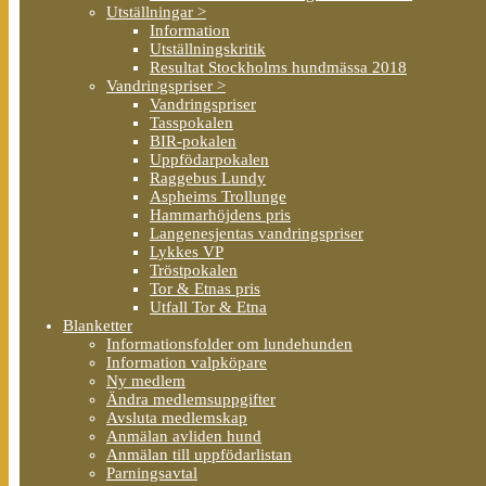
Utställningar >
Information
Utställningskritik
Resultat Stockholms hundmässa 2018
Vandringspriser >
Vandringspriser
Tasspokalen
BIR-pokalen
Uppfödarpokalen
Raggebus Lundy
Aspheims Trollunge
Hammarhöjdens pris
Langenesjentas vandringspriser
Lykkes VP
Tröstpokalen
Tor & Etnas pris
Utfall Tor & Etna
Blanketter
Informationsfolder om lundehunden
Information valpköpare
Ny medlem
Ändra medlemsuppgifter
Avsluta medlemskap
Anmälan avliden hund
Anmälan till uppfödarlistan
Parningsavtal