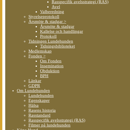
Rasspecifik avelsstrategi (RAS)
Avel
Valberedning
Styrelseprotokoll
Årsmöte & stadgar >
Årsmöte & stadgar
Kallelse och handlingar
Protokoll
Tidningen Lundehunden
Tidningsbiblioteket
Medlemskap
Fonden >
Om Fonden
Insemination
Obduktion
BPH
Länkar
GDPR
Om Lundehunden
Lundehunden
Egenskaper
Hälsa
Rasens historia
Rasstandard
Rasspecifik avelsstrategi (RAS)
Filmer på lundehunden
Köpa Hund