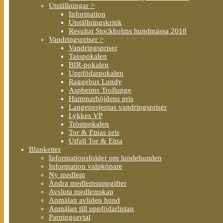
Utställningar >
Information
Utställningskritik
Resultat Stockholms hundmässa 2018
Vandringspriser >
Vandringspriser
Tasspokalen
BIR-pokalen
Uppfödarpokalen
Raggebus Lundy
Aspheims Trollunge
Hammarhöjdens pris
Langenesjentas vandringspriser
Lykkes VP
Tröstpokalen
Tor & Etnas pris
Utfall Tor & Etna
Blanketter
Informationsfolder om lundehunden
Information valpköpare
Ny medlem
Ändra medlemsuppgifter
Avsluta medlemskap
Anmälan avliden hund
Anmälan till uppfödarlistan
Parningsavtal