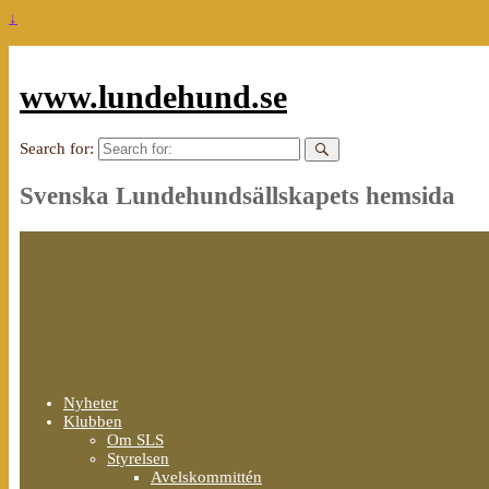
↓
www.lundehund.se
Search for:
Svenska Lundehundsällskapets hemsida
Nyheter
Klubben
Om SLS
Styrelsen
Avelskommittén