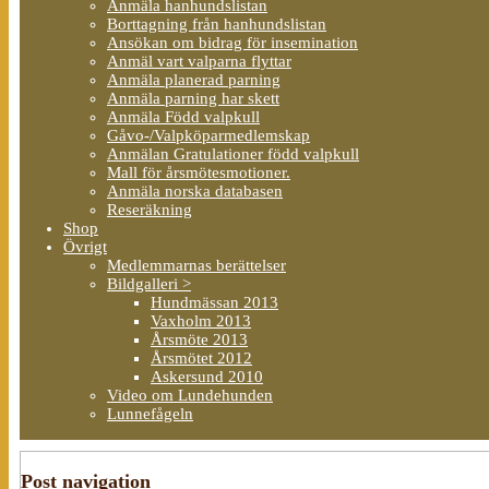
Anmäla hanhundslistan
Borttagning från hanhundslistan
Ansökan om bidrag för insemination
Anmäl vart valparna flyttar
Anmäla planerad parning
Anmäla parning har skett
Anmäla Född valpkull
Gåvo-/Valpköparmedlemskap
Anmälan Gratulationer född valpkull
Mall för årsmötesmotioner.
Anmäla norska databasen
Reseräkning
Shop
Övrigt
Medlemmarnas berättelser
Bildgalleri >
Hundmässan 2013
Vaxholm 2013
Årsmöte 2013
Årsmötet 2012
Askersund 2010
Video om Lundehunden
Lunnefågeln
Post navigation