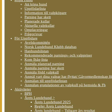
Att köpa hund
Uppfödarlista
Information till valpköpare
Parning har skett
Planerade kullar
Aktuella valpkullar
Omplaceringar
Frågor/svar
För Uppfödare
Avelskommittén
Norsk Lundehund Klubb databas
Hanhundslistan
Rekommenderade parnings- och valppriser
Kom Ihåg-lista
Anmäla planerad parning
Anmäla parning har skett
Anmäla född valpkull
Anmäl vart dina valpar har flyttat/ Gåvormedlemskap f
Anmälan till uppfödarlistan
Anmälan gratulationer av valpkull på hemsida & Fb
Aktiviteter
BPH
Årets Lundehund >
Årets Lundehund 2025
Regler Årets Lundehund
Årets lundehund – Tidigare års resultat