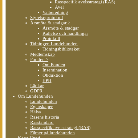
Rasspecifik avelsstrategi (RAS)
Avel
Valberedning
Styrelseprotokoll
Årsmöte & stadgar >
Årsmöte & stadgar
Kallelse och handlingar
Protokoll
Tidningen Lundehunden
Tidningsbiblioteket
Medlemskap
Fonden >
Om Fonden
Insemination
Obduktion
BPH
Länkar
GDPR
Om Lundehunden
Lundehunden
Egenskaper
Hälsa
Rasens historia
Rasstandard
Rasspecifik avelsstrategi (RAS)
Filmer på lundehunden
Köpa Hund