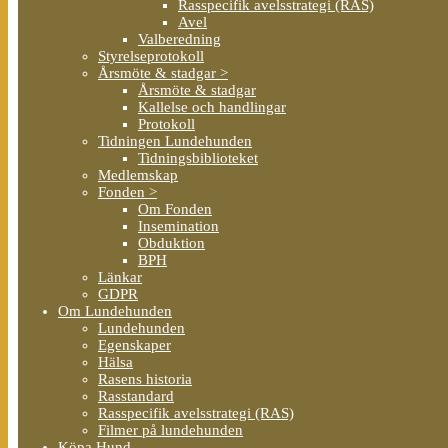
Rasspecifik avelsstrategi (RAS)
Avel
Valberedning
Styrelseprotokoll
Årsmöte & stadgar >
Årsmöte & stadgar
Kallelse och handlingar
Protokoll
Tidningen Lundehunden
Tidningsbiblioteket
Medlemskap
Fonden >
Om Fonden
Insemination
Obduktion
BPH
Länkar
GDPR
Om Lundehunden
Lundehunden
Egenskaper
Hälsa
Rasens historia
Rasstandard
Rasspecifik avelsstrategi (RAS)
Filmer på lundehunden
Köpa Hund