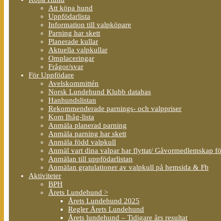
Att köpa hund
Uppfödarlista
Information till valpköpare
Parning har skett
Planerade kullar
Aktuella valpkullar
Omplaceringar
Frågor/svar
För Uppfödare
Avelskommittén
Norsk Lundehund Klubb databas
Hanhundslistan
Rekommenderade parnings- och valppriser
Kom Ihåg-lista
Anmäla planerad parning
Anmäla parning har skett
Anmäla född valpkull
Anmäl vart dina valpar har flyttat/ Gåvormedlemskap f
Anmälan till uppfödarlistan
Anmälan gratulationer av valpkull på hemsida & Fb
Aktiviteter
BPH
Årets Lundehund >
Årets Lundehund 2025
Regler Årets Lundehund
Årets lundehund – Tidigare års resultat