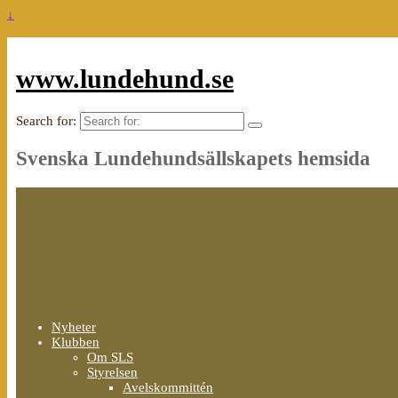
↓
www.lundehund.se
Search for:
Svenska Lundehundsällskapets hemsida
Nyheter
Klubben
Om SLS
Styrelsen
Avelskommittén