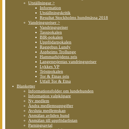
Utställningar >
Information
Utställningskritik
Resultat Stockholms hundmässa 2018
Vandringspriser >
Vandringspriser
Tasspokalen
BIR-pokalen
Uppfödarpokalen
Raggebus Lundy
Aspheims Trollunge
Hammarhöjdens pris
Langenesjentas vandringspriser
Lykkes VP
Tröstpokalen
Tor & Etnas pris
Utfall Tor & Etna
Blanketter
Informationsfolder om lundehunden
Information valpköpare
Ny medlem
Ändra medlemsuppgifter
Avsluta medlemskap
Anmälan avliden hund
Anmälan till uppfödarlistan
Parningsavtal