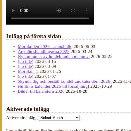
Inlägg på första sidan
Morokulien 2026 – anmäl dig
2026-06-03
Årsmöteshandlingarna 2025
2026-03-24
Nytt nummer av lundehunden ute nu…
2026-03-23
(no title)
2026-03-15
(no title)
2026-03-09
Morokul_1
2026-01-26
(no title)
2026-01-07
Skynda dig och beställ Lundehundkalendern 2026!
2025-11-
Nu finns kalender 2026 till försäljning!
2025-10-29
Bilder till kalendern 2026
2025-10-28
Akiverade inlägg
Akiverade inlägg
Login är till för att fler än webmaster skall kunna uppdatera SLS he