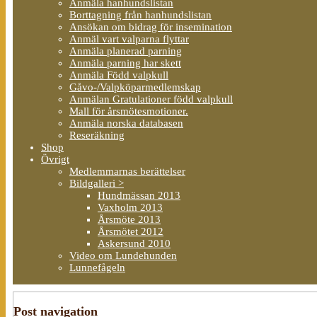
Anmäla hanhundslistan
Borttagning från hanhundslistan
Ansökan om bidrag för insemination
Anmäl vart valparna flyttar
Anmäla planerad parning
Anmäla parning har skett
Anmäla Född valpkull
Gåvo-/Valpköparmedlemskap
Anmälan Gratulationer född valpkull
Mall för årsmötesmotioner.
Anmäla norska databasen
Reseräkning
Shop
Övrigt
Medlemmarnas berättelser
Bildgalleri >
Hundmässan 2013
Vaxholm 2013
Årsmöte 2013
Årsmötet 2012
Askersund 2010
Video om Lundehunden
Lunnefågeln
Post navigation