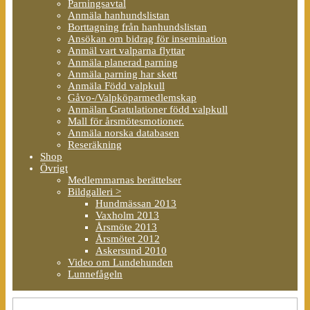
Parningsavtal
Anmäla hanhundslistan
Borttagning från hanhundslistan
Ansökan om bidrag för insemination
Anmäl vart valparna flyttar
Anmäla planerad parning
Anmäla parning har skett
Anmäla Född valpkull
Gåvo-/Valpköparmedlemskap
Anmälan Gratulationer född valpkull
Mall för årsmötesmotioner.
Anmäla norska databasen
Reseräkning
Shop
Övrigt
Medlemmarnas berättelser
Bildgalleri >
Hundmässan 2013
Vaxholm 2013
Årsmöte 2013
Årsmötet 2012
Askersund 2010
Video om Lundehunden
Lunnefågeln