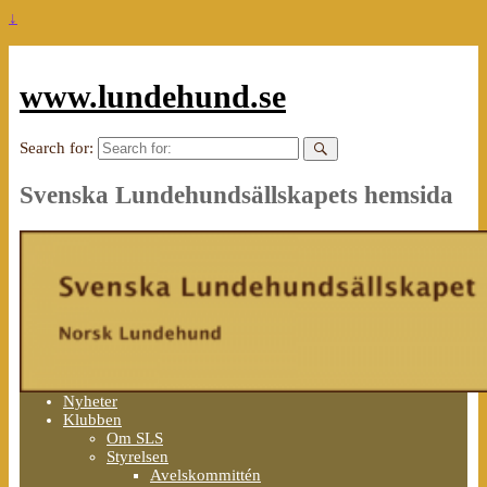
↓
www.lundehund.se
Search for:
Svenska Lundehundsällskapets hemsida
Nyheter
Klubben
Om SLS
Styrelsen
Avelskommittén