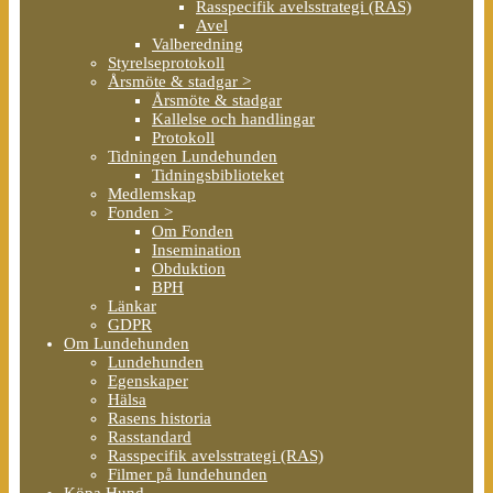
Rasspecifik avelsstrategi (RAS)
Avel
Valberedning
Styrelseprotokoll
Årsmöte & stadgar >
Årsmöte & stadgar
Kallelse och handlingar
Protokoll
Tidningen Lundehunden
Tidningsbiblioteket
Medlemskap
Fonden >
Om Fonden
Insemination
Obduktion
BPH
Länkar
GDPR
Om Lundehunden
Lundehunden
Egenskaper
Hälsa
Rasens historia
Rasstandard
Rasspecifik avelsstrategi (RAS)
Filmer på lundehunden
Köpa Hund