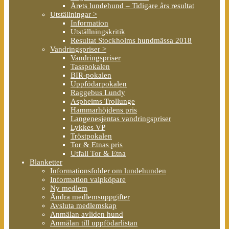
Årets lundehund – Tidigare års resultat
Utställningar >
Information
Utställningskritik
Resultat Stockholms hundmässa 2018
Vandringspriser >
Vandringspriser
Tasspokalen
BIR-pokalen
Uppfödarpokalen
Raggebus Lundy
Aspheims Trollunge
Hammarhöjdens pris
Langenesjentas vandringspriser
Lykkes VP
Tröstpokalen
Tor & Etnas pris
Utfall Tor & Etna
Blanketter
Informationsfolder om lundehunden
Information valpköpare
Ny medlem
Ändra medlemsuppgifter
Avsluta medlemskap
Anmälan avliden hund
Anmälan till uppfödarlistan