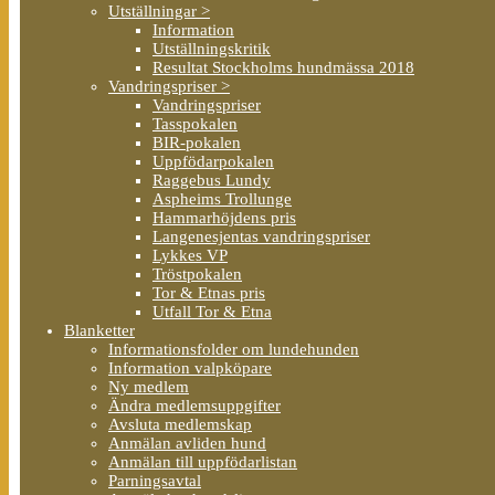
Utställningar >
Information
Utställningskritik
Resultat Stockholms hundmässa 2018
Vandringspriser >
Vandringspriser
Tasspokalen
BIR-pokalen
Uppfödarpokalen
Raggebus Lundy
Aspheims Trollunge
Hammarhöjdens pris
Langenesjentas vandringspriser
Lykkes VP
Tröstpokalen
Tor & Etnas pris
Utfall Tor & Etna
Blanketter
Informationsfolder om lundehunden
Information valpköpare
Ny medlem
Ändra medlemsuppgifter
Avsluta medlemskap
Anmälan avliden hund
Anmälan till uppfödarlistan
Parningsavtal