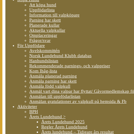
Att köpa hund
Uppfödarlista
Information till valpköpare
Parning har skett
Planerade kullar
Aktuella valpkullar
Omplaceringar
Frågor/svar
För Uppfödare
Avelskommittén
Norsk Lundehund Klubb databas
Hanhundslistan
Rekommenderade parnings- och valppriser
Kom Ihåg-lista
Anmäla planerad parning
Anmäla parning har skett
Anmäla född valpkull
Anmäl vart dina valpar har flyttat/ Gåvormedlemskap f
Anmälan till uppfödarlistan
Anmälan gratulationer av valpkull på hemsida & Fb
Aktiviteter
BPH
Årets Lundehund >
Årets Lundehund 2025
Regler Årets Lundehund
Årets lundehund – Tidigare års resultat