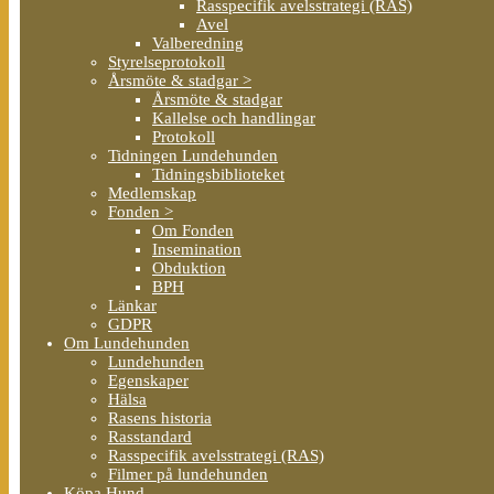
Rasspecifik avelsstrategi (RAS)
Avel
Valberedning
Styrelseprotokoll
Årsmöte & stadgar >
Årsmöte & stadgar
Kallelse och handlingar
Protokoll
Tidningen Lundehunden
Tidningsbiblioteket
Medlemskap
Fonden >
Om Fonden
Insemination
Obduktion
BPH
Länkar
GDPR
Om Lundehunden
Lundehunden
Egenskaper
Hälsa
Rasens historia
Rasstandard
Rasspecifik avelsstrategi (RAS)
Filmer på lundehunden
Köpa Hund