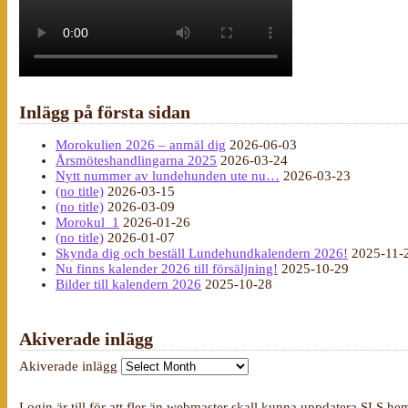
Inlägg på första sidan
Morokulien 2026 – anmäl dig
2026-06-03
Årsmöteshandlingarna 2025
2026-03-24
Nytt nummer av lundehunden ute nu…
2026-03-23
(no title)
2026-03-15
(no title)
2026-03-09
Morokul_1
2026-01-26
(no title)
2026-01-07
Skynda dig och beställ Lundehundkalendern 2026!
2025-11-
Nu finns kalender 2026 till försäljning!
2025-10-29
Bilder till kalendern 2026
2025-10-28
Akiverade inlägg
Akiverade inlägg
Login är till för att fler än webmaster skall kunna uppdatera SLS he