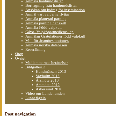
Anmäla hanhundslistan
Borttagning från hanhundslistan
Ansökan om bidrag för insemination
Anmäl vart valparna flyttar
Anmäla planerad parning
Anmäla parning har skett
Anmäla Född valpkull
Gåvo-/Valpköparmedlemskap
Anmälan Gratulationer född valpkull
Mall för årsmötesmotioner.
Anmäla norska databasen
Reseräkning
Shop
Övrigt
Medlemmarnas berättelser
Bildgalleri >
Hundmässan 2013
Vaxholm 2013
Årsmöte 2013
Årsmötet 2012
Askersund 2010
Video om Lundehunden
Lunnefågeln
Post navigation