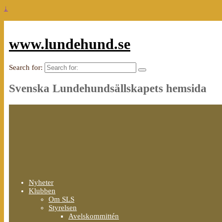
↓
www.lundehund.se
Search for:
Svenska Lundehundsällskapets hemsida
Nyheter
Klubben
Om SLS
Styrelsen
Avelskommittén