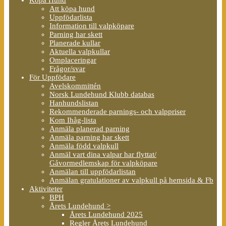
Att köpa hund
Uppfödarlista
Information till valpköpare
Parning har skett
Planerade kullar
Aktuella valpkullar
Omplaceringar
Frågor/svar
För Uppfödare
Avelskommittén
Norsk Lundehund Klubb databas
Hanhundslistan
Rekommenderade parnings- och valppriser
Kom Ihåg-lista
Anmäla planerad parning
Anmäla parning har skett
Anmäla född valpkull
Anmäl vart dina valpar har flyttat/
Gåvormedlemskap för valpköpare
Anmälan till uppfödarlistan
Anmälan gratulationer av valpkull på hemsida & Fb
Aktiviteter
BPH
Årets Lundehund >
Årets Lundehund 2025
Regler Årets Lundehund