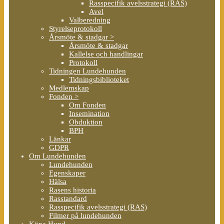
Rasspecifik avelsstrategi (RAS)
Avel
Valberedning
Styrelseprotokoll
Årsmöte & stadgar >
Årsmöte & stadgar
Kallelse och handlingar
Protokoll
Tidningen Lundehunden
Tidningsbiblioteket
Medlemskap
Fonden >
Om Fonden
Insemination
Obduktion
BPH
Länkar
GDPR
Om Lundehunden
Lundehunden
Egenskaper
Hälsa
Rasens historia
Rasstandard
Rasspecifik avelsstrategi (RAS)
Filmer på lundehunden
Köpa Hund