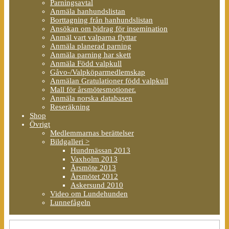
Parningsavtal
Anmäla hanhundslistan
Borttagning från hanhundslistan
Ansökan om bidrag för insemination
Anmäl vart valparna flyttar
Anmäla planerad parning
Anmäla parning har skett
Anmäla Född valpkull
Gåvo-/Valpköparmedlemskap
Anmälan Gratulationer född valpkull
Mall för årsmötesmotioner.
Anmäla norska databasen
Reseräkning
Shop
Övrigt
Medlemmarnas berättelser
Bildgalleri >
Hundmässan 2013
Vaxholm 2013
Årsmöte 2013
Årsmötet 2012
Askersund 2010
Video om Lundehunden
Lunnefågeln