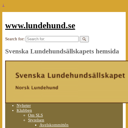
↓
www.lundehund.se
Search for:
Svenska Lundehundsällskapets hemsida
Nyheter
Klubben
Om SLS
Styrelsen
Avelskommittén