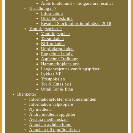
Årets lundehund – Tidigare års resultat
Utställningar >
Information
Utställningskritik
Resultat Stockholms hundmässa 2018
Vandringspriser >
Vandringspriser
Tasspokalen
BIR-pokalen
Uppfödarpokalen
Raggebus Lundy
Aspheims Trollunge
Hammarhöjdens pris
Langenesjentas vandringspriser
Lykkes VP
Tröstpokalen
Tor & Etnas pris
Utfall Tor & Etna
Blanketter
Informationsfolder om lundehunden
Information valpköpare
Ny medlem
Ändra medlemsuppgifter
Avsluta medlemskap
Anmälan avliden hund
Anmälan till uppfödarlistan