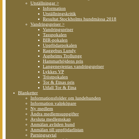
Utställningar >
Information
Utställningskritik
Resultat Stockholms hundmässa 2018
Vandringspriser >
Vandringspriser
Tasspokalen
BIR-pokalen
Uppfödarpokalen
Raggebus Lundy
Aspheims Trollunge
Hammarhöjdens pris
Langenesjentas vandringspriser
Lykkes VP
Tröstpokalen
Tor & Etnas pris
Utfall Tor & Etna
Blanketter
Informationsfolder om lundehunden
Information valpköpare
Ny medlem
Ändra medlemsuppgifter
Avsluta medlemskap
Anmälan avliden hund
Anmälan till uppfödarlistan
Parningsavtal