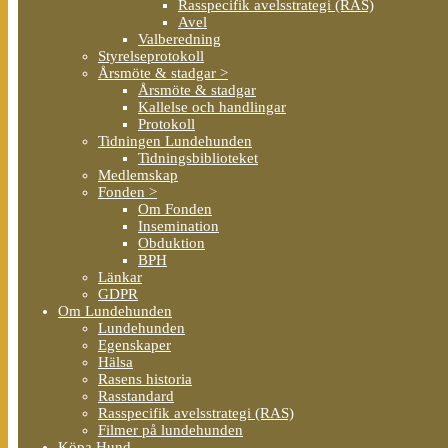
Rasspecifik avelsstrategi (RAS)
Avel
Valberedning
Styrelseprotokoll
Årsmöte & stadgar >
Årsmöte & stadgar
Kallelse och handlingar
Protokoll
Tidningen Lundehunden
Tidningsbiblioteket
Medlemskap
Fonden >
Om Fonden
Insemination
Obduktion
BPH
Länkar
GDPR
Om Lundehunden
Lundehunden
Egenskaper
Hälsa
Rasens historia
Rasstandard
Rasspecifik avelsstrategi (RAS)
Filmer på lundehunden
Köpa Hund