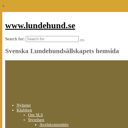
↓
www.lundehund.se
Search for:
Svenska Lundehundsällskapets hemsida
Nyheter
Klubben
Om SLS
Styrelsen
Avelskommittén