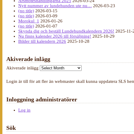
Årsmöteshandlingarna 2025
2026-03-24
Nytt nummer av lundehunden ute nu…
2026-03-23
(no title)
2026-03-15
(no title)
2026-03-09
Morokul_1
2026-01-26
(no title)
2026-01-07
Skynda dig och beställ Lundehundkalendern 2026!
2025-11-
Nu finns kalender 2026 till försäljning!
2025-10-29
Bilder till kalendern 2026
2025-10-28
Akiverade inlägg
Akiverade inlägg
Login är till för att fler än webmaster skall kunna uppdatera SLS he
Inloggning administratörer
Log in
Sök