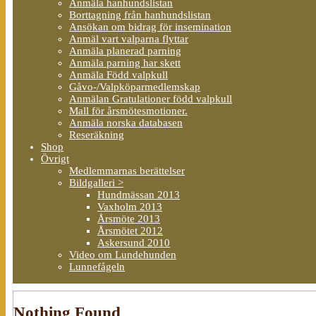
Anmäla hanhundslistan
Borttagning från hanhundslistan
Ansökan om bidrag för insemination
Anmäl vart valparna flyttar
Anmäla planerad parning
Anmäla parning har skett
Anmäla Född valpkull
Gåvo-/Valpköparmedlemskap
Anmälan Gratulationer född valpkull
Mall för årsmötesmotioner.
Anmäla norska databasen
Reseräkning
Shop
Övrigt
Medlemmarnas berättelser
Bildgalleri >
Hundmässan 2013
Vaxholm 2013
Årsmöte 2013
Årsmötet 2012
Askersund 2010
Video om Lundehunden
Lunnefågeln
Nothing Found