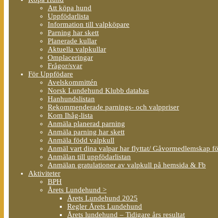
Att köpa hund
Uppfödarlista
Information till valpköpare
Parning har skett
Planerade kullar
Aktuella valpkullar
Omplaceringar
Frågor/svar
För Uppfödare
Avelskommittén
Norsk Lundehund Klubb databas
Hanhundslistan
Rekommenderade parnings- och valppriser
Kom Ihåg-lista
Anmäla planerad parning
Anmäla parning har skett
Anmäla född valpkull
Anmäl vart dina valpar har flyttat/ Gåvormedlemskap f
Anmälan till uppfödarlistan
Anmälan gratulationer av valpkull på hemsida & Fb
Aktiviteter
BPH
Årets Lundehund >
Årets Lundehund 2025
Regler Årets Lundehund
Årets lundehund – Tidigare års resultat