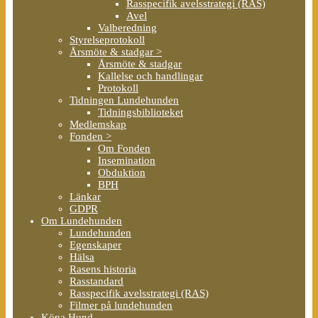
Rasspecifik avelsstrategi (RAS)
Avel
Valberedning
Styrelseprotokoll
Årsmöte & stadgar >
Årsmöte & stadgar
Kallelse och handlingar
Protokoll
Tidningen Lundehunden
Tidningsbiblioteket
Medlemskap
Fonden >
Om Fonden
Insemination
Obduktion
BPH
Länkar
GDPR
Om Lundehunden
Lundehunden
Egenskaper
Hälsa
Rasens historia
Rasstandard
Rasspecifik avelsstrategi (RAS)
Filmer på lundehunden
Köpa Hund