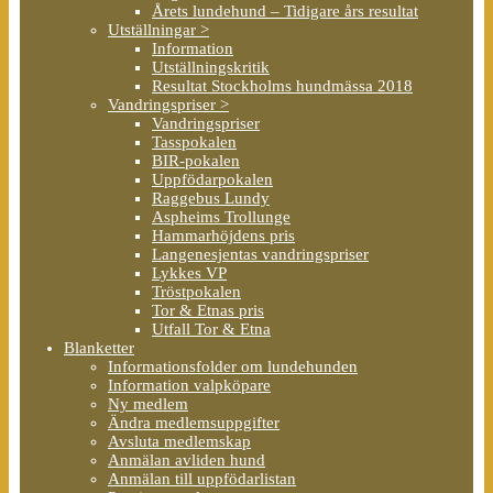
Årets lundehund – Tidigare års resultat
Utställningar >
Information
Utställningskritik
Resultat Stockholms hundmässa 2018
Vandringspriser >
Vandringspriser
Tasspokalen
BIR-pokalen
Uppfödarpokalen
Raggebus Lundy
Aspheims Trollunge
Hammarhöjdens pris
Langenesjentas vandringspriser
Lykkes VP
Tröstpokalen
Tor & Etnas pris
Utfall Tor & Etna
Blanketter
Informationsfolder om lundehunden
Information valpköpare
Ny medlem
Ändra medlemsuppgifter
Avsluta medlemskap
Anmälan avliden hund
Anmälan till uppfödarlistan