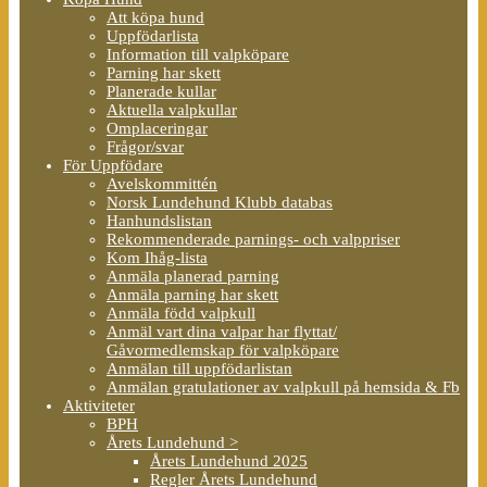
Att köpa hund
Uppfödarlista
Information till valpköpare
Parning har skett
Planerade kullar
Aktuella valpkullar
Omplaceringar
Frågor/svar
För Uppfödare
Avelskommittén
Norsk Lundehund Klubb databas
Hanhundslistan
Rekommenderade parnings- och valppriser
Kom Ihåg-lista
Anmäla planerad parning
Anmäla parning har skett
Anmäla född valpkull
Anmäl vart dina valpar har flyttat/
Gåvormedlemskap för valpköpare
Anmälan till uppfödarlistan
Anmälan gratulationer av valpkull på hemsida & Fb
Aktiviteter
BPH
Årets Lundehund >
Årets Lundehund 2025
Regler Årets Lundehund