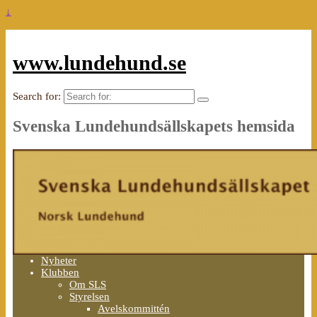
↓
www.lundehund.se
Search for:
Svenska Lundehundsällskapets hemsida
Nyheter
Klubben
Om SLS
Styrelsen
Avelskommittén