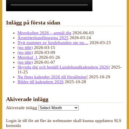
Inlägg på första sidan
Morokulien 2026 – anmäl dig
2026-06-03
Årsmöteshandlingarna 2025
2026-03-24
Nytt nummer av lundehunden ute nu…
2026-03-23
(no title)
2026-03-15
(no title)
2026-03-09
Morokul_1
2026-01-26
(no title)
2026-01-07
Skynda dig och beställ Lundehundkalendern 2026!
2025-
11-25
Nu finns kalender 2026 till försäljning!
2025-10-29
Bilder till kalendern 2026
2025-10-28
Akiverade inlägg
Akiverade inlägg
Login är till för att fler än webmaster skall kunna uppdatera SLS
hemsida