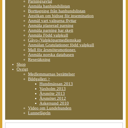
Parningsavtal
Anmäla hanhundslistan
Borttagning från hanhundslistan
Ansökan om bidrag för insemination
Anmäl vart valparna flyttar
Anmäla planerad parning
Anmäla parning har skett
Anmäla Född valpkull
Gåvo-/Valpköparmedlemskap
Anmälan Gratulationer född valpkull
Mall för årsmötesmotioner.
Anmäla norska databasen
Reseräkning
Shop
Övrigt
Medlemmarnas berättelser
Bildgalleri >
Hundmässan 2013
Vaxholm 2013
Årsmöte 2013
Årsmötet 2012
Askersund 2010
Video om Lundehunden
Lunnefågeln