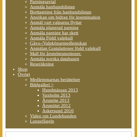
Parningsavtal
Anmäla hanhundslistan
Borttagning från hanhundslistan
Ansökan om bidrag för insemination
Anmäl vart valparna flyttar
Anmäla planerad parning
Anmäla parning har skett
Anmäla Född valpkull
Gåvo-/Valpköparmedlemskap
Anmälan Gratulationer född valpkull
Mall för årsmötesmotioner.
Anmäla norska databasen
Reseräkning
Shop
Övrigt
Medlemmarnas berättelser
Bildgalleri >
Hundmässan 2013
Vaxholm 2013
Årsmöte 2013
Årsmötet 2012
Askersund 2010
Video om Lundehunden
Lunnefågeln