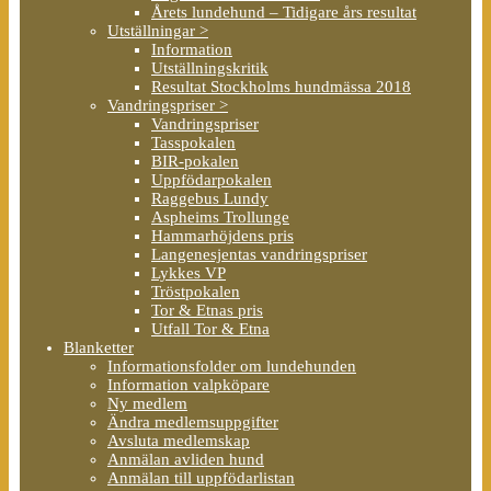
Årets lundehund – Tidigare års resultat
Utställningar >
Information
Utställningskritik
Resultat Stockholms hundmässa 2018
Vandringspriser >
Vandringspriser
Tasspokalen
BIR-pokalen
Uppfödarpokalen
Raggebus Lundy
Aspheims Trollunge
Hammarhöjdens pris
Langenesjentas vandringspriser
Lykkes VP
Tröstpokalen
Tor & Etnas pris
Utfall Tor & Etna
Blanketter
Informationsfolder om lundehunden
Information valpköpare
Ny medlem
Ändra medlemsuppgifter
Avsluta medlemskap
Anmälan avliden hund
Anmälan till uppfödarlistan