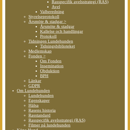
Rasspecifik avelsstrategi (RAS)
Avel
Valberedning
Styrelseprotokoll
Årsmöte & stadgar >
Årsmöte & stadgar
Kallelse och handlingar
Protokoll
Tidningen Lundehunden
Tidningsbiblioteket
Medlemskap
Fonden >
Om Fonden
Insemination
Obduktion
BPH
Länkar
GDPR
Om Lundehunden
Lundehunden
Egenskaper
Hälsa
Rasens historia
Rasstandard
Rasspecifik avelsstrategi (RAS)
Filmer på lundehunden
Köpa Hund