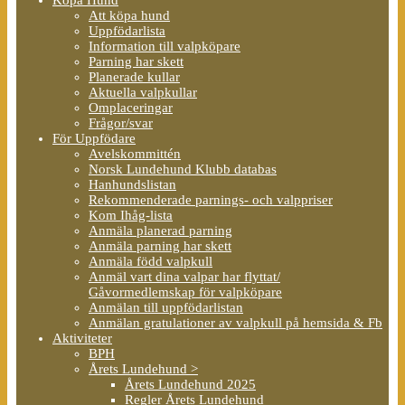
Att köpa hund
Uppfödarlista
Information till valpköpare
Parning har skett
Planerade kullar
Aktuella valpkullar
Omplaceringar
Frågor/svar
För Uppfödare
Avelskommittén
Norsk Lundehund Klubb databas
Hanhundslistan
Rekommenderade parnings- och valppriser
Kom Ihåg-lista
Anmäla planerad parning
Anmäla parning har skett
Anmäla född valpkull
Anmäl vart dina valpar har flyttat/
Gåvormedlemskap för valpköpare
Anmälan till uppfödarlistan
Anmälan gratulationer av valpkull på hemsida & Fb
Aktiviteter
BPH
Årets Lundehund >
Årets Lundehund 2025
Regler Årets Lundehund