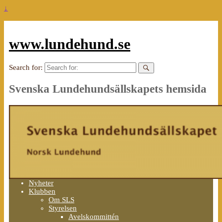
↓
www.lundehund.se
Search for:
Svenska Lundehundsällskapets hemsida
Nyheter
Klubben
Om SLS
Styrelsen
Avelskommittén