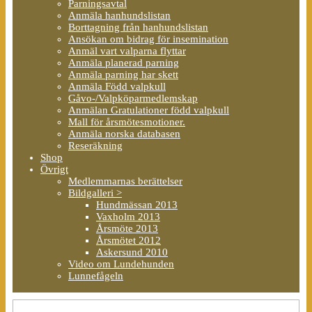
Parningsavtal
Anmäla hanhundslistan
Borttagning från hanhundslistan
Ansökan om bidrag för insemination
Anmäl vart valparna flyttar
Anmäla planerad parning
Anmäla parning har skett
Anmäla Född valpkull
Gåvo-/Valpköparmedlemskap
Anmälan Gratulationer född valpkull
Mall för årsmötesmotioner.
Anmäla norska databasen
Reseräkning
Shop
Övrigt
Medlemmarnas berättelser
Bildgalleri >
Hundmässan 2013
Vaxholm 2013
Årsmöte 2013
Årsmötet 2012
Askersund 2010
Video om Lundehunden
Lunnefågeln