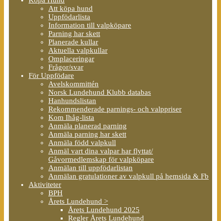
Att köpa hund
Uppfödarlista
Information till valpköpare
Parning har skett
Planerade kullar
Aktuella valpkullar
Omplaceringar
Frågor/svar
För Uppfödare
Avelskommittén
Norsk Lundehund Klubb databas
Hanhundslistan
Rekommenderade parnings- och valppriser
Kom Ihåg-lista
Anmäla planerad parning
Anmäla parning har skett
Anmäla född valpkull
Anmäl vart dina valpar har flyttat/
Gåvormedlemskap för valpköpare
Anmälan till uppfödarlistan
Anmälan gratulationer av valpkull på hemsida & Fb
Aktiviteter
BPH
Årets Lundehund >
Årets Lundehund 2025
Regler Årets Lundehund