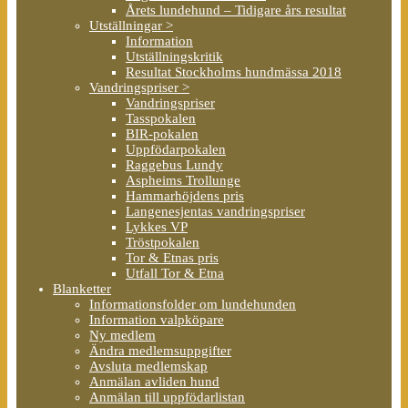
Årets lundehund – Tidigare års resultat
Utställningar >
Information
Utställningskritik
Resultat Stockholms hundmässa 2018
Vandringspriser >
Vandringspriser
Tasspokalen
BIR-pokalen
Uppfödarpokalen
Raggebus Lundy
Aspheims Trollunge
Hammarhöjdens pris
Langenesjentas vandringspriser
Lykkes VP
Tröstpokalen
Tor & Etnas pris
Utfall Tor & Etna
Blanketter
Informationsfolder om lundehunden
Information valpköpare
Ny medlem
Ändra medlemsuppgifter
Avsluta medlemskap
Anmälan avliden hund
Anmälan till uppfödarlistan