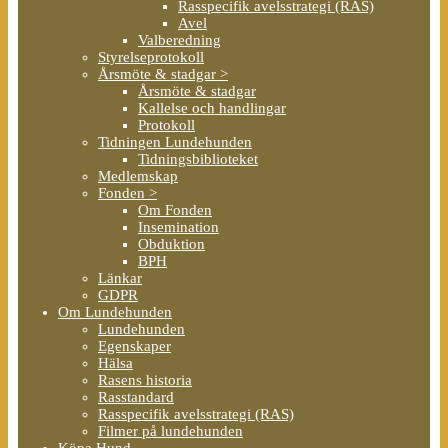
Rasspecifik avelsstrategi (RAS)
Avel
Valberedning
Styrelseprotokoll
Årsmöte & stadgar >
Årsmöte & stadgar
Kallelse och handlingar
Protokoll
Tidningen Lundehunden
Tidningsbiblioteket
Medlemskap
Fonden >
Om Fonden
Insemination
Obduktion
BPH
Länkar
GDPR
Om Lundehunden
Lundehunden
Egenskaper
Hälsa
Rasens historia
Rasstandard
Rasspecifik avelsstrategi (RAS)
Filmer på lundehunden
Köpa Hund