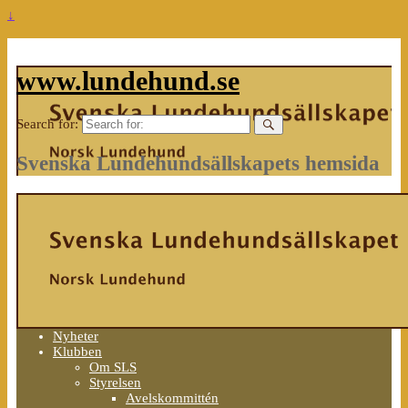
↓
www.lundehund.se
Search for:
Svenska Lundehundsällskapets hemsida
Nyheter
Klubben
Om SLS
Styrelsen
Avelskommittén