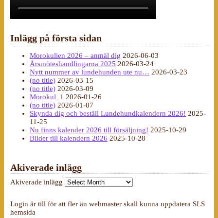
Inlägg på första sidan
Morokulien 2026 – anmäl dig
2026-06-03
Årsmöteshandlingarna 2025
2026-03-24
Nytt nummer av lundehunden ute nu…
2026-03-23
(no title)
2026-03-15
(no title)
2026-03-09
Morokul_1
2026-01-26
(no title)
2026-01-07
Skynda dig och beställ Lundehundkalendern 2026!
2025-
11-25
Nu finns kalender 2026 till försäljning!
2025-10-29
Bilder till kalendern 2026
2025-10-28
Akiverade inlägg
Akiverade inlägg
Login är till för att fler än webmaster skall kunna uppdatera SLS
hemsida