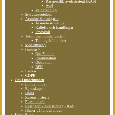
Rasspecifik avelsstrategi (RAS)
Avel
Valberedning
Styrelseprotokoll
Årsmöte & stadgar >
Årsmöte & stadgar
Kallelse och handlingar
Protokoll
Tidningen Lundehunden
Tidningsbiblioteket
Medlemskap
Fonden >
Om Fonden
Insemination
Obduktion
BPH
Länkar
GDPR
Om Lundehunden
Lundehunden
Egenskaper
Hälsa
Rasens historia
Rasstandard
Rasspecifik avelsstrategi (RAS)
Filmer på lundehunden
Köpa Hund