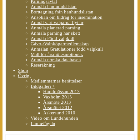
Parningsavtal
Anmäla hanhundslistan
Borttagning från hanhundslistan
Ansökan om bidrag för insemination
Anmäl vart valparna flyttar
Anmäla planerad parning
Anmäla parning har skett
Anmäla Född valpkull
Gåvo-/Valpköparmedlemskap
Anmälan Gratulationer född valpkull
Mall för årsmötesmotioner.
Anmäla norska databasen
Reseräkning
Shop
Övrigt
Medlemmarnas berättelser
Bildgalleri >
Hundmässan 2013
Vaxholm 2013
Årsmöte 2013
Årsmötet 2012
Askersund 2010
Video om Lundehunden
Lunnefågeln