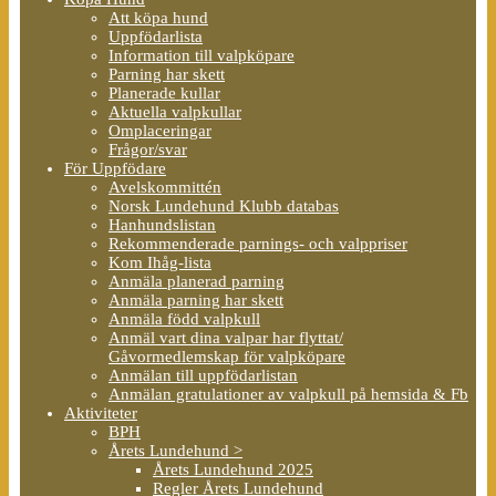
Att köpa hund
Uppfödarlista
Information till valpköpare
Parning har skett
Planerade kullar
Aktuella valpkullar
Omplaceringar
Frågor/svar
För Uppfödare
Avelskommittén
Norsk Lundehund Klubb databas
Hanhundslistan
Rekommenderade parnings- och valppriser
Kom Ihåg-lista
Anmäla planerad parning
Anmäla parning har skett
Anmäla född valpkull
Anmäl vart dina valpar har flyttat/
Gåvormedlemskap för valpköpare
Anmälan till uppfödarlistan
Anmälan gratulationer av valpkull på hemsida & Fb
Aktiviteter
BPH
Årets Lundehund >
Årets Lundehund 2025
Regler Årets Lundehund