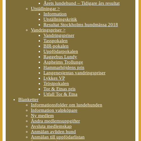
Årets lundehund – Tidigare års resultat
Utställningar >
Information
Utställningskritik
Resultat Stockholms hundmässa 2018
Vandringspriser >
Vandringspriser
Tasspokalen
BIR-pokalen
Uppfödarpokalen
Raggebus Lundy
Aspheims Trollunge
Hammarhöjdens pris
Langenesjentas vandringspriser
Lykkes VP
Tröstpokalen
Tor & Etnas pris
Utfall Tor & Etna
Blanketter
Informationsfolder om lundehunden
Information valpköpare
Ny medlem
Ändra medlemsuppgifter
Avsluta medlemskap
Anmälan avliden hund
Anmälan till uppfödarlistan