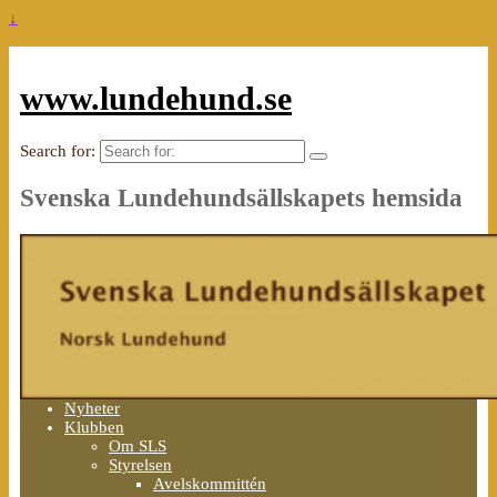
↓
www.lundehund.se
Search for:
Svenska Lundehundsällskapets hemsida
Nyheter
Klubben
Om SLS
Styrelsen
Avelskommittén