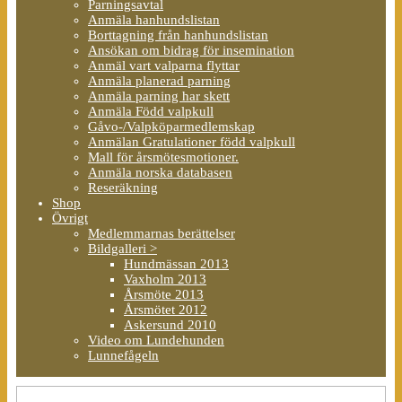
Parningsavtal
Anmäla hanhundslistan
Borttagning från hanhundslistan
Ansökan om bidrag för insemination
Anmäl vart valparna flyttar
Anmäla planerad parning
Anmäla parning har skett
Anmäla Född valpkull
Gåvo-/Valpköparmedlemskap
Anmälan Gratulationer född valpkull
Mall för årsmötesmotioner.
Anmäla norska databasen
Reseräkning
Shop
Övrigt
Medlemmarnas berättelser
Bildgalleri >
Hundmässan 2013
Vaxholm 2013
Årsmöte 2013
Årsmötet 2012
Askersund 2010
Video om Lundehunden
Lunnefågeln