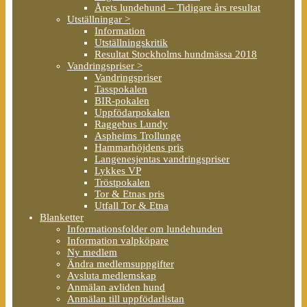
Årets lundehund – Tidigare års resultat
Utställningar >
Information
Utställningskritik
Resultat Stockholms hundmässa 2018
Vandringspriser >
Vandringspriser
Tasspokalen
BIR-pokalen
Uppfödarpokalen
Raggebus Lundy
Aspheims Trollunge
Hammarhöjdens pris
Langenesjentas vandringspriser
Lykkes VP
Tröstpokalen
Tor & Etnas pris
Utfall Tor & Etna
Blanketter
Informationsfolder om lundehunden
Information valpköpare
Ny medlem
Ändra medlemsuppgifter
Avsluta medlemskap
Anmälan avliden hund
Anmälan till uppfödarlistan