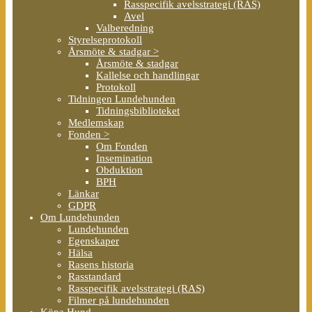
Rasspecifik avelsstrategi (RAS)
Avel
Valberedning
Styrelseprotokoll
Årsmöte & stadgar >
Årsmöte & stadgar
Kallelse och handlingar
Protokoll
Tidningen Lundehunden
Tidningsbiblioteket
Medlemskap
Fonden >
Om Fonden
Insemination
Obduktion
BPH
Länkar
GDPR
Om Lundehunden
Lundehunden
Egenskaper
Hälsa
Rasens historia
Rasstandard
Rasspecifik avelsstrategi (RAS)
Filmer på lundehunden
Köpa Hund