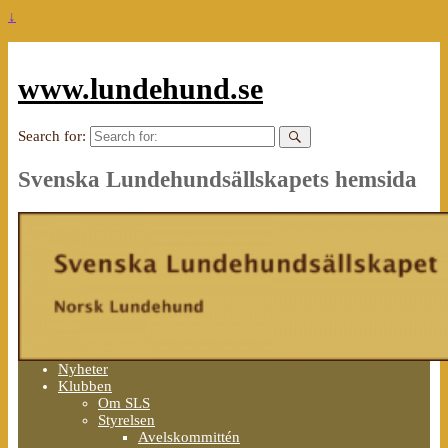
↓
www.lundehund.se
Search for:
Svenska Lundehundsällskapets hemsida
Nyheter
Klubben
Om SLS
Styrelsen
Avelskommittén