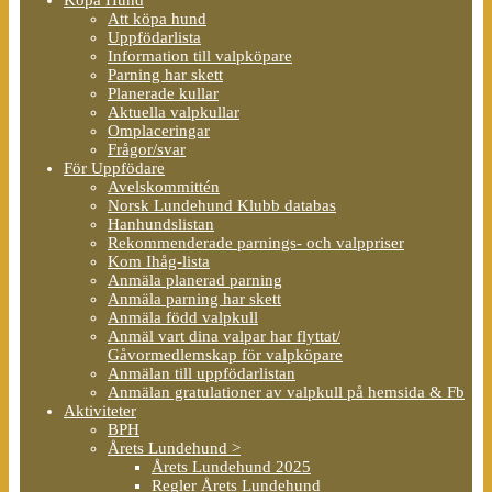
Att köpa hund
Uppfödarlista
Information till valpköpare
Parning har skett
Planerade kullar
Aktuella valpkullar
Omplaceringar
Frågor/svar
För Uppfödare
Avelskommittén
Norsk Lundehund Klubb databas
Hanhundslistan
Rekommenderade parnings- och valppriser
Kom Ihåg-lista
Anmäla planerad parning
Anmäla parning har skett
Anmäla född valpkull
Anmäl vart dina valpar har flyttat/
Gåvormedlemskap för valpköpare
Anmälan till uppfödarlistan
Anmälan gratulationer av valpkull på hemsida & Fb
Aktiviteter
BPH
Årets Lundehund >
Årets Lundehund 2025
Regler Årets Lundehund