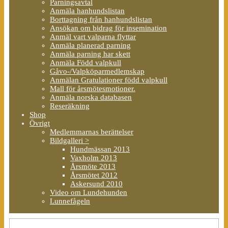
Parningsavtal
Anmäla hanhundslistan
Borttagning från hanhundslistan
Ansökan om bidrag för insemination
Anmäl vart valparna flyttar
Anmäla planerad parning
Anmäla parning har skett
Anmäla Född valpkull
Gåvo-/Valpköparmedlemskap
Anmälan Gratulationer född valpkull
Mall för årsmötesmotioner.
Anmäla norska databasen
Reseräkning
Shop
Övrigt
Medlemmarnas berättelser
Bildgalleri >
Hundmässan 2013
Vaxholm 2013
Årsmöte 2013
Årsmötet 2012
Askersund 2010
Video om Lundehunden
Lunnefågeln