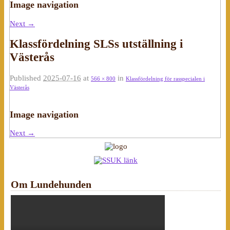
Image navigation
Next →
Klassfördelning SLSs utställning i
Västerås
Published
2025-07-16
at
in
566 × 800
Klassfördelning för rasspecialen i
Västerås
Image navigation
Next →
Om Lundehunden