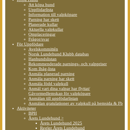
Att köpa hund
Uppfödarlista
Information till valpköpare
Parning har skett
Planerade kullar
Aktuella valpkullar
Omplaceringar
Frågor/svar
För Uppfödare
Avelskommittén
Norsk Lundehund Klubb databas
Hanhundslistan
Rekommenderade parnings- och valppriser
Kom Ihåg-lista
Anmäla planerad parning
Anmäla parning har skett
Anmäla född valpkull
Anmäl vart dina valpar har flyttat/
Gåvormedlemskap för valpköpare
Anmälan till uppfödarlistan
Anmälan gratulationer av valpkull på hemsida & Fb
Aktiviteter
BPH
Årets Lundehund >
Årets Lundehund 2025
Regler Årets Lundehund