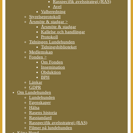
Rasspecifik avelsstrategi (RAS)
Avel
Valberedning
Styrelseprotokoll
Årsmöte & stadgar >
Årsmöte & stadgar
Kallelse och handlingar
Protokoll
Tidningen Lundehunden
Tidningsbiblioteket
Medlemskap
Fonden >
Om Fonden
Insemination
Obduktion
BPH
Länkar
GDPR
Om Lundehunden
Lundehunden
Egenskaper
Hälsa
Rasens historia
Rasstandard
Rasspecifik avelsstrategi (RAS)
Filmer på lundehunden
Köpa Hund