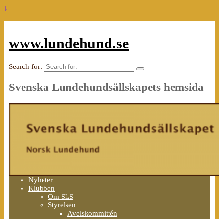
↓
www.lundehund.se
Search for:
Svenska Lundehundsällskapets hemsida
Nyheter
Klubben
Om SLS
Styrelsen
Avelskommittén