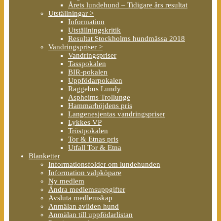
Årets lundehund – Tidigare års resultat
Utställningar >
Information
Utställningskritik
Resultat Stockholms hundmässa 2018
Vandringspriser >
Vandringspriser
Tasspokalen
BIR-pokalen
Uppfödarpokalen
Raggebus Lundy
Aspheims Trollunge
Hammarhöjdens pris
Langenesjentas vandringspriser
Lykkes VP
Tröstpokalen
Tor & Etnas pris
Utfall Tor & Etna
Blanketter
Informationsfolder om lundehunden
Information valpköpare
Ny medlem
Ändra medlemsuppgifter
Avsluta medlemskap
Anmälan avliden hund
Anmälan till uppfödarlistan