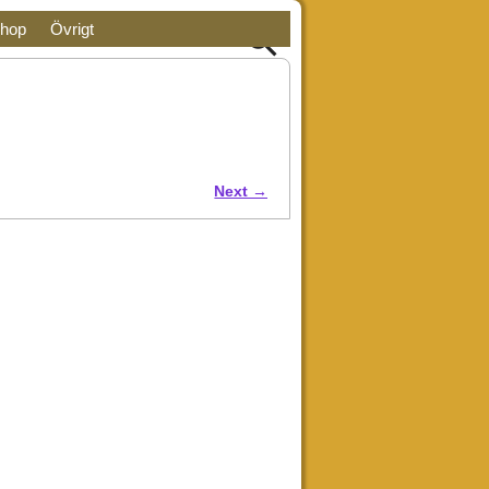
hop
Övrigt
Next →