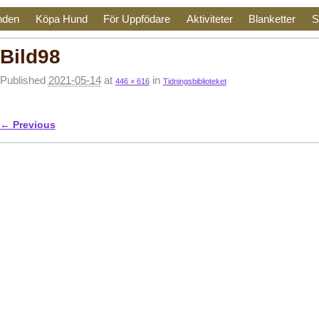
nden
Köpa Hund
För Uppfödare
Aktiviteter
Blanketter
S
Bild98
Published
2021-05-14
at
in
446 × 616
Tidningsbiblioteket
← Previous
Image navigation