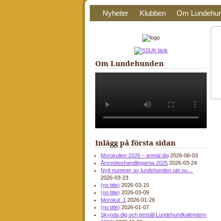
Nyheter
Klubben
Om Lundehu
Om Lundehunden
Inlägg på första sidan
Morokulien 2026 – anmäl dig
2026-06-03
Årsmöteshandlingarna 2025
2026-03-24
Nytt nummer av lundehunden ute nu…
2026-03-23
(no title)
2026-03-15
(no title)
2026-03-09
Morokul_1
2026-01-26
(no title)
2026-01-07
Skynda dig och beställ Lundehundkalendern