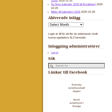
2026!
2025-11-25
Nu finns kalender 2026 till försäljning!
2025-
10-29
Bilder till kalendern 2026
2025-10-28
Akiverade inlägg
Login är till för att fler än webmaster skall
kunna uppdatera SLS hemsida
Inloggning administratörer
Log in
Sök
Länkar till Facebook
Svenska
lundehundsäll
skapet
Norsk
lundehund i
Sverige