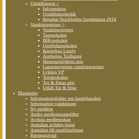
Utställningar >
Information
Utställningskritik
Resultat Stockholms hundmässa 2018
Vandringspriser >
Vandringspriser
Tasspokalen
BIR-pokalen
Uppfödarpokalen
Raggebus Lundy
Aspheims Trollunge
Hammarhöjdens pris
Langenesjentas vandringspriser
Lykkes VP
Tröstpokalen
Tor & Etnas pris
Utfall Tor & Etna
Blanketter
Informationsfolder om lundehunden
Information valpköpare
Ny medlem
Ändra medlemsuppgifter
Avsluta medlemskap
Anmälan avliden hund
Anmälan till uppfödarlistan
Parningsavtal