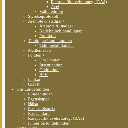
Rasspecifik avelsstrategi (RAS)
Avel
Valberedning
Styrelseprotokoll
Årsmöte & stadgar >
Årsmöte & stadgar
Kallelse och handlingar
Protokoll
Tidningen Lundehunden
Tidningsbiblioteket
Medlemskap
Fonden >
Om Fonden
Insemination
Obduktion
BPH
Länkar
GDPR
Om Lundehunden
Lundehunden
Egenskaper
Hälsa
Rasens historia
Rasstandard
Rasspecifik avelsstrategi (RAS)
Filmer på lundehunden
Köpa Hund