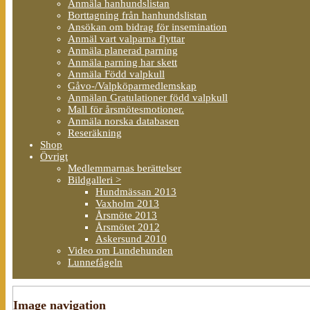
Anmäla hanhundslistan
Borttagning från hanhundslistan
Ansökan om bidrag för insemination
Anmäl vart valparna flyttar
Anmäla planerad parning
Anmäla parning har skett
Anmäla Född valpkull
Gåvo-/Valpköparmedlemskap
Anmälan Gratulationer född valpkull
Mall för årsmötesmotioner.
Anmäla norska databasen
Reseräkning
Shop
Övrigt
Medlemmarnas berättelser
Bildgalleri >
Hundmässan 2013
Vaxholm 2013
Årsmöte 2013
Årsmötet 2012
Askersund 2010
Video om Lundehunden
Lunnefågeln
Image navigation