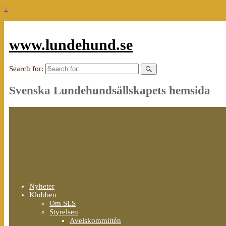
↓
www.lundehund.se
Search for:
Svenska Lundehundsällskapets hemsida
Nyheter
Klubben
Om SLS
Styrelsen
Avelskommittén