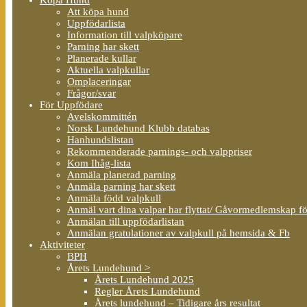
Att köpa hund
Uppfödarlista
Information till valpköpare
Parning har skett
Planerade kullar
Aktuella valpkullar
Omplaceringar
Frågor/svar
För Uppfödare
Avelskommittén
Norsk Lundehund Klubb databas
Hanhundslistan
Rekommenderade parnings- och valppriser
Kom Ihåg-lista
Anmäla planerad parning
Anmäla parning har skett
Anmäla född valpkull
Anmäl vart dina valpar har flyttat/ Gåvormedlemskap f
Anmälan till uppfödarlistan
Anmälan gratulationer av valpkull på hemsida & Fb
Aktiviteter
BPH
Årets Lundehund >
Årets Lundehund 2025
Regler Årets Lundehund
Årets lundehund – Tidigare års resultat