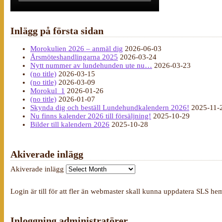
Inlägg på första sidan
Morokulien 2026 – anmäl dig
2026-06-03
Årsmöteshandlingarna 2025
2026-03-24
Nytt nummer av lundehunden ute nu…
2026-03-23
(no title)
2026-03-15
(no title)
2026-03-09
Morokul_1
2026-01-26
(no title)
2026-01-07
Skynda dig och beställ Lundehundkalendern 2026!
2025-11-
Nu finns kalender 2026 till försäljning!
2025-10-29
Bilder till kalendern 2026
2025-10-28
Akiverade inlägg
Akiverade inlägg
Login är till för att fler än webmaster skall kunna uppdatera SLS he
Inloggning administratörer