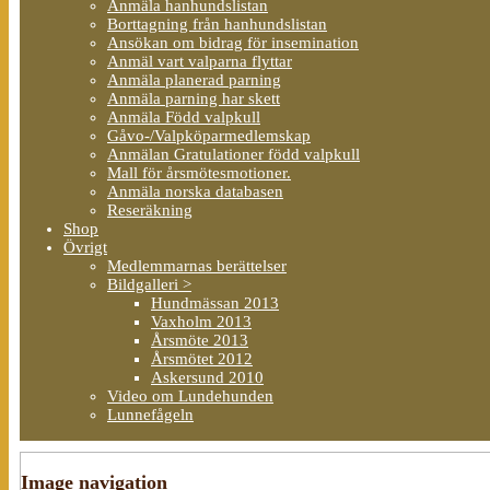
Anmäla hanhundslistan
Borttagning från hanhundslistan
Ansökan om bidrag för insemination
Anmäl vart valparna flyttar
Anmäla planerad parning
Anmäla parning har skett
Anmäla Född valpkull
Gåvo-/Valpköparmedlemskap
Anmälan Gratulationer född valpkull
Mall för årsmötesmotioner.
Anmäla norska databasen
Reseräkning
Shop
Övrigt
Medlemmarnas berättelser
Bildgalleri >
Hundmässan 2013
Vaxholm 2013
Årsmöte 2013
Årsmötet 2012
Askersund 2010
Video om Lundehunden
Lunnefågeln
Image navigation