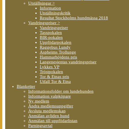
Utställningar >
Information
Utställningskritik
Resultat Stockholms hundmässa 2018
Vandringspriser >
Vandringspriser
Tasspokalen
BIR-pokalen
Uppfödarpokalen
Raggebus Lundy
Aspheims Trollunge
Hammarhöjdens pris
Langenesjentas vandringspriser
Lykkes VP
Tröstpokalen
Tor & Etnas pris
Utfall Tor & Etna
Blanketter
Informationsfolder om lundehunden
Information valpköpare
Ny medlem
Ändra medlemsuppgifter
Avsluta medlemskap
Anmälan avliden hund
Anmälan till uppfödarlistan
Parningsavtal