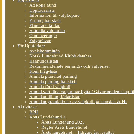
Att köpa hund
Uppfödarlista
Information till valpköpare
Parning har skett
Planerade kullar
Aktuella valpkullar
Omplaceringar
Frågor/svar
För Uppfödare
Avelskommittén
Norsk Lundehund Klubb databas
Hanhundslistan
Rekommenderade parnings- och valppriser
Kom Ihåg-lista
Anmäla planerad parning
Anmäla parning har skett
Anmäla född valpkull
Anmäl vart dina valpar har flyttat/ Gåvormedlemskap f
Anmälan till uppfödarlistan
Anmälan gratulationer av valpkull på hemsida & Fb
Aktiviteter
BPH
Årets Lundehund >
Årets Lundehund 2025
Regler Årets Lundehund
Årets lundehund – Tidigare års resultat