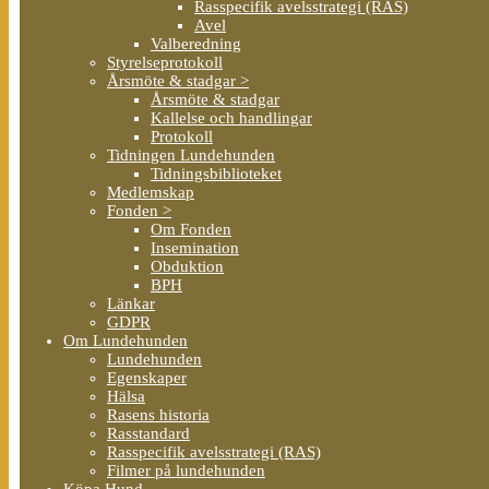
Rasspecifik avelsstrategi (RAS)
Avel
Valberedning
Styrelseprotokoll
Årsmöte & stadgar >
Årsmöte & stadgar
Kallelse och handlingar
Protokoll
Tidningen Lundehunden
Tidningsbiblioteket
Medlemskap
Fonden >
Om Fonden
Insemination
Obduktion
BPH
Länkar
GDPR
Om Lundehunden
Lundehunden
Egenskaper
Hälsa
Rasens historia
Rasstandard
Rasspecifik avelsstrategi (RAS)
Filmer på lundehunden
Köpa Hund