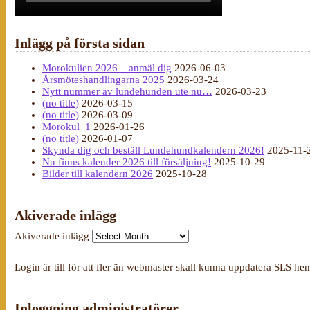
Inlägg på första sidan
Morokulien 2026 – anmäl dig
2026-06-03
Årsmöteshandlingarna 2025
2026-03-24
Nytt nummer av lundehunden ute nu…
2026-03-23
(no title)
2026-03-15
(no title)
2026-03-09
Morokul_1
2026-01-26
(no title)
2026-01-07
Skynda dig och beställ Lundehundkalendern 2026!
2025-11-
Nu finns kalender 2026 till försäljning!
2025-10-29
Bilder till kalendern 2026
2025-10-28
Akiverade inlägg
Akiverade inlägg
Login är till för att fler än webmaster skall kunna uppdatera SLS he
Inloggning administratörer