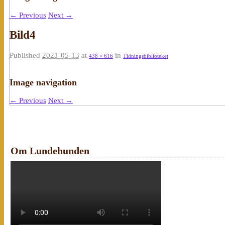
← Previous
Next →
Bild4
Published
2021-05-13
at
in
438 × 616
Tidningsbiblioteket
Image navigation
← Previous
Next →
Om Lundehunden