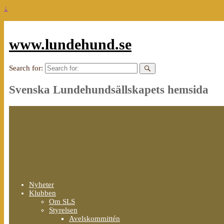
↓
www.lundehund.se
Search for:
Svenska Lundehundsällskapets hemsida
Nyheter
Klubben
Om SLS
Styrelsen
Avelskommittén