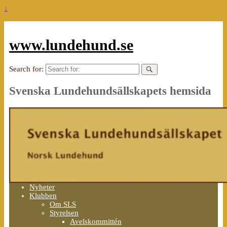
↓
www.lundehund.se
Search for:
Svenska Lundehundsällskapets hemsida
Nyheter
Klubben
Om SLS
Styrelsen
Avelskommittén