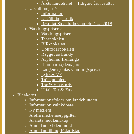
Årets lundehund – Tidigare års resultat
Utställningar >
Information
Utställningskritik
Resultat Stockholms hundmässa 2018
Vandringspriser >
Vandringspriser
Tasspokalen
BIR-pokalen
Uppfödarpokalen
Raggebus Lundy
Aspheims Trollunge
Hammarhöjdens pris
Langenesjentas vandringspriser
Lykkes VP
Tröstpokalen
Tor & Etnas pris
Utfall Tor & Etna
Blanketter
Informationsfolder om lundehunden
Information valpköpare
Ny medlem
Ändra medlemsuppgifter
Avsluta medlemskap
Anmälan avliden hund
Anmälan till uppfödarlistan