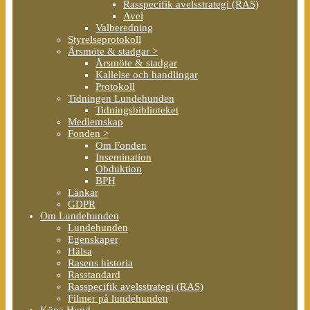
Rasspecifik avelsstrategi (RAS)
Avel
Valberedning
Styrelseprotokoll
Årsmöte & stadgar >
Årsmöte & stadgar
Kallelse och handlingar
Protokoll
Tidningen Lundehunden
Tidningsbiblioteket
Medlemskap
Fonden >
Om Fonden
Insemination
Obduktion
BPH
Länkar
GDPR
Om Lundehunden
Lundehunden
Egenskaper
Hälsa
Rasens historia
Rasstandard
Rasspecifik avelsstrategi (RAS)
Filmer på lundehunden
Köpa Hund