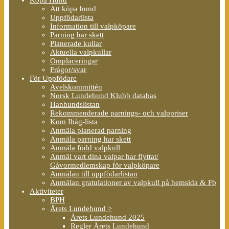
Att köpa hund
Uppfödarlista
Information till valpköpare
Parning har skett
Planerade kullar
Aktuella valpkullar
Omplaceringar
Frågor/svar
För Uppfödare
Avelskommittén
Norsk Lundehund Klubb databas
Hanhundslistan
Rekommenderade parnings- och valppriser
Kom Ihåg-lista
Anmäla planerad parning
Anmäla parning har skett
Anmäla född valpkull
Anmäl vart dina valpar har flyttat/
Gåvormedlemskap för valpköpare
Anmälan till uppfödarlistan
Anmälan gratulationer av valpkull på hemsida & Fb
Aktiviteter
BPH
Årets Lundehund >
Årets Lundehund 2025
Regler Årets Lundehund