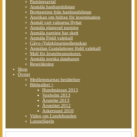
Parningsavtal
Anmäla hanhundslistan
Borttagning från hanhundslistan
Ansökan om bidrag för insemination
Anmäl vart valparna flyttar
Anmäla planerad parning
Anmäla parning har skett
Anmäla Född valpkull
Gåvo-/Valpköparmedlemskap
Anmälan Gratulationer född valpkull
Mall för årsmötesmotioner.
Anmäla norska databasen
Reseräkning
Shop
Övrigt
Medlemmarnas berättelser
Bildgalleri >
Hundmässan 2013
Vaxholm 2013
Årsmöte 2013
Årsmötet 2012
Askersund 2010
Video om Lundehunden
Lunnefågeln