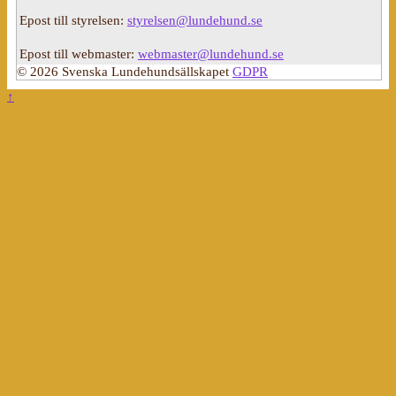
Epost till styrelsen:
styrelsen@lundehund.se
Epost till webmaster:
webmaster@lundehund.se
© 2026 Svenska Lundehundsällskapet
GDPR
↑