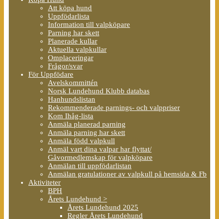
Att köpa hund
Uppfödarlista
Information till valpköpare
Parning har skett
Planerade kullar
Aktuella valpkullar
Omplaceringar
Frågor/svar
För Uppfödare
Avelskommittén
Norsk Lundehund Klubb databas
Hanhundslistan
Rekommenderade parnings- och valppriser
Kom Ihåg-lista
Anmäla planerad parning
Anmäla parning har skett
Anmäla född valpkull
Anmäl vart dina valpar har flyttat/
Gåvormedlemskap för valpköpare
Anmälan till uppfödarlistan
Anmälan gratulationer av valpkull på hemsida & Fb
Aktiviteter
BPH
Årets Lundehund >
Årets Lundehund 2025
Regler Årets Lundehund