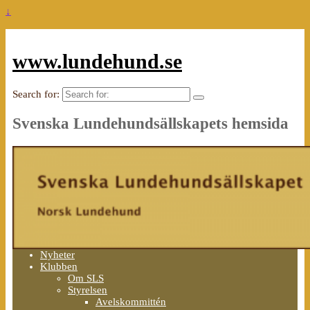
↓
www.lundehund.se
Search for:
Svenska Lundehundsällskapets hemsida
Nyheter
Klubben
Om SLS
Styrelsen
Avelskommittén