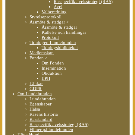
Rasspecifik avelsstrategi (RAS)
Avel
Valberedning
Styrelseprotokoll
Årsmöte & stadgar >
Årsmöte & stadgar
Kallelse och handlingar
Protokoll
Tidningen Lundehunden
Tidningsbiblioteket
Medlemskap
Fonden >
Om Fonden
Insemination
Obduktion
BPH
Länkar
GDPR
Om Lundehunden
Lundehunden
Egenskaper
Hälsa
Rasens historia
Rasstandard
Rasspecifik avelsstrategi (RAS)
Filmer på lundehunden
Köpa Hund