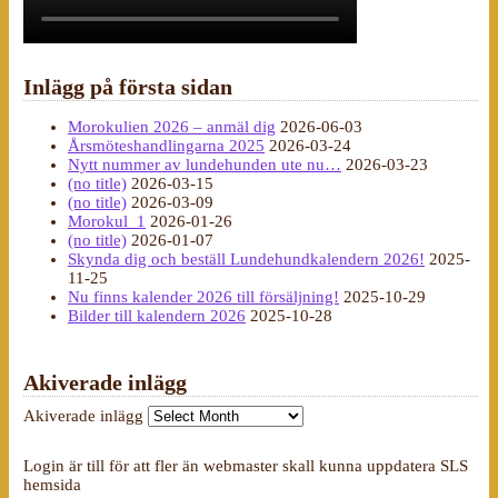
Inlägg på första sidan
Morokulien 2026 – anmäl dig
2026-06-03
Årsmöteshandlingarna 2025
2026-03-24
Nytt nummer av lundehunden ute nu…
2026-03-23
(no title)
2026-03-15
(no title)
2026-03-09
Morokul_1
2026-01-26
(no title)
2026-01-07
Skynda dig och beställ Lundehundkalendern 2026!
2025-
11-25
Nu finns kalender 2026 till försäljning!
2025-10-29
Bilder till kalendern 2026
2025-10-28
Akiverade inlägg
Akiverade inlägg
Login är till för att fler än webmaster skall kunna uppdatera SLS
hemsida