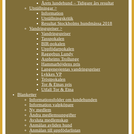
Årets lundehund – Tidigare års resultat
Utställningar >
Information
Utställningskritik
Resultat Stockholms hundmässa 2018
Vandringspriser >
Vandringspriser
Tasspokalen
BIR-pokalen
Uppfödarpokalen
Raggebus Lundy
Aspheims Trollunge
Hammarhöjdens pris
Langenesjentas vandringspriser
Lykkes VP
Tröstpokalen
Tor & Etnas pris
Utfall Tor & Etna
Blanketter
Informationsfolder om lundehunden
Information valpköpare
Ny medlem
Ändra medlemsuppgifter
Avsluta medlemskap
Anmälan avliden hund
Anmälan till uppfödarlistan