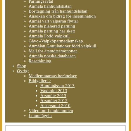
Parningsavtal
Anmäla hanhundslistan
Borttagning från hanhundslistan
Ansökan om bidrag för insemination
Anmäl vart valparna flyttar
Anmäla planerad parning
Anmäla parning har skett
Anmäla Född valpkull
Gåvo-/Valpköparmedlemskap
Anmälan Gratulationer född valpkull
Mall för årsmötesmotioner.
Anmäla norska databasen
Reseräkning
Shop
Övrigt
Medlemmarnas berättelser
Bildgalleri >
Hundmässan 2013
Vaxholm 2013
Årsmöte 2013
Årsmötet 2012
Askersund 2010
Video om Lundehunden
Lunnefågeln