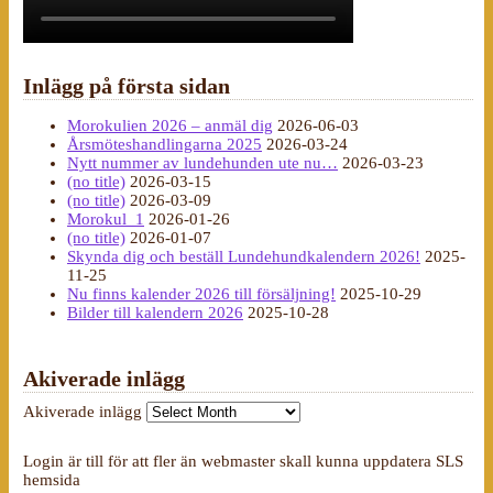
Inlägg på första sidan
Morokulien 2026 – anmäl dig
2026-06-03
Årsmöteshandlingarna 2025
2026-03-24
Nytt nummer av lundehunden ute nu…
2026-03-23
(no title)
2026-03-15
(no title)
2026-03-09
Morokul_1
2026-01-26
(no title)
2026-01-07
Skynda dig och beställ Lundehundkalendern 2026!
2025-
11-25
Nu finns kalender 2026 till försäljning!
2025-10-29
Bilder till kalendern 2026
2025-10-28
Akiverade inlägg
Akiverade inlägg
Login är till för att fler än webmaster skall kunna uppdatera SLS
hemsida