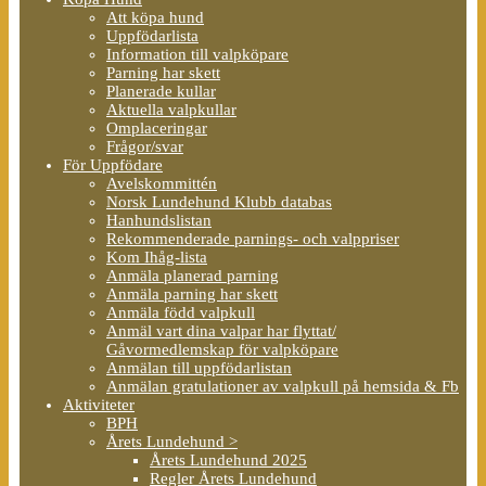
Att köpa hund
Uppfödarlista
Information till valpköpare
Parning har skett
Planerade kullar
Aktuella valpkullar
Omplaceringar
Frågor/svar
För Uppfödare
Avelskommittén
Norsk Lundehund Klubb databas
Hanhundslistan
Rekommenderade parnings- och valppriser
Kom Ihåg-lista
Anmäla planerad parning
Anmäla parning har skett
Anmäla född valpkull
Anmäl vart dina valpar har flyttat/
Gåvormedlemskap för valpköpare
Anmälan till uppfödarlistan
Anmälan gratulationer av valpkull på hemsida & Fb
Aktiviteter
BPH
Årets Lundehund >
Årets Lundehund 2025
Regler Årets Lundehund