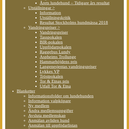
Årets lundehund – Tidigare års resultat
Utställningar >
Information
Utställningskritik
Resultat Stockholms hundmässa 2018
Vandringspriser >
Vandringspriser
Tasspokalen
BIR-pokalen
Uppfödarpokalen
Raggebus Lundy
Aspheims Trollunge
Hammarhöjdens pris
Langenesjentas vandringspriser
Lykkes VP
Tröstpokalen
Tor & Etnas pris
Utfall Tor & Etna
Blanketter
Informationsfolder om lundehunden
Information valpköpare
Ny medlem
Ändra medlemsuppgifter
Avsluta medlemskap
Anmälan avliden hund
Anmälan till uppfödarlistan