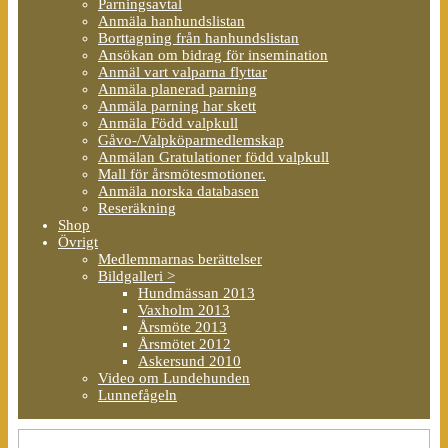
Parningsavtal
Anmäla hanhundslistan
Borttagning från hanhundslistan
Ansökan om bidrag för insemination
Anmäl vart valparna flyttar
Anmäla planerad parning
Anmäla parning har skett
Anmäla Född valpkull
Gåvo-/Valpköparmedlemskap
Anmälan Gratulationer född valpkull
Mall för årsmötesmotioner.
Anmäla norska databasen
Reseräkning
Shop
Övrigt
Medlemmarnas berättelser
Bildgalleri >
Hundmässan 2013
Vaxholm 2013
Årsmöte 2013
Årsmötet 2012
Askersund 2010
Video om Lundehunden
Lunnefågeln