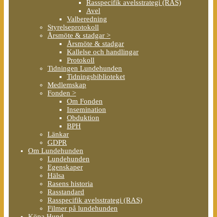
Rasspecifik avelsstrategi (RAS)
Avel
Valberedning
Styrelseprotokoll
Årsmöte & stadgar >
Årsmöte & stadgar
Kallelse och handlingar
Protokoll
Tidningen Lundehunden
Tidningsbiblioteket
Medlemskap
Fonden >
Om Fonden
Insemination
Obduktion
BPH
Länkar
GDPR
Om Lundehunden
Lundehunden
Egenskaper
Hälsa
Rasens historia
Rasstandard
Rasspecifik avelsstrategi (RAS)
Filmer på lundehunden
Köpa Hund