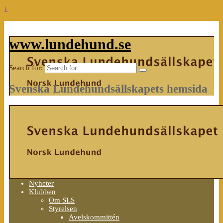
↓
www.lundehund.se
Search for:
Svenska Lundehundsällskapets hemsida
Nyheter
Klubben
Om SLS
Styrelsen
Avelskommittén