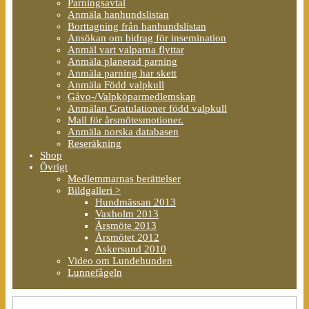
Parningsavtal
Anmäla hanhundslistan
Borttagning från hanhundslistan
Ansökan om bidrag för insemination
Anmäl vart valparna flyttar
Anmäla planerad parning
Anmäla parning har skett
Anmäla Född valpkull
Gåvo-/Valpköparmedlemskap
Anmälan Gratulationer född valpkull
Mall för årsmötesmotioner.
Anmäla norska databasen
Reseräkning
Shop
Övrigt
Medlemmarnas berättelser
Bildgalleri >
Hundmässan 2013
Vaxholm 2013
Årsmöte 2013
Årsmötet 2012
Askersund 2010
Video om Lundehunden
Lunnefågeln