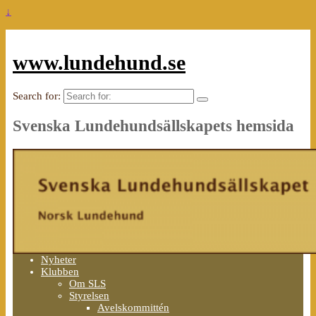
↓
www.lundehund.se
Search for:
Svenska Lundehundsällskapets hemsida
Nyheter
Klubben
Om SLS
Styrelsen
Avelskommittén