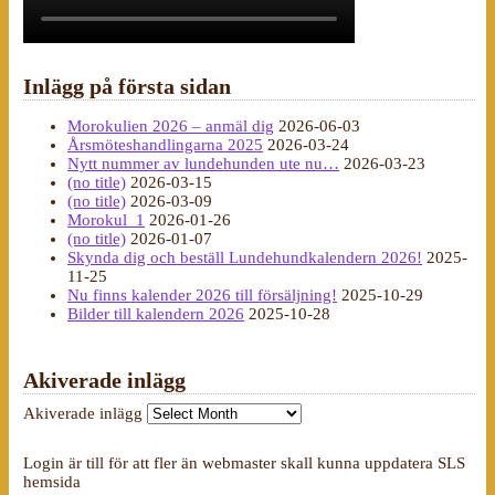
Inlägg på första sidan
Morokulien 2026 – anmäl dig
2026-06-03
Årsmöteshandlingarna 2025
2026-03-24
Nytt nummer av lundehunden ute nu…
2026-03-23
(no title)
2026-03-15
(no title)
2026-03-09
Morokul_1
2026-01-26
(no title)
2026-01-07
Skynda dig och beställ Lundehundkalendern 2026!
2025-
11-25
Nu finns kalender 2026 till försäljning!
2025-10-29
Bilder till kalendern 2026
2025-10-28
Akiverade inlägg
Akiverade inlägg
Login är till för att fler än webmaster skall kunna uppdatera SLS
hemsida