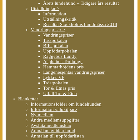
Årets lundehund – Tidigare års resultat
Utställningar >
Information
Utställningskritik
Resultat Stockholms hundmässa 2018
Vandringspriser >
Vandringspriser
Tasspokalen
BIR-pokalen
Uppfödarpokalen
Raggebus Lundy
Aspheims Trollunge
Hammarhöjdens pris
Langenesjentas vandringspriser
Lykkes VP
Tröstpokalen
Tor & Etnas pris
Utfall Tor & Etna
Blanketter
Informationsfolder om lundehunden
Information valpköpare
Ny medlem
Ändra medlemsuppgifter
Avsluta medlemskap
Anmälan avliden hund
Anmälan till uppfödarlistan