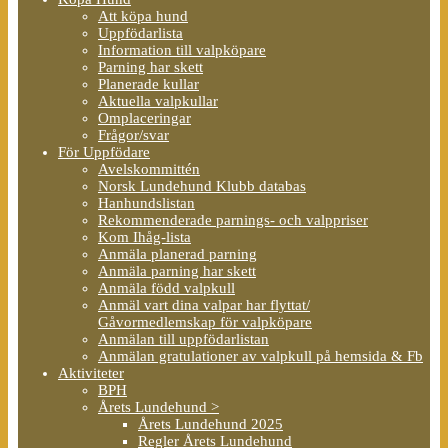
Att köpa hund
Uppfödarlista
Information till valpköpare
Parning har skett
Planerade kullar
Aktuella valpkullar
Omplaceringar
Frågor/svar
För Uppfödare
Avelskommittén
Norsk Lundehund Klubb databas
Hanhundslistan
Rekommenderade parnings- och valppriser
Kom Ihåg-lista
Anmäla planerad parning
Anmäla parning har skett
Anmäla född valpkull
Anmäl vart dina valpar har flyttat/
Gåvormedlemskap för valpköpare
Anmälan till uppfödarlistan
Anmälan gratulationer av valpkull på hemsida & Fb
Aktiviteter
BPH
Årets Lundehund >
Årets Lundehund 2025
Regler Årets Lundehund