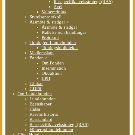
Rasspecifik avelsstrategi (RAS)
Avel
Valberedning
Styrelseprotokoll
Årsmöte & stadgar >
Årsmöte & stadgar
Kallelse och handlingar
Protokoll
Tidningen Lundehunden
Tidningsbiblioteket
Medlemskap
Fonden >
Om Fonden
Insemination
Obduktion
BPH
Länkar
GDPR
Om Lundehunden
Lundehunden
Egenskaper
Hälsa
Rasens historia
Rasstandard
Rasspecifik avelsstrategi (RAS)
Filmer på lundehunden
Köpa Hund