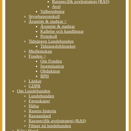
Rasspecifik avelsstrategi (RAS)
Avel
Valberedning
Styrelseprotokoll
Årsmöte & stadgar >
Årsmöte & stadgar
Kallelse och handlingar
Protokoll
Tidningen Lundehunden
Tidningsbiblioteket
Medlemskap
Fonden >
Om Fonden
Insemination
Obduktion
BPH
Länkar
GDPR
Om Lundehunden
Lundehunden
Egenskaper
Hälsa
Rasens historia
Rasstandard
Rasspecifik avelsstrategi (RAS)
Filmer på lundehunden
Köpa Hund