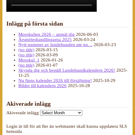
Inlägg på första sidan
Morokulien 2026 – anmäl dig
2026-06-03
Årsmöteshandlingarna 2025
2026-03-24
Nytt nummer av lundehunden ute nu…
2026-03-23
(no title)
2026-03-15
(no title)
2026-03-09
Morokul_1
2026-01-26
(no title)
2026-01-07
Skynda dig och beställ Lundehundkalendern 2026!
2025-
11-25
Nu finns kalender 2026 till försäljning!
2025-10-29
Bilder till kalendern 2026
2025-10-28
Akiverade inlägg
Akiverade inlägg
Login är till för att fler än webmaster skall kunna uppdatera SLS
hemsida