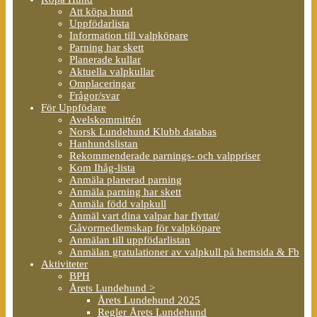
Att köpa hund
Uppfödarlista
Information till valpköpare
Parning har skett
Planerade kullar
Aktuella valpkullar
Omplaceringar
Frågor/svar
För Uppfödare
Avelskommittén
Norsk Lundehund Klubb databas
Hanhundslistan
Rekommenderade parnings- och valppriser
Kom Ihåg-lista
Anmäla planerad parning
Anmäla parning har skett
Anmäla född valpkull
Anmäl vart dina valpar har flyttat/
Gåvormedlemskap för valpköpare
Anmälan till uppfödarlistan
Anmälan gratulationer av valpkull på hemsida & Fb
Aktiviteter
BPH
Årets Lundehund >
Årets Lundehund 2025
Regler Årets Lundehund