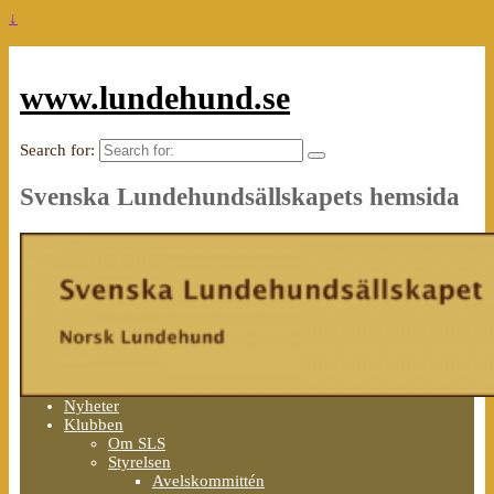
↓
www.lundehund.se
Search for:
Svenska Lundehundsällskapets hemsida
Nyheter
Klubben
Om SLS
Styrelsen
Avelskommittén