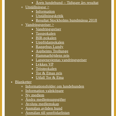
Årets lundehund – Tidigare års resultat
Utställningar >
Information
Utställningskritik
Resultat Stockholms hundmässa 2018
Vandringspriser >
Vandringspriser
Tasspokalen
BIR-pokalen
Uppfödarpokalen
Raggebus Lundy
Aspheims Trollunge
Hammarhöjdens pris
Langenesjentas vandringspriser
Lykkes VP
Tröstpokalen
Tor & Etnas pris
Utfall Tor & Etna
Blanketter
Informationsfolder om lundehunden
Information valpköpare
Ny medlem
Ändra medlemsuppgifter
Avsluta medlemskap
Anmälan avliden hund
Anmälan till uppfödarlistan