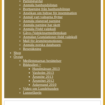
Parningsavtal
Anmäla hanhundslistan
Borttagning från hanhundslistan
Ansökan om bidrag för insemination
Anmäl vart valparna flyttar
Anmäla planerad parning
Anmäla parning har skett
Anmäla Född valpkull
Gåvo-/Valpköparmedlemskap
Anmälan Gratulationer född valpkull
Mall för årsmötesmotioner.
Anmäla norska databasen
Reseräkning
Shop
Övrigt
Medlemmarnas berättelser
Bildgalleri >
Hundmässan 2013
Vaxholm 2013
Årsmöte 2013
Årsmötet 2012
Askersund 2010
Video om Lundehunden
Lunnefågeln