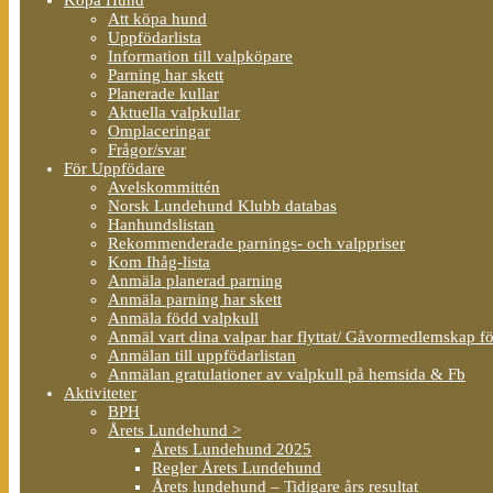
Att köpa hund
Uppfödarlista
Information till valpköpare
Parning har skett
Planerade kullar
Aktuella valpkullar
Omplaceringar
Frågor/svar
För Uppfödare
Avelskommittén
Norsk Lundehund Klubb databas
Hanhundslistan
Rekommenderade parnings- och valppriser
Kom Ihåg-lista
Anmäla planerad parning
Anmäla parning har skett
Anmäla född valpkull
Anmäl vart dina valpar har flyttat/ Gåvormedlemskap f
Anmälan till uppfödarlistan
Anmälan gratulationer av valpkull på hemsida & Fb
Aktiviteter
BPH
Årets Lundehund >
Årets Lundehund 2025
Regler Årets Lundehund
Årets lundehund – Tidigare års resultat