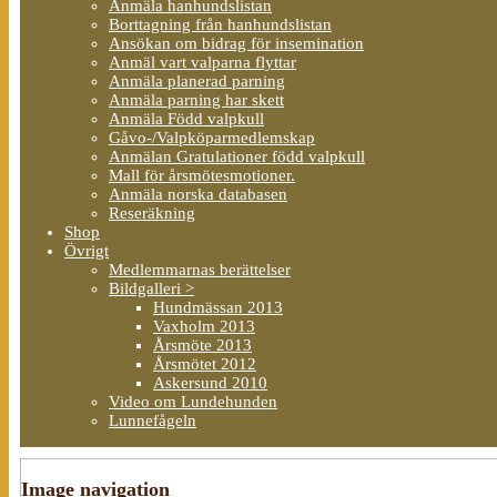
Anmäla hanhundslistan
Borttagning från hanhundslistan
Ansökan om bidrag för insemination
Anmäl vart valparna flyttar
Anmäla planerad parning
Anmäla parning har skett
Anmäla Född valpkull
Gåvo-/Valpköparmedlemskap
Anmälan Gratulationer född valpkull
Mall för årsmötesmotioner.
Anmäla norska databasen
Reseräkning
Shop
Övrigt
Medlemmarnas berättelser
Bildgalleri >
Hundmässan 2013
Vaxholm 2013
Årsmöte 2013
Årsmötet 2012
Askersund 2010
Video om Lundehunden
Lunnefågeln
Image navigation