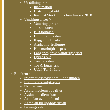
Utställningar >
Information
Utställningskritik
Resultat Stockholms hundmässa 2018
Vandringspriser >
Vandringspriser
Tasspokalen
BIR-pokalen
Uppfödarpokalen
Raggebus Lundy
Aspheims Trollunge
Hammarhöjdens pris
Langenesjentas vandringspriser
Lykkes VP
Tröstpokalen
Tor & Etnas pris
Utfall Tor & Etna
Blanketter
Informationsfolder om lundehunden
Information valpköpare
Ny medlem
Ändra medlemsuppgifter
Avsluta medlemskap
Anmälan avliden hund
Anmälan till uppfödarlistan
Parningsavtal