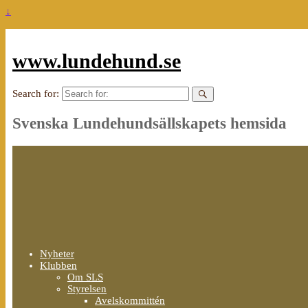
↓
www.lundehund.se
Search for:
Svenska Lundehundsällskapets hemsida
Nyheter
Klubben
Om SLS
Styrelsen
Avelskommittén