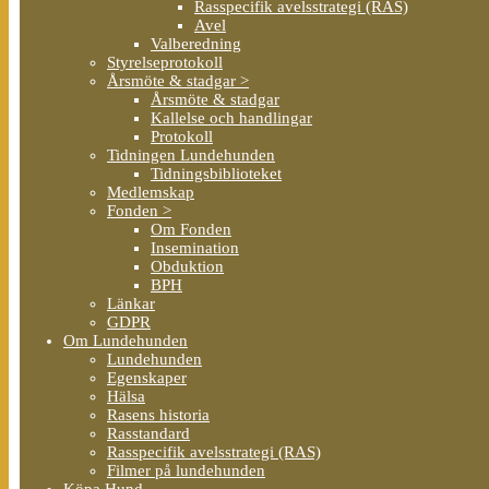
Rasspecifik avelsstrategi (RAS)
Avel
Valberedning
Styrelseprotokoll
Årsmöte & stadgar >
Årsmöte & stadgar
Kallelse och handlingar
Protokoll
Tidningen Lundehunden
Tidningsbiblioteket
Medlemskap
Fonden >
Om Fonden
Insemination
Obduktion
BPH
Länkar
GDPR
Om Lundehunden
Lundehunden
Egenskaper
Hälsa
Rasens historia
Rasstandard
Rasspecifik avelsstrategi (RAS)
Filmer på lundehunden
Köpa Hund