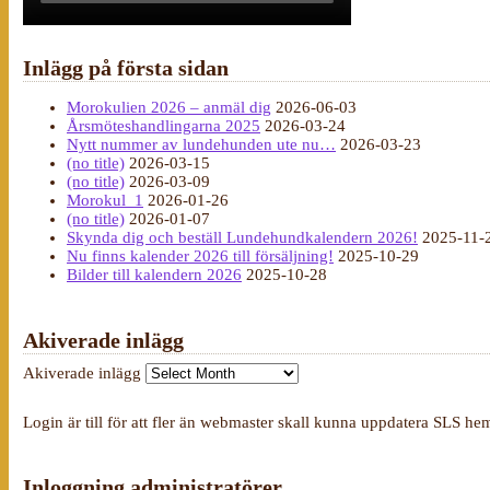
Inlägg på första sidan
Morokulien 2026 – anmäl dig
2026-06-03
Årsmöteshandlingarna 2025
2026-03-24
Nytt nummer av lundehunden ute nu…
2026-03-23
(no title)
2026-03-15
(no title)
2026-03-09
Morokul_1
2026-01-26
(no title)
2026-01-07
Skynda dig och beställ Lundehundkalendern 2026!
2025-11-
Nu finns kalender 2026 till försäljning!
2025-10-29
Bilder till kalendern 2026
2025-10-28
Akiverade inlägg
Akiverade inlägg
Login är till för att fler än webmaster skall kunna uppdatera SLS he
Inloggning administratörer