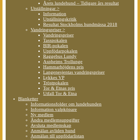
Årets lundehund – Tidigare års resultat
Utställningar >
Information
Utställningskritik
Resultat Stockholms hundmässa 2018
Vandringspriser >
Vandringspriser
Tasspokalen
BIR-pokalen
Uppfödarpokalen
Raggebus Lundy
Aspheims Trollunge
Hammarhöjdens pris
Langenesjentas vandringspriser
Lykkes VP
Tröstpokalen
Tor & Etnas pris
Utfall Tor & Etna
Blanketter
Informationsfolder om lundehunden
Information valpköpare
Ny medlem
Ändra medlemsuppgifter
Avsluta medlemskap
Anmälan avliden hund
Anmälan till uppfödarlistan