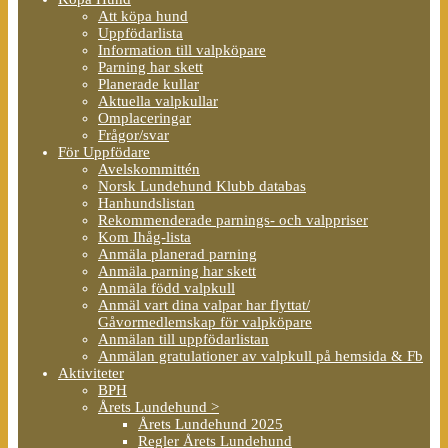
Att köpa hund
Uppfödarlista
Information till valpköpare
Parning har skett
Planerade kullar
Aktuella valpkullar
Omplaceringar
Frågor/svar
För Uppfödare
Avelskommittén
Norsk Lundehund Klubb databas
Hanhundslistan
Rekommenderade parnings- och valppriser
Kom Ihåg-lista
Anmäla planerad parning
Anmäla parning har skett
Anmäla född valpkull
Anmäl vart dina valpar har flyttat/
Gåvormedlemskap för valpköpare
Anmälan till uppfödarlistan
Anmälan gratulationer av valpkull på hemsida & Fb
Aktiviteter
BPH
Årets Lundehund >
Årets Lundehund 2025
Regler Årets Lundehund