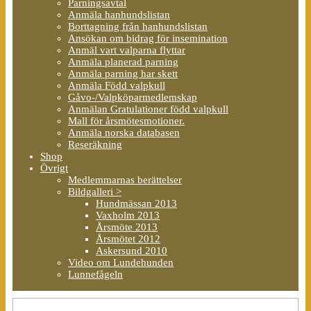
Parningsavtal
Anmäla hanhundslistan
Borttagning från hanhundslistan
Ansökan om bidrag för insemination
Anmäl vart valparna flyttar
Anmäla planerad parning
Anmäla parning har skett
Anmäla Född valpkull
Gåvo-/Valpköparmedlemskap
Anmälan Gratulationer född valpkull
Mall för årsmötesmotioner.
Anmäla norska databasen
Reseräkning
Shop
Övrigt
Medlemmarnas berättelser
Bildgalleri >
Hundmässan 2013
Vaxholm 2013
Årsmöte 2013
Årsmötet 2012
Askersund 2010
Video om Lundehunden
Lunnefågeln