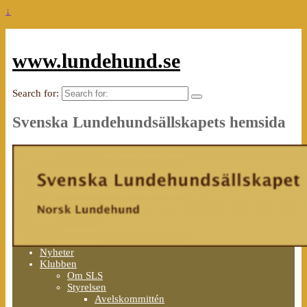
↓
www.lundehund.se
Search for:
Svenska Lundehundsällskapets hemsida
Nyheter
Klubben
Om SLS
Styrelsen
Avelskommittén