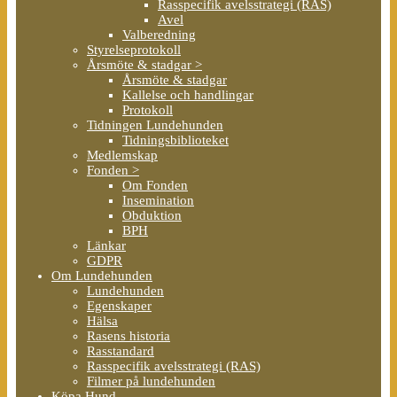
Rasspecifik avelsstrategi (RAS)
Avel
Valberedning
Styrelseprotokoll
Årsmöte & stadgar >
Årsmöte & stadgar
Kallelse och handlingar
Protokoll
Tidningen Lundehunden
Tidningsbiblioteket
Medlemskap
Fonden >
Om Fonden
Insemination
Obduktion
BPH
Länkar
GDPR
Om Lundehunden
Lundehunden
Egenskaper
Hälsa
Rasens historia
Rasstandard
Rasspecifik avelsstrategi (RAS)
Filmer på lundehunden
Köpa Hund