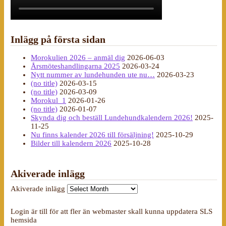
Inlägg på första sidan
Morokulien 2026 – anmäl dig
2026-06-03
Årsmöteshandlingarna 2025
2026-03-24
Nytt nummer av lundehunden ute nu…
2026-03-23
(no title)
2026-03-15
(no title)
2026-03-09
Morokul_1
2026-01-26
(no title)
2026-01-07
Skynda dig och beställ Lundehundkalendern 2026!
2025-
11-25
Nu finns kalender 2026 till försäljning!
2025-10-29
Bilder till kalendern 2026
2025-10-28
Akiverade inlägg
Akiverade inlägg
Login är till för att fler än webmaster skall kunna uppdatera SLS
hemsida