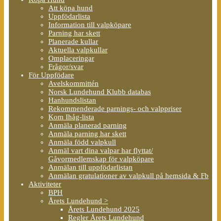
Att köpa hund
Uppfödarlista
Information till valpköpare
Parning har skett
Planerade kullar
Aktuella valpkullar
Omplaceringar
Frågor/svar
För Uppfödare
Avelskommittén
Norsk Lundehund Klubb databas
Hanhundslistan
Rekommenderade parnings- och valppriser
Kom Ihåg-lista
Anmäla planerad parning
Anmäla parning har skett
Anmäla född valpkull
Anmäl vart dina valpar har flyttat/
Gåvormedlemskap för valpköpare
Anmälan till uppfödarlistan
Anmälan gratulationer av valpkull på hemsida & Fb
Aktiviteter
BPH
Årets Lundehund >
Årets Lundehund 2025
Regler Årets Lundehund