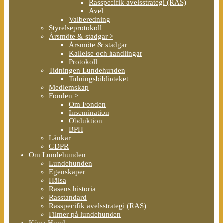
Rasspecifik avelsstrategi (RAS)
Avel
Valberedning
Styrelseprotokoll
Årsmöte & stadgar >
Årsmöte & stadgar
Kallelse och handlingar
Protokoll
Tidningen Lundehunden
Tidningsbiblioteket
Medlemskap
Fonden >
Om Fonden
Insemination
Obduktion
BPH
Länkar
GDPR
Om Lundehunden
Lundehunden
Egenskaper
Hälsa
Rasens historia
Rasstandard
Rasspecifik avelsstrategi (RAS)
Filmer på lundehunden
Köpa Hund