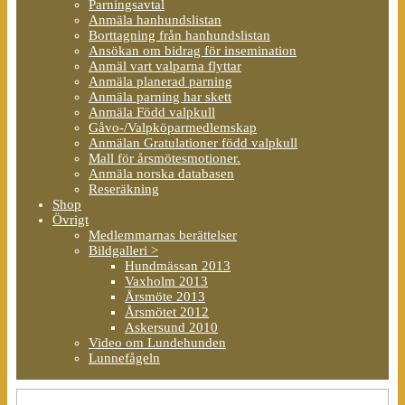
Parningsavtal
Anmäla hanhundslistan
Borttagning från hanhundslistan
Ansökan om bidrag för insemination
Anmäl vart valparna flyttar
Anmäla planerad parning
Anmäla parning har skett
Anmäla Född valpkull
Gåvo-/Valpköparmedlemskap
Anmälan Gratulationer född valpkull
Mall för årsmötesmotioner.
Anmäla norska databasen
Reseräkning
Shop
Övrigt
Medlemmarnas berättelser
Bildgalleri >
Hundmässan 2013
Vaxholm 2013
Årsmöte 2013
Årsmötet 2012
Askersund 2010
Video om Lundehunden
Lunnefågeln