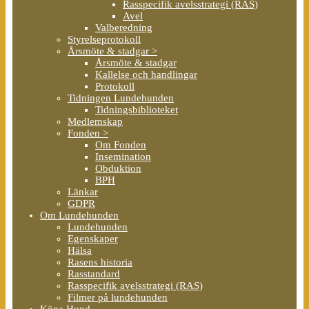
Rasspecifik avelsstrategi (RAS)
Avel
Valberedning
Styrelseprotokoll
Årsmöte & stadgar >
Årsmöte & stadgar
Kallelse och handlingar
Protokoll
Tidningen Lundehunden
Tidningsbiblioteket
Medlemskap
Fonden >
Om Fonden
Insemination
Obduktion
BPH
Länkar
GDPR
Om Lundehunden
Lundehunden
Egenskaper
Hälsa
Rasens historia
Rasstandard
Rasspecifik avelsstrategi (RAS)
Filmer på lundehunden
Köpa Hund