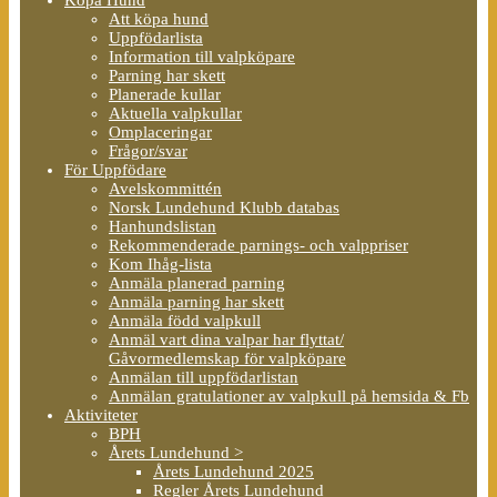
Att köpa hund
Uppfödarlista
Information till valpköpare
Parning har skett
Planerade kullar
Aktuella valpkullar
Omplaceringar
Frågor/svar
För Uppfödare
Avelskommittén
Norsk Lundehund Klubb databas
Hanhundslistan
Rekommenderade parnings- och valppriser
Kom Ihåg-lista
Anmäla planerad parning
Anmäla parning har skett
Anmäla född valpkull
Anmäl vart dina valpar har flyttat/
Gåvormedlemskap för valpköpare
Anmälan till uppfödarlistan
Anmälan gratulationer av valpkull på hemsida & Fb
Aktiviteter
BPH
Årets Lundehund >
Årets Lundehund 2025
Regler Årets Lundehund