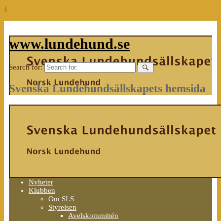
↓
www.lundehund.se
Search for:
Svenska Lundehundsällskapets hemsida
Nyheter
Klubben
Om SLS
Styrelsen
Avelskommittén