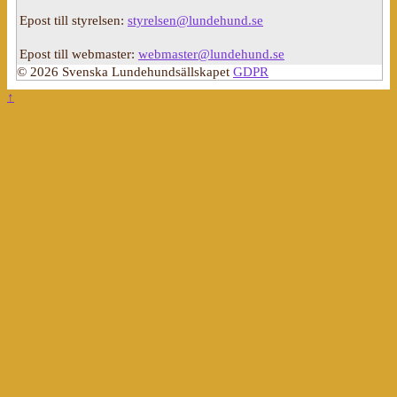
Epost till styrelsen:
styrelsen@lundehund.se
Epost till webmaster:
webmaster@lundehund.se
© 2026 Svenska Lundehundsällskapet
GDPR
↑