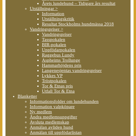
Årets lundehund – Tidigare års resultat
Utställningar >
Information
Utställningskritik
Resultat Stockholms hundmässa 2018
Vandringspriser >
Vandringspriser
Tasspokalen
BIR-pokalen
Uppfödarpokalen
Raggebus Lundy
Aspheims Trollunge
Hammarhöjdens pris
Langenesjentas vandringspriser
Lykkes VP
Tröstpokalen
Tor & Etnas pris
Utfall Tor & Etna
Blanketter
Informationsfolder om lundehunden
Information valpköpare
Ny medlem
Ändra medlemsuppgifter
Avsluta medlemskap
Anmälan avliden hund
Anmälan till uppfödarlistan