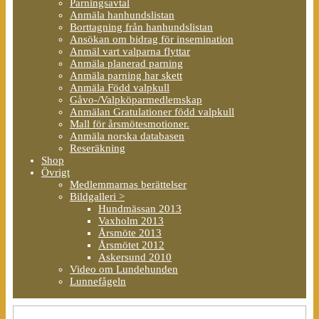
Parningsavtal
Anmäla hanhundslistan
Borttagning från hanhundslistan
Ansökan om bidrag för insemination
Anmäl vart valparna flyttar
Anmäla planerad parning
Anmäla parning har skett
Anmäla Född valpkull
Gåvo-/Valpköparmedlemskap
Anmälan Gratulationer född valpkull
Mall för årsmötesmotioner.
Anmäla norska databasen
Reseräkning
Shop
Övrigt
Medlemmarnas berättelser
Bildgalleri >
Hundmässan 2013
Vaxholm 2013
Årsmöte 2013
Årsmötet 2012
Askersund 2010
Video om Lundehunden
Lunnefågeln