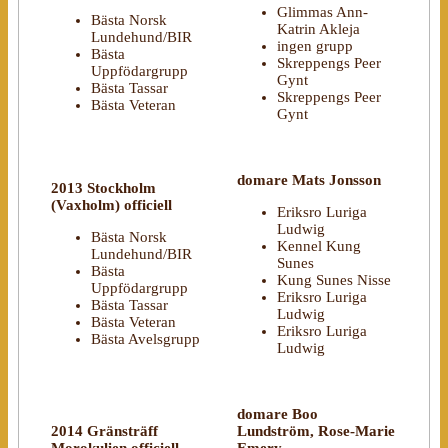
Glimmas Ann-
Bästa Norsk
Katrin Akleja
Lundehund/BIR
ingen grupp
Bästa
Skreppengs Peer
Uppfödargrupp
Gynt
Bästa Tassar
Skreppengs Peer
Bästa Veteran
Gynt
domare Mats Jonsson
2013 Stockholm
(Vaxholm) officiell
Eriksro Luriga
Ludwig
Bästa Norsk
Kennel Kung
Lundehund/BIR
Sunes
Bästa
Kung Sunes Nisse
Uppfödargrupp
Eriksro Luriga
Bästa Tassar
Ludwig
Bästa Veteran
Eriksro Luriga
Bästa Avelsgrupp
Ludwig
domare Boo
2014 Gränsträff
Lundström, Rose-Marie
Morokulien officiell
Emery