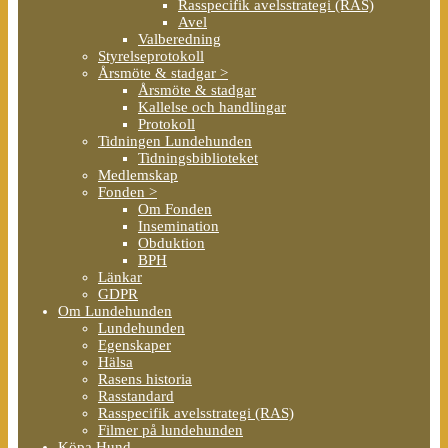
Rasspecifik avelsstrategi (RAS)
Avel
Valberedning
Styrelseprotokoll
Årsmöte & stadgar >
Årsmöte & stadgar
Kallelse och handlingar
Protokoll
Tidningen Lundehunden
Tidningsbiblioteket
Medlemskap
Fonden >
Om Fonden
Insemination
Obduktion
BPH
Länkar
GDPR
Om Lundehunden
Lundehunden
Egenskaper
Hälsa
Rasens historia
Rasstandard
Rasspecifik avelsstrategi (RAS)
Filmer på lundehunden
Köpa Hund