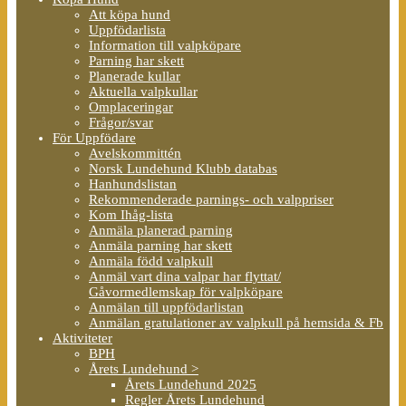
Att köpa hund
Uppfödarlista
Information till valpköpare
Parning har skett
Planerade kullar
Aktuella valpkullar
Omplaceringar
Frågor/svar
För Uppfödare
Avelskommittén
Norsk Lundehund Klubb databas
Hanhundslistan
Rekommenderade parnings- och valppriser
Kom Ihåg-lista
Anmäla planerad parning
Anmäla parning har skett
Anmäla född valpkull
Anmäl vart dina valpar har flyttat/
Gåvormedlemskap för valpköpare
Anmälan till uppfödarlistan
Anmälan gratulationer av valpkull på hemsida & Fb
Aktiviteter
BPH
Årets Lundehund >
Årets Lundehund 2025
Regler Årets Lundehund