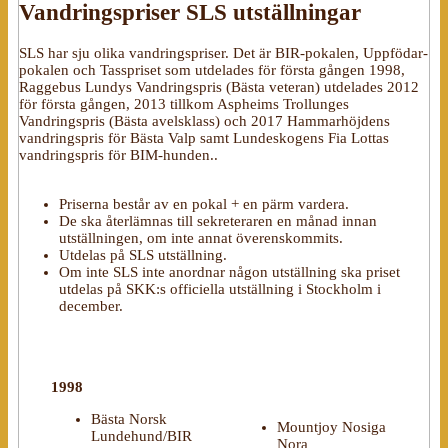
Vandringspriser SLS utställningar
SLS har sju olika vandringspriser. Det är BIR-pokalen, Uppfödar-
pokalen och Tasspriset som utdelades för första gången 1998,
Raggebus Lundys Vandringspris (Bästa veteran) utdelades 2012
för första gången, 2013 tillkom Aspheims Trollunges
Vandringspris (Bästa avelsklass) och 2017 Hammarhöjdens
vandringspris för Bästa Valp samt Lundeskogens Fia Lottas
vandringspris för BIM-hunden..
Priserna består av en pokal + en pärm vardera.
De ska återlämnas till sekreteraren en månad innan
utställningen, om inte annat överenskommits.
Utdelas på SLS utställning.
Om inte SLS inte anordnar någon utställning ska priset
utdelas på SKK:s officiella utställning i Stockholm i
december.
1998
Bästa Norsk
Mountjoy Nosiga
Lundehund/BIR
Nora