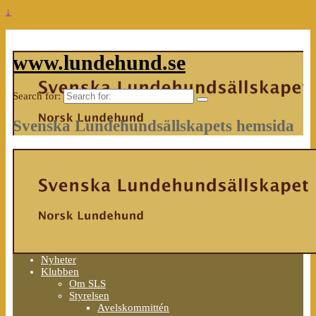
↓
www.lundehund.se
Search for:
Svenska Lundehundsällskapets hemsida
Nyheter
Klubben
Om SLS
Styrelsen
Avelskommittén