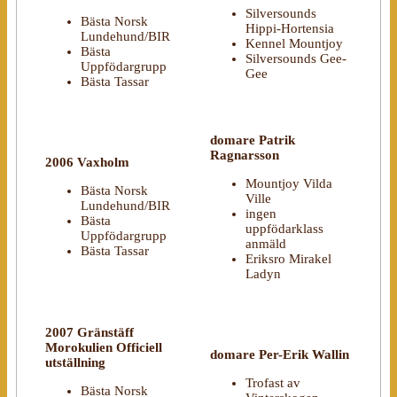
Silversounds
Bästa Norsk
Hippi-Hortensia
Lundehund/BIR
Kennel Mountjoy
Bästa
Silversounds Gee-
Uppfödargrupp
Gee
Bästa Tassar
domare Patrik
Ragnarsson
2006 Vaxholm
Mountjoy Vilda
Bästa Norsk
Ville
Lundehund/BIR
ingen
Bästa
uppfödarklass
Uppfödargrupp
anmäld
Bästa Tassar
Eriksro Mirakel
Ladyn
2007 Gränstäff
Morokulien Officiell
domare Per-Erik Wallin
utställning
Trofast av
Bästa Norsk