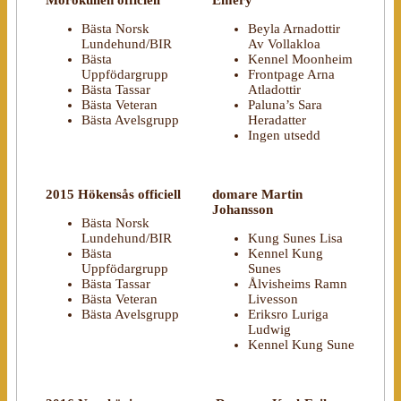
Bästa Norsk
Beyla Arnadottir
Lundehund/BIR
Av Vollakloa
Bästa
Kennel Moonheim
Uppfödargrupp
Frontpage Arna
Bästa Tassar
Atladottir
Bästa Veteran
Paluna’s Sara
Bästa Avelsgrupp
Heradatter
Ingen utsedd
2015 Hökensås officiell
domare Martin
Johansson
Bästa Norsk
Lundehund/BIR
Kung Sunes Lisa
Bästa
Kennel Kung
Uppfödargrupp
Sunes
Bästa Tassar
Ålvisheims Ramn
Bästa Veteran
Livesson
Bästa Avelsgrupp
Eriksro Luriga
Ludwig
Kennel Kung Sune