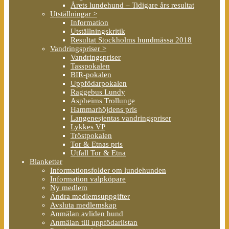
Årets lundehund – Tidigare års resultat
Utställningar >
Information
Utställningskritik
Resultat Stockholms hundmässa 2018
Vandringspriser >
Vandringspriser
Tasspokalen
BIR-pokalen
Uppfödarpokalen
Raggebus Lundy
Aspheims Trollunge
Hammarhöjdens pris
Langenesjentas vandringspriser
Lykkes VP
Tröstpokalen
Tor & Etnas pris
Utfall Tor & Etna
Blanketter
Informationsfolder om lundehunden
Information valpköpare
Ny medlem
Ändra medlemsuppgifter
Avsluta medlemskap
Anmälan avliden hund
Anmälan till uppfödarlistan