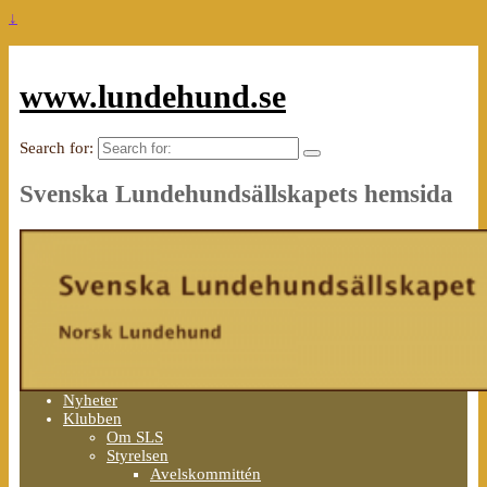
↓
www.lundehund.se
Search for:
Svenska Lundehundsällskapets hemsida
Nyheter
Klubben
Om SLS
Styrelsen
Avelskommittén