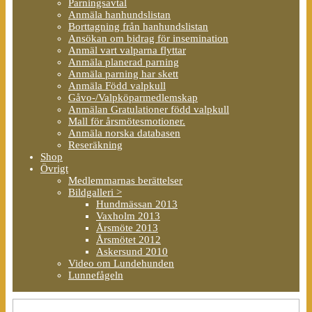
Parningsavtal
Anmäla hanhundslistan
Borttagning från hanhundslistan
Ansökan om bidrag för insemination
Anmäl vart valparna flyttar
Anmäla planerad parning
Anmäla parning har skett
Anmäla Född valpkull
Gåvo-/Valpköparmedlemskap
Anmälan Gratulationer född valpkull
Mall för årsmötesmotioner.
Anmäla norska databasen
Reseräkning
Shop
Övrigt
Medlemmarnas berättelser
Bildgalleri >
Hundmässan 2013
Vaxholm 2013
Årsmöte 2013
Årsmötet 2012
Askersund 2010
Video om Lundehunden
Lunnefågeln