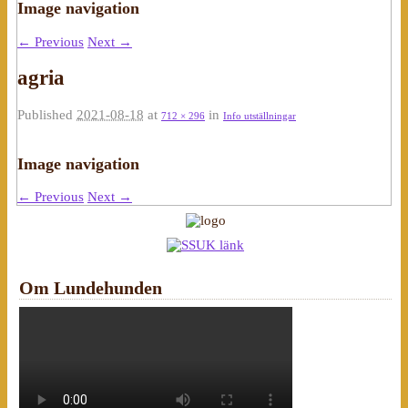
Image navigation
← Previous
Next →
agria
Published
2021-08-18
at
in
712 × 296
Info utställningar
Image navigation
← Previous
Next →
Om Lundehunden