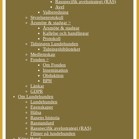
Rasspecifik avelsstrategi (RAS)
Avel
Valberedning
Styrelseprotokoll
Årsmöte & stadgar >
Årsmöte & stadgar
Kallelse och handlingar
Protokoll
Tidningen Lundehunden
Tidningsbiblioteket
Medlemskap
Fonden >
Om Fonden
Insemination
Obduktion
BPH
Länkar
GDPR
Om Lundehunden
Lundehunden
Egenskaper
Hälsa
Rasens historia
Rasstandard
Rasspecifik avelsstrategi (RAS)
Filmer på lundehunden
Köpa Hund