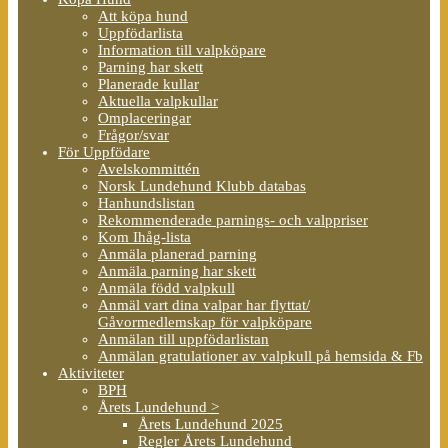
Att köpa hund
Uppfödarlista
Information till valpköpare
Parning har skett
Planerade kullar
Aktuella valpkullar
Omplaceringar
Frågor/svar
För Uppfödare
Avelskommittén
Norsk Lundehund Klubb databas
Hanhundslistan
Rekommenderade parnings- och valppriser
Kom Ihåg-lista
Anmäla planerad parning
Anmäla parning har skett
Anmäla född valpkull
Anmäl vart dina valpar har flyttat/
Gåvormedlemskap för valpköpare
Anmälan till uppfödarlistan
Anmälan gratulationer av valpkull på hemsida & Fb
Aktiviteter
BPH
Årets Lundehund >
Årets Lundehund 2025
Regler Årets Lundehund