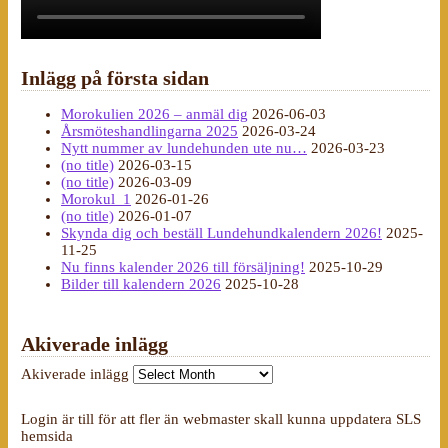
Inlägg på första sidan
Morokulien 2026 – anmäl dig
2026-06-03
Årsmöteshandlingarna 2025
2026-03-24
Nytt nummer av lundehunden ute nu…
2026-03-23
(no title)
2026-03-15
(no title)
2026-03-09
Morokul_1
2026-01-26
(no title)
2026-01-07
Skynda dig och beställ Lundehundkalendern 2026!
2025-
11-25
Nu finns kalender 2026 till försäljning!
2025-10-29
Bilder till kalendern 2026
2025-10-28
Akiverade inlägg
Akiverade inlägg
Login är till för att fler än webmaster skall kunna uppdatera SLS
hemsida