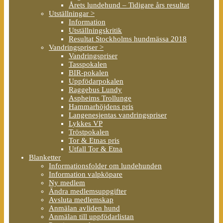
Årets lundehund – Tidigare års resultat
Utställningar >
Information
Utställningskritik
Resultat Stockholms hundmässa 2018
Vandringspriser >
Vandringspriser
Tasspokalen
BIR-pokalen
Uppfödarpokalen
Raggebus Lundy
Aspheims Trollunge
Hammarhöjdens pris
Langenesjentas vandringspriser
Lykkes VP
Tröstpokalen
Tor & Etnas pris
Utfall Tor & Etna
Blanketter
Informationsfolder om lundehunden
Information valpköpare
Ny medlem
Ändra medlemsuppgifter
Avsluta medlemskap
Anmälan avliden hund
Anmälan till uppfödarlistan