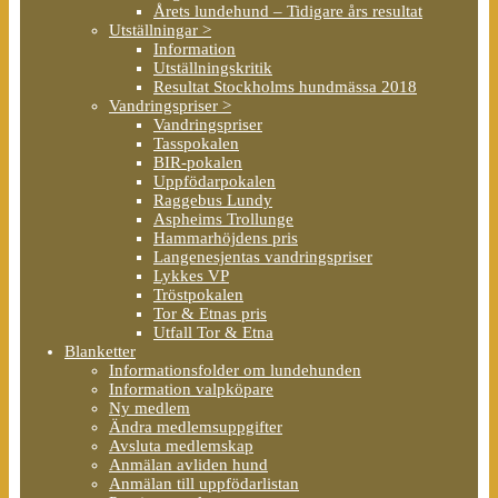
Årets lundehund – Tidigare års resultat
Utställningar >
Information
Utställningskritik
Resultat Stockholms hundmässa 2018
Vandringspriser >
Vandringspriser
Tasspokalen
BIR-pokalen
Uppfödarpokalen
Raggebus Lundy
Aspheims Trollunge
Hammarhöjdens pris
Langenesjentas vandringspriser
Lykkes VP
Tröstpokalen
Tor & Etnas pris
Utfall Tor & Etna
Blanketter
Informationsfolder om lundehunden
Information valpköpare
Ny medlem
Ändra medlemsuppgifter
Avsluta medlemskap
Anmälan avliden hund
Anmälan till uppfödarlistan