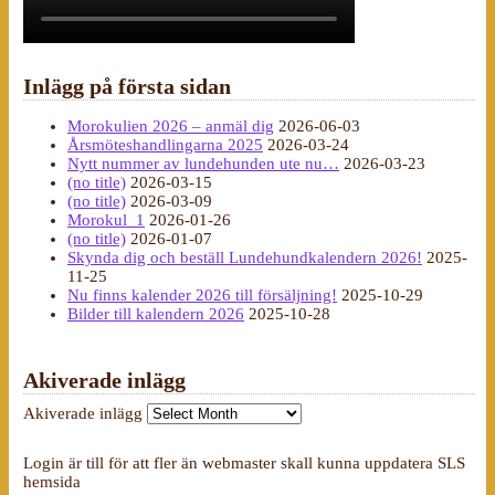
Inlägg på första sidan
Morokulien 2026 – anmäl dig
2026-06-03
Årsmöteshandlingarna 2025
2026-03-24
Nytt nummer av lundehunden ute nu…
2026-03-23
(no title)
2026-03-15
(no title)
2026-03-09
Morokul_1
2026-01-26
(no title)
2026-01-07
Skynda dig och beställ Lundehundkalendern 2026!
2025-
11-25
Nu finns kalender 2026 till försäljning!
2025-10-29
Bilder till kalendern 2026
2025-10-28
Akiverade inlägg
Akiverade inlägg
Login är till för att fler än webmaster skall kunna uppdatera SLS
hemsida