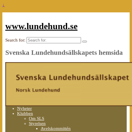
↓
www.lundehund.se
Search for:
Svenska Lundehundsällskapets hemsida
Nyheter
Klubben
Om SLS
Styrelsen
Avelskommittén