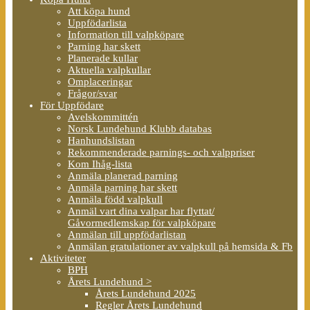
Att köpa hund
Uppfödarlista
Information till valpköpare
Parning har skett
Planerade kullar
Aktuella valpkullar
Omplaceringar
Frågor/svar
För Uppfödare
Avelskommittén
Norsk Lundehund Klubb databas
Hanhundslistan
Rekommenderade parnings- och valppriser
Kom Ihåg-lista
Anmäla planerad parning
Anmäla parning har skett
Anmäla född valpkull
Anmäl vart dina valpar har flyttat/
Gåvormedlemskap för valpköpare
Anmälan till uppfödarlistan
Anmälan gratulationer av valpkull på hemsida & Fb
Aktiviteter
BPH
Årets Lundehund >
Årets Lundehund 2025
Regler Årets Lundehund