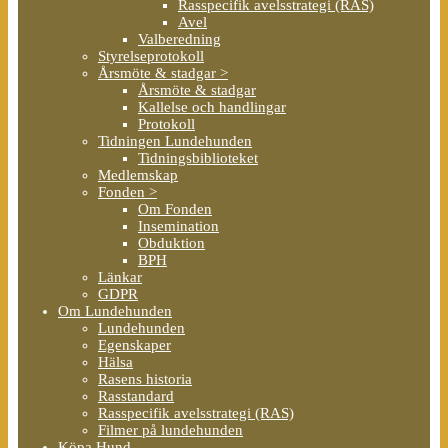
Rasspecifik avelsstrategi (RAS)
Avel
Valberedning
Styrelseprotokoll
Årsmöte & stadgar >
Årsmöte & stadgar
Kallelse och handlingar
Protokoll
Tidningen Lundehunden
Tidningsbiblioteket
Medlemskap
Fonden >
Om Fonden
Insemination
Obduktion
BPH
Länkar
GDPR
Om Lundehunden
Lundehunden
Egenskaper
Hälsa
Rasens historia
Rasstandard
Rasspecifik avelsstrategi (RAS)
Filmer på lundehunden
Köpa Hund