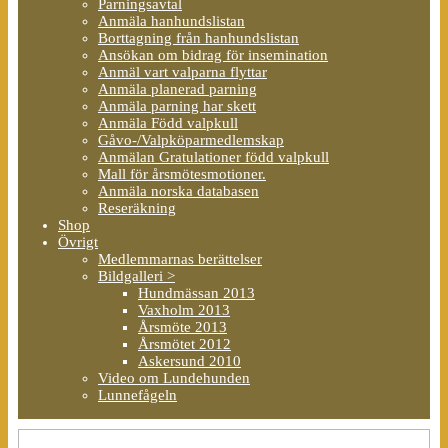
Parningsavtal
Anmäla hanhundslistan
Borttagning från hanhundslistan
Ansökan om bidrag för insemination
Anmäl vart valparna flyttar
Anmäla planerad parning
Anmäla parning har skett
Anmäla Född valpkull
Gåvo-/Valpköparmedlemskap
Anmälan Gratulationer född valpkull
Mall för årsmötesmotioner.
Anmäla norska databasen
Reseräkning
Shop
Övrigt
Medlemmarnas berättelser
Bildgalleri >
Hundmässan 2013
Vaxholm 2013
Årsmöte 2013
Årsmötet 2012
Askersund 2010
Video om Lundehunden
Lunnefågeln