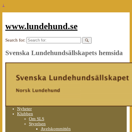
↓
www.lundehund.se
Search for:
Svenska Lundehundsällskapets hemsida
Nyheter
Klubben
Om SLS
Styrelsen
Avelskommittén