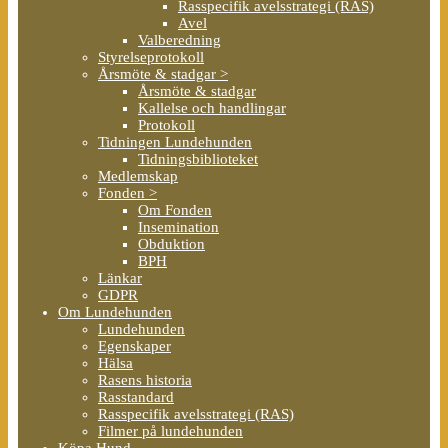
Rasspecifik avelsstrategi (RAS)
Avel
Valberedning
Styrelseprotokoll
Årsmöte & stadgar >
Årsmöte & stadgar
Kallelse och handlingar
Protokoll
Tidningen Lundehunden
Tidningsbiblioteket
Medlemskap
Fonden >
Om Fonden
Insemination
Obduktion
BPH
Länkar
GDPR
Om Lundehunden
Lundehunden
Egenskaper
Hälsa
Rasens historia
Rasstandard
Rasspecifik avelsstrategi (RAS)
Filmer på lundehunden
Köpa Hund