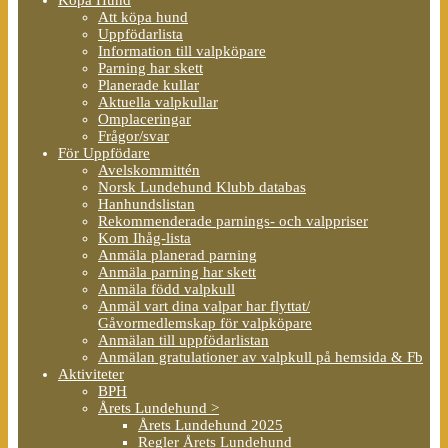
Att köpa hund
Uppfödarlista
Information till valpköpare
Parning har skett
Planerade kullar
Aktuella valpkullar
Omplaceringar
Frågor/svar
För Uppfödare
Avelskommittén
Norsk Lundehund Klubb databas
Hanhundslistan
Rekommenderade parnings- och valppriser
Kom Ihåg-lista
Anmäla planerad parning
Anmäla parning har skett
Anmäla född valpkull
Anmäl vart dina valpar har flyttat/
Gåvormedlemskap för valpköpare
Anmälan till uppfödarlistan
Anmälan gratulationer av valpkull på hemsida & Fb
Aktiviteter
BPH
Årets Lundehund >
Årets Lundehund 2025
Regler Årets Lundehund