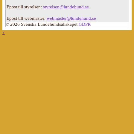
Epost till styrelsen:
styrelsen@lundehund.se
Epost till webmaster:
webmaster@lundehund.se
© 2026 Svenska Lundehundsällskapet
GDPR
↑