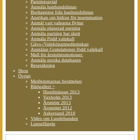
Parningsavtal
Anmäla hanhundslistan
Borttagning från hanhundslistan
Ansökan om bidrag för insemination
Anmäl vart valparna flyttar
Anmäla planerad parning
Anmäla parning har skett
Anmäla Född valpkull
Gåvo-/Valpköparmedlemskap
Anmälan Gratulationer född valpkull
Mall för årsmötesmotioner.
Anmäla norska databasen
Reseräkning
Shop
Övrigt
Medlemmarnas berättelser
Bildgalleri >
Hundmässan 2013
Vaxholm 2013
Årsmöte 2013
Årsmötet 2012
Askersund 2010
Video om Lundehunden
Lunnefågeln