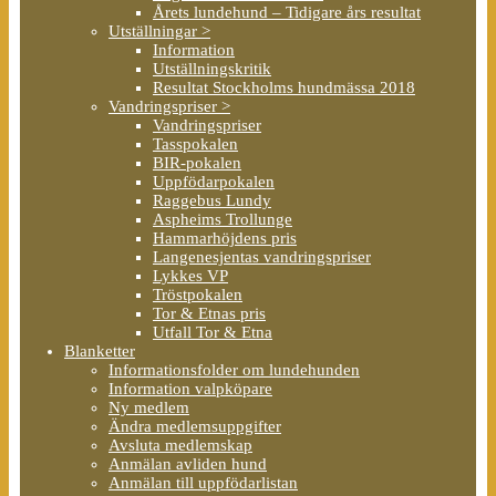
Årets lundehund – Tidigare års resultat
Utställningar >
Information
Utställningskritik
Resultat Stockholms hundmässa 2018
Vandringspriser >
Vandringspriser
Tasspokalen
BIR-pokalen
Uppfödarpokalen
Raggebus Lundy
Aspheims Trollunge
Hammarhöjdens pris
Langenesjentas vandringspriser
Lykkes VP
Tröstpokalen
Tor & Etnas pris
Utfall Tor & Etna
Blanketter
Informationsfolder om lundehunden
Information valpköpare
Ny medlem
Ändra medlemsuppgifter
Avsluta medlemskap
Anmälan avliden hund
Anmälan till uppfödarlistan