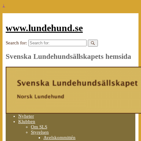
↓
www.lundehund.se
Search for:
Svenska Lundehundsällskapets hemsida
Nyheter
Klubben
Om SLS
Styrelsen
Avelskommittén