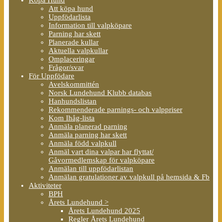
Att köpa hund
Uppfödarlista
Information till valpköpare
Parning har skett
Planerade kullar
Aktuella valpkullar
Omplaceringar
Frågor/svar
För Uppfödare
Avelskommittén
Norsk Lundehund Klubb databas
Hanhundslistan
Rekommenderade parnings- och valppriser
Kom Ihåg-lista
Anmäla planerad parning
Anmäla parning har skett
Anmäla född valpkull
Anmäl vart dina valpar har flyttat/
Gåvormedlemskap för valpköpare
Anmälan till uppfödarlistan
Anmälan gratulationer av valpkull på hemsida & Fb
Aktiviteter
BPH
Årets Lundehund >
Årets Lundehund 2025
Regler Årets Lundehund