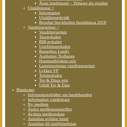
Årets lundehund – Tidigare års resultat
Utställningar >
Information
Utställningskritik
Resultat Stockholms hundmässa 2018
Vandringspriser >
Vandringspriser
Tasspokalen
BIR-pokalen
Uppfödarpokalen
Raggebus Lundy
Aspheims Trollunge
Hammarhöjdens pris
Langenesjentas vandringspriser
Lykkes VP
Tröstpokalen
Tor & Etnas pris
Utfall Tor & Etna
Blanketter
Informationsfolder om lundehunden
Information valpköpare
Ny medlem
Ändra medlemsuppgifter
Avsluta medlemskap
Anmälan avliden hund
Anmälan till uppfödarlistan