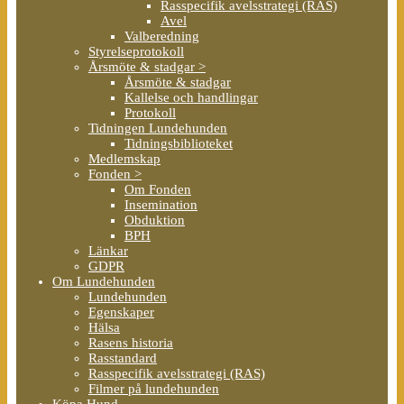
Rasspecifik avelsstrategi (RAS)
Avel
Valberedning
Styrelseprotokoll
Årsmöte & stadgar >
Årsmöte & stadgar
Kallelse och handlingar
Protokoll
Tidningen Lundehunden
Tidningsbiblioteket
Medlemskap
Fonden >
Om Fonden
Insemination
Obduktion
BPH
Länkar
GDPR
Om Lundehunden
Lundehunden
Egenskaper
Hälsa
Rasens historia
Rasstandard
Rasspecifik avelsstrategi (RAS)
Filmer på lundehunden
Köpa Hund