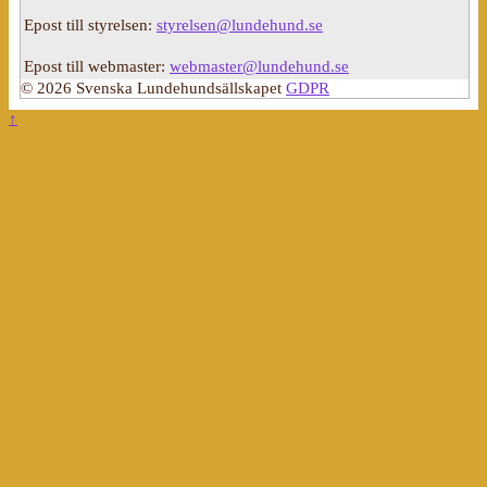
Epost till styrelsen:
styrelsen@lundehund.se
Epost till webmaster:
webmaster@lundehund.se
© 2026 Svenska Lundehundsällskapet
GDPR
↑