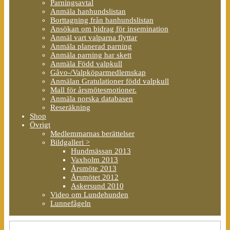
Parningsavtal
Anmäla hanhundslistan
Borttagning från hanhundslistan
Ansökan om bidrag för insemination
Anmäl vart valparna flyttar
Anmäla planerad parning
Anmäla parning har skett
Anmäla Född valpkull
Gåvo-/Valpköparmedlemskap
Anmälan Gratulationer född valpkull
Mall för årsmötesmotioner.
Anmäla norska databasen
Reseräkning
Shop
Övrigt
Medlemmarnas berättelser
Bildgalleri >
Hundmässan 2013
Vaxholm 2013
Årsmöte 2013
Årsmötet 2012
Askersund 2010
Video om Lundehunden
Lunnefågeln